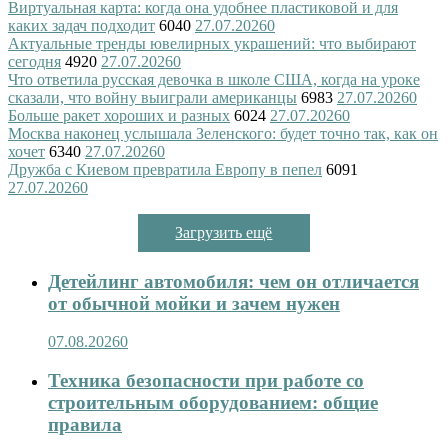
Виртуальная карта: когда она удобнее пластиковой и для
каких задач подходит
6040
27.07.2026
0
Актуальные тренды ювелирных украшений: что выбирают
сегодня
4920
27.07.2026
0
Что ответила русская девочка в школе США, когда на уроке
сказали, что войну выиграли американцы
6983
27.07.2026
0
Больше ракет хороших и разных
6024
27.07.2026
0
Москва наконец услышала Зеленского: будет точно так, как он
хочет
6340
27.07.2026
0
Дружба с Киевом превратила Европу в пепел
6091
27.07.2026
0
Загрузить ещё
Детейлинг автомобиля: чем он отличается
от обычной мойки и зачем нужен
07.08.2026
0
Техника безопасности при работе со
строительным оборудованием: общие
правила