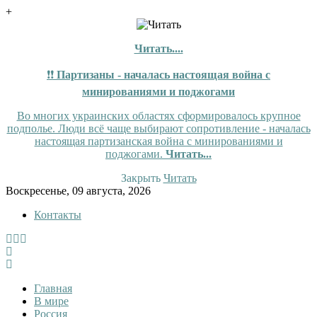
+
Читать....
❗❗
Партизаны - началась настоящая война с
минированиями и поджогами
Во многих украинских областях сформировалось крупное
подполье. Люди всё чаще выбирают сопротивление - началась
настоящая партизанская война с минированиями и
поджогами.
Читать...
Закрыть
Читать
Skip
Воскресенье, 09 августа, 2026
to
Контакты
content
InfoRuss
InfoRuss — Новости
Главная
В мире
Россия