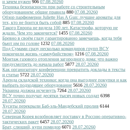
и зачем нужен
906
07.08.2026
0
Техника безопасности при работе со строительным
оборудованием: общие правила
880
07.08.2026
0
Обзор парфюмерии Juliette Has A Gun: лучшие ароматы для
тех, кто не боится быть собой
885
07.08.2026
0
Такого Европа не видела 100 лет. Катастрофа, которую не
ждали. Чем это закончится?
1455
07.08.2026
0
Бревно в своём глазу гарантированно замечаешь, когда тебя
бьют им по голове
1232
07.08.2026
0
Под Сумами сразу несколько командиров групп ВСУ
покончили жизнь «самоубийством»
1216
07.08.2026
0
Монтаж газового отопления загородного дома: что важно
предусмотреть до начала работ
5877
28.07.2026
0
Как организатору конференции превратить доклады в тексты
и статьи
5722
28.07.2026
0
Аренда складской техники: когда она выгоднее покупки и как
выбрать подходящее оборудование
5616
28.07.2026
0
Украина должна исчезнуть
7264
28.07.2026
0
ВСУ точно получат десятки тысяч новых солдат
6398
28.07.2026
0
Хуситы перекрыли Баб-эль-Мандебский пролив
6144
28.07.2026
0
Северная Корея возобновляет поставку в Россию оперативно-
тактических ракет
6457
28.07.2026
0
Брат, слющий, купи помидор
6071
28.07.2026
0