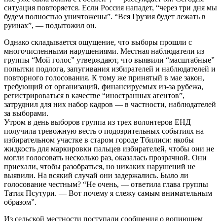
ситуация повторяется. Если Россия нападет, “через три дня мы
будем полностью уничтожены”. “Вся Грузия будет лежать в
руинах”, — подытожил он.
Однако складывается ощущение, что выборы прошли с
многочисленными нарушениями. Местная наблюдатели из
группы “Мой голос” утверждают, что выявили “масштабные”
попытки подлога, запугивания избирателей и наблюдателей и
повторного голосования. К тому же принятый в мае закон,
требующий от организаций, финансируемых из-за рубежа,
регистрироваться в качестве “иностранных агентов”,
затруднил для них набор кадров — в частности, наблюдателей
за выборами.
Утром в день выборов группа из трех волонтеров ЕНД
получила тревожную весть о подозрительных событиях на
избирательном участке в старом городе Тбилиси: якобы
жидкость для маркировки пальцев избирателей, чтобы они не
могли голосовать несколько раз, оказалась прозрачной. Они
приехали, чтобы разобраться, но никаких нарушений не
выявили. На всякий случай они задержались. Было ли
голосование честным? “Не очень, — ответила глава группы
Татия Псутури. — Вот почему я слежу самым внимательным
образом”.
Из сельской местности поступали сообщения о вопиющем