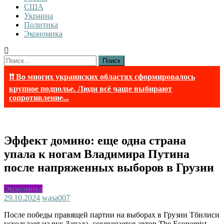
США
Украина
Политика
Экономика
Найти:
❗❗ Во многих украинских областях сформировалось
крупное подполье. Люди всё чаще выбирают
сопротивление...
Эффект домино: еще одна страна
упала к ногам Владимира Путина
после напряженных выборов в Грузии
Экономика
29.10.2024
wasa007
После победы правящей партии на выборах в Грузии Тбилиси
ускользает из рук Запада, сокрушается автор The Economist.