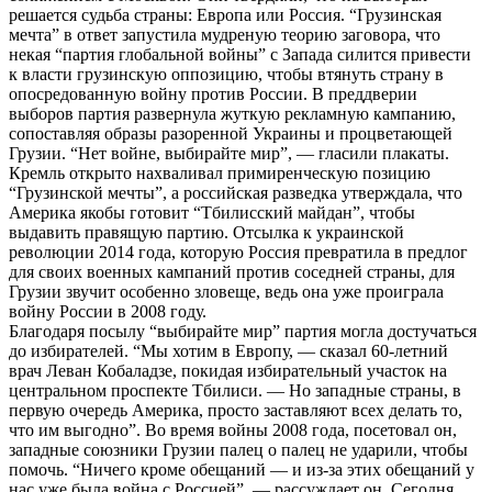
решается судьба страны: Европа или Россия. “Грузинская
мечта” в ответ запустила мудреную теорию заговора, что
некая “партия глобальной войны” с Запада силится привести
к власти грузинскую оппозицию, чтобы втянуть страну в
опосредованную войну против России. В преддверии
выборов партия развернула жуткую рекламную кампанию,
сопоставляя образы разоренной Украины и процветающей
Грузии. “Нет войне, выбирайте мир”, — гласили плакаты.
Кремль открыто нахваливал примиренческую позицию
“Грузинской мечты”, а российская разведка утверждала, что
Америка якобы готовит “Тбилисский майдан”, чтобы
выдавить правящую партию. Отсылка к украинской
революции 2014 года, которую Россия превратила в предлог
для своих военных кампаний против соседней страны, для
Грузии звучит особенно зловеще, ведь она уже проиграла
войну России в 2008 году.
Благодаря посылу “выбирайте мир” партия могла достучаться
до избирателей. “Мы хотим в Европу, — сказал 60-летний
врач Леван Кобаладзе, покидая избирательный участок на
центральном проспекте Тбилиси. — Но западные страны, в
первую очередь Америка, просто заставляют всех делать то,
что им выгодно”. Во время войны 2008 года, посетовал он,
западные союзники Грузии палец о палец не ударили, чтобы
помочь. “Ничего кроме обещаний — и из-за этих обещаний у
нас уже была война с Россией”, — рассуждает он. Сегодня