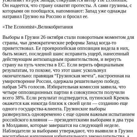
Он надеется, что страну охватят протесты. А сами грузины, с
которыми он пообщался, напоминают: Запад уже однажды
натравил Грузию на Россию и бросил ее.
«The Economist»,Великобритания
Выборы в Грузии 26 октября стали поворотным моментом для
страны, чьи демократические реформы Запад когда-то
приветствовал. Ее проевропейская оппозиция видела в них,
быть может, последний шанс исправить ущерб, нанесенный
действующим антизападным правительством, и вернуть
страну на путь членства в ЕС. Если верить официальным
результатам, то похоже, что этот шанс ускользнул
окончательно: правящая “Грузинская мечта”, настроенная на
умиротворение России, одержала решительную победу,
набрав 54% голосов. Избирательная комиссия заявила, что
четыре оппозиционных партии в совокупности получили
всего 38%. Если результат подтвердится, путинский Кремль
окажется как никогда близок к своей цели — созданию еще
одного государства-клиента. Грузинские выборы
развернулись одновременно с еще одним важным испытанием
российского влияния — президентскими выборами в два тура
в Молдавии, которые завершатся на следующей неделе.
Наблюдатели за выборами утверждают, что выявили в Грузии
масштабные нарушения избирательного законодательства, а