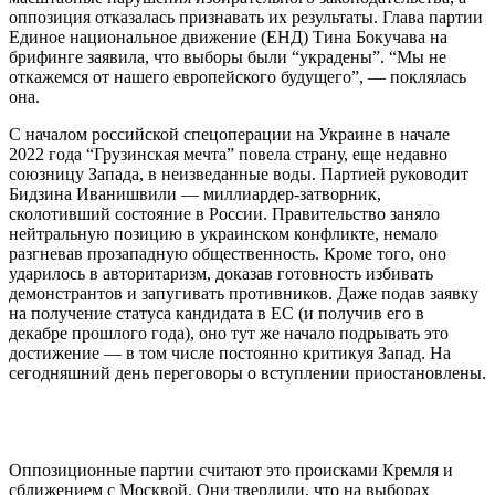
оппозиция отказалась признавать их результаты. Глава партии
Единое национальное движение (ЕНД) Тина Бокучава на
брифинге заявила, что выборы были “украдены”. “Мы не
откажемся от нашего европейского будущего”, — поклялась
она.
С началом российской спецоперации на Украине в начале
2022 года “Грузинская мечта” повела страну, еще недавно
союзницу Запада, в неизведанные воды. Партией руководит
Бидзина Иванишвили — миллиардер-затворник,
сколотивший состояние в России. Правительство заняло
нейтральную позицию в украинском конфликте, немало
разгневав прозападную общественность. Кроме того, оно
ударилось в авторитаризм, доказав готовность избивать
демонстрантов и запугивать противников. Даже подав заявку
на получение статуса кандидата в ЕС (и получив его в
декабре прошлого года), оно тут же начало подрывать это
достижение — в том числе постоянно критикуя Запад. На
сегодняшний день переговоры о вступлении приостановлены.
Оппозиционные партии считают это происками Кремля и
сближением с Москвой. Они твердили, что на выборах