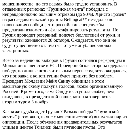
мошенничестве, но его размах было трудно установить. В
отдаленных регионах “Грузинская мечта” победила с
неправдоподобно большим отрывом (до 90%). Христо Грозев*
из расследовательской группы Bellingcat** незадолго до
голосования сообщил, что российские спецслужбы
предлагали взломать и сфальсифицировать результаты. Но
Грузия проводит резервный подсчет бюллетеней от руки, и
результаты ожидаются 28 октября. Ожидается, что они не
будут существенно отличаться от уже опубликованных
электронных.
Всего за неделю до выборов в Грузии состоялся референдум в
Молдавии о членстве в ЕС. Проевропейская сторона одержала
победу, но лишь с незначительным перевесом, хотя ожидалось,
что поправка к конституции будет принята без проблем.
Президент Молдавии Майя Санду обвинила в этом
масштабную схему подкупа голосов, якобы организованную
Россией. Кроме того, сама Санду выступила слабее, чем
ожидалось, в президентской гонке, которая завершится
вторым туром 3 ноября.
Какая же судьба ждет Грузию? Размах победы “Грузинской
мечты” (возможно, вкупе с мошенничеством) выпустил пар из
оппозиции. После объявления предварительных результатов
улицы в центре Тбилиси были пугающе пусты. Это