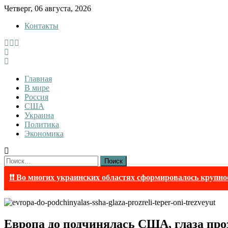
Skip
Четверг, 06 августа, 2026
to
Контакты
content
InfoRuss
InfoRuss — Новости
Главная
В мире
Россия
США
Украина
Политика
Экономика
Найти:
❗❗ Во многих украинских областях сформировалось крупно
Европа до подчинялась США, глаза про