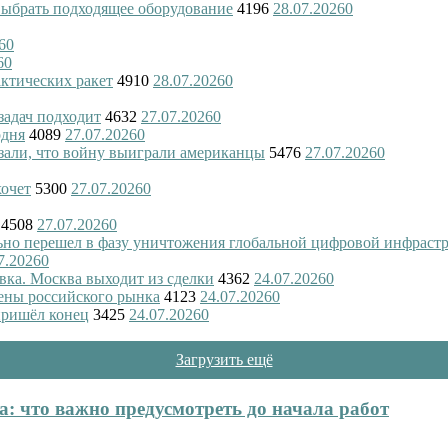
 выбрать подходящее оборудование
4196
28.07.2026
0
6
0
6
0
актических ракет
4910
28.07.2026
0
 задач подходит
4632
27.07.2026
0
одня
4089
27.07.2026
0
азали, что войну выиграли американцы
5476
27.07.2026
0
хочет
5300
27.07.2026
0
4508
27.07.2026
0
ьно перешел в фазу уничтожения глобальной цифровой инфраст
7.2026
0
вка. Москва выходит из сделки
4362
24.07.2026
0
ены российского рынка
4123
24.07.2026
0
пришёл конец
3425
24.07.2026
0
Загрузить ещё
: что важно предусмотреть до начала работ