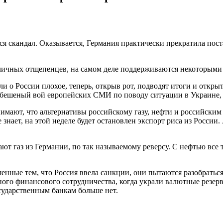
я скандал. Оказывается, Германия практически прекратила поста
азличных отщепенцев, на самом деле поддерживаются некоторым
али о России плохое, теперь, открыв рот, подводят итоги и отк
бешеный вой европейских СМИ по поводу ситуации в Украине, ск
имают, что альтернативы российскому газу, нефти и российским
знает, на этой неделе будет остановлен экспорт риса из Росси
ют газ из Германии, по так называемому реверсу. С нефтью все 
енные тем, что Россия ввела санкции, они пытаются разобратьс
о финансового сотрудничества, когда украли валютные резервы
сударственным банкам больше нет.