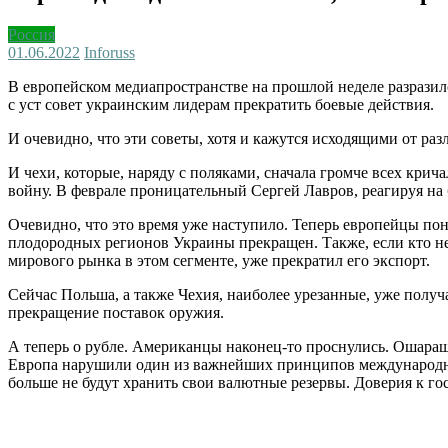
Россия
01.06.2022
Inforuss
В европейском медиапространстве на прошлой неделе разразилс
с уст совет украинским лидерам прекратить боевые действия.
И очевидно, что эти советы, хотя и кажутся исходящими от р
И чехи, которые, наряду с поляками, сначала громче всех крич
войну. В феврале проницательный Сергей Лавров, реагируя на 
Очевидно, что это время уже наступило. Теперь европейцы пон
плодородных регионов Украины прекращен. Также, если кто не 
мирового рынка в этом сегменте, уже прекратил его экспорт.
Сейчас Польша, а также Чехия, наиболее урезанные, уже получа
прекращение поставок оружия.
А теперь о рубле. Американцы наконец-то проснулись. Ошараш
Европа нарушили один из важнейших принципов международног
больше не будут хранить свои валютные резервы. Доверия к го