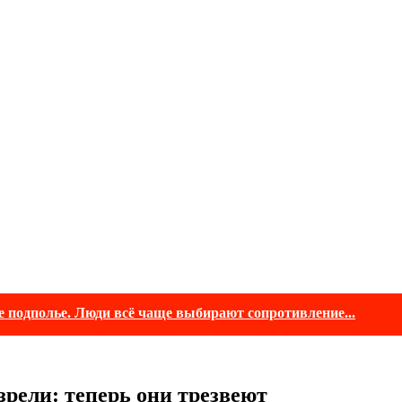
е подполье. Люди всё чаще выбирают сопротивление...
зрели: теперь они трезвеют