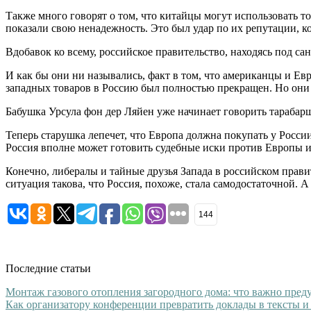
Также много говорят о том, что китайцы могут использовать т
показали свою ненадежность. Это был удар по их репутации, ко
Вдобавок ко всему, российское правительство, находясь под са
И как бы они ни назывались, факт в том, что американцы и Ев
западных товаров в Россию был полностью прекращен. Но они п
Бабушка Урсула фон дер Ляйен уже начинает говорить тарабарщ
Теперь старушка лепечет, что Европа должна покупать у Росси
Россия вполне может готовить судебные иски против Европы и 
Конечно, либералы и тайные друзья Запада в российском прав
ситуация такова, что Россия, похоже, стала самодостаточной.
144
Последние статьи
Монтаж газового отопления загородного дома: что важно преду
Как организатору конференции превратить доклады в тексты и