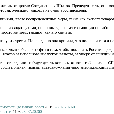
о же самое против Соединенных Штатов. Прецедент есть, они мог
торая, очевидно, никогда не будет восстановлена.
нкциями, ввело беспрецедентные меры, такие как экспорт товаро
ропа разводят руками, не понимая, почему их санкции не работа
росто не представляют, как это сделать.
ину от стресса. Не так давно она кричала, что поставки газа и
и как можно больше нефти и газа, чтобы помешать России, прода
Штатов за использование чужой валюты, за ущерб от санкций и 
ительстве делают и будут делать все возможное, чтобы помочь 
 А рубль признан, правда, всевозможными евро-американскими с
смотреть до начала работ
4319
28.07.2026
0
 статьи
4198
28.07.2026
0