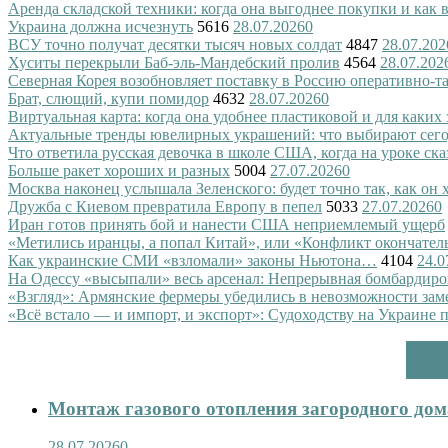
Аренда складской техники: когда она выгоднее покупки и как
Украина должна исчезнуть
5616
28.07.2026
0
ВСУ точно получат десятки тысяч новых солдат
4847
28.07.202
Хуситы перекрыли Баб-эль-Мандебский пролив
4564
28.07.202
Северная Корея возобновляет поставку в Россию оперативно-т
Брат, слющий, купи помидор
4632
28.07.2026
0
Виртуальная карта: когда она удобнее пластиковой и для каких
Актуальные тренды ювелирных украшений: что выбирают сег
Что ответила русская девочка в школе США, когда на уроке ск
Больше ракет хороших и разных
5004
27.07.2026
0
Москва наконец услышала Зеленского: будет точно так, как он 
Дружба с Киевом превратила Европу в пепел
5033
27.07.2026
0
Иран готов принять бой и нанести США неприемлемый ущерб
«Метились иранцы, а попал Китай», или «Конфликт окончател
Как украинские СМИ «взломали» законы Ньютона…
4104
24.0
На Одессу «высыпали» весь арсенал: Непрерывная бомбардиро
«Взгляд»: Армянские фермеры убедились в невозможности зам
«Всё встало — и импорт, и экспорт»: Судоходству на Украине 
Монтаж газового отопления загородного дома
28.07.2026
0