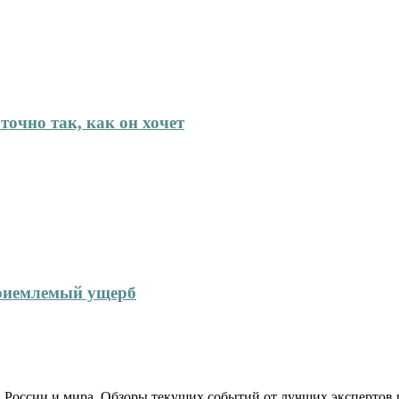
точно так, как он хочет
приемлемый ущерб
 России и мира. Обзоры текущих событий от лучших экспертов 