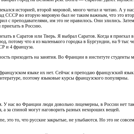
влекался историей, второй мировой, много читал и читаю. А у н
ад СССР во вторую мировую был не таким важным, что это втор
рил с преподавателями, им это не нравилось. Они злились. Затем
л приехать в Россию.
иехать в Саратов или Тверь. Я выбрал Саратов. Когда я приехал 
 потому что я из маленького городка в Бургундии, на 9 тыс чел
Р и 4 француза.
ость приходить на занятия. Во Франции в институте студенты мо
французском языке их нет. Сейчас я преподаю французский язык
литературе, поэтому языковые курсы французского популярны.
 У нас во Франции люди довольно лицемерны, в России нет таког
ся, а за спиной могут наговорить разных нехороших вещей.
, это то, что русские закрытые, не улыбаются. Но это не совсе