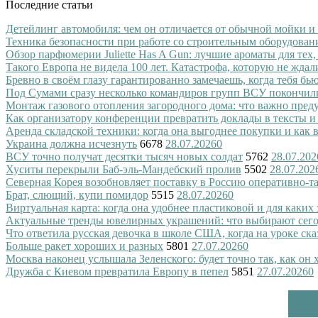
Последние статьи
Детейлинг автомобиля: чем он отличается от обычной мойки и
Техника безопасности при работе со строительным оборудован
Обзор парфюмерии Juliette Has A Gun: лучшие ароматы для тех,
Такого Европа не видела 100 лет. Катастрофа, которую не ждал
Бревно в своём глазу гарантированно замечаешь, когда тебя бь
Под Сумами сразу несколько командиров групп ВСУ покончил
Монтаж газового отопления загородного дома: что важно преду
Как организатору конференции превратить доклады в тексты и
Аренда складской техники: когда она выгоднее покупки и как
Украина должна исчезнуть
6678
28.07.2026
0
ВСУ точно получат десятки тысяч новых солдат
5762
28.07.202
Хуситы перекрыли Баб-эль-Мандебский пролив
5502
28.07.202
Северная Корея возобновляет поставку в Россию оперативно-т
Брат, слющий, купи помидор
5515
28.07.2026
0
Виртуальная карта: когда она удобнее пластиковой и для каких
Актуальные тренды ювелирных украшений: что выбирают сег
Что ответила русская девочка в школе США, когда на уроке ск
Больше ракет хороших и разных
5801
27.07.2026
0
Москва наконец услышала Зеленского: будет точно так, как он 
Дружба с Киевом превратила Европу в пепел
5851
27.07.2026
0