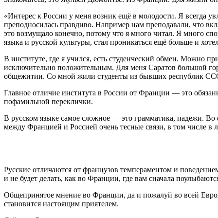
«Интерес к России у меня возник ещё в молодости. Я всегда у
преподносилась правдиво. Например нам преподавали, что вкл
это возмущало конечно, потому что я много читал. Я много спо
языка и русской культуры, стал проникаться ещё больше и хоте
В институте, где я учился, есть студенческий обмен. Можно пр
исключительно положительным. Для меня Саратов большой город,
общежитии. Со мной жили студенты из бывших республик ССС
Главное отличие института в России от Франции — это обязанн
пофамильной переклички.
В русском языке самое сложное — это грамматика, падежи. Во 
между Францией и Россией очень тесные связи, в том числе в 
Русские отличаются от французов темпераментом и поведением.
и не будет делать, как во Франции, где вам сначала поулыбают
Общепринятое мнение во Франции, да и пожалуй во всей Европе
становится настоящим приятелем.