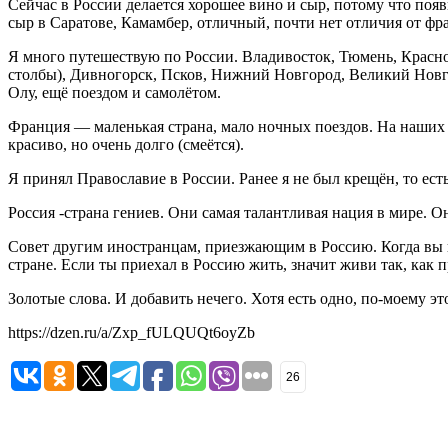
Сейчас в России делается хорошее вино и сыр, потому что поя
сыр в Саратове, Камамбер, отличный, почти нет отличия от фр
Я много путешествую по России. Владивосток, Тюмень, Красно
столбы), Дивногорск, Псков, Нижний Новгород, Великий Новго
Олу, ещё поездом и самолётом.
Франция — маленькая страна, мало ночных поездов. На наших по
красиво, но очень долго (смеётся).
Я принял Православие в России. Ранее я не был крещён, то ес
Россия -страна гениев. Они самая талантливая нация в мире. О
Совет другим иностранцам, приезжающим в Россию. Когда вы пр
стране. Если ты приехал в Россию жить, значит живи так, как 
Золотые слова. И добавить нечего. Хотя есть одно, по-моему эт
https://dzen.ru/a/Zxp_fULQUQt6oyZb
26