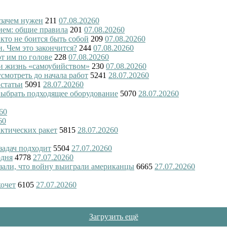
 зачем нужен
211
07.08.2026
0
ием: общие правила
201
07.08.2026
0
 кто не боится быть собой
209
07.08.2026
0
и. Чем это закончится?
244
07.08.2026
0
ют им по голове
228
07.08.2026
0
и жизнь «самоубийством»
230
07.08.2026
0
смотреть до начала работ
5241
28.07.2026
0
 статьи
5091
28.07.2026
0
 выбрать подходящее оборудование
5070
28.07.2026
0
6
0
6
0
актических ракет
5815
28.07.2026
0
 задач подходит
5504
27.07.2026
0
одня
4778
27.07.2026
0
азали, что войну выиграли американцы
6665
27.07.2026
0
хочет
6105
27.07.2026
0
Загрузить ещё