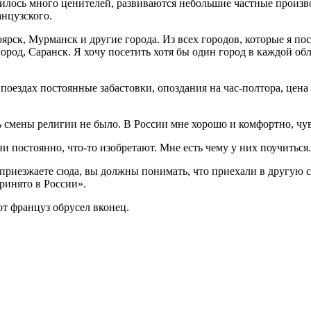
вилось много ценителей, развиваются небольшие частные произво
анцузского.
ярск, Мурманск и другие города. Из всех городов, которые я п
род, Саранск. Я хочу посетить хотя бы один город в каждой об
ездах постоянные забастовки, опоздания на час-полтора, цена в
ть смены религии не было. В России мне хорошо и комфортно, чу
ни постоянно, что-то изобретают. Мне есть чему у них поучиться.
иезжаете сюда, вы должны понимать, что приехали в другую стр
принято в России».
от француз обрусел вконец.