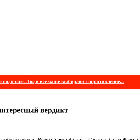
е подполье. Люди всё чаще выбирают сопротивление...
интересный вердикт
 выбрал город на Великой реке Волга — Саратов. Далее Жульен: