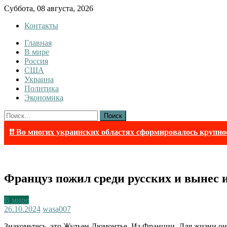
Skip
Суббота, 08 августа, 2026
to
Контакты
content
Главная
InfoRuss
InfoRuss — Новости
В мире
Россия
США
Украина
Политика
Экономика
Найти:
❗❗ Во многих украинских областях сформировалось крупно
Француз пожил среди русских и вынес 
В мире
26.10.2024
wasa007
Знакомьтесь, это Жульен Дюмонтье. Из Франции. Для жизни он