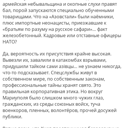
армейская небывальщина и окопные слухи правят
бал, порой запускаются специально обученными
товарищами. Что на «Азовстали» были наёмники,
плюс импортные неонацисты, приезжавшие к
«братьям по разуму на русское сафари»… факт
железобетонный. Кадровые или отставные офицеры
НАТО?
Да, вероятность их присутствия крайне высокая.
Вывезли их, завалили в катакомбах взрывами,
придушили тайком сами азiвцы… не узнаем никогда,
что-то подсказывает. Спецслужбы живут в
собственном мире, по собственным законам,
профессиональные тайны хранят свято. Это
правильная корпоративная этика. Но вокруг
Мариуполя было слишком много чужих глаз,
гражданских, из среды союзных войск, туча
военкоров, пленных, волонтёров, прочей досужей
публики.