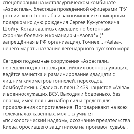
спецоперации на металлургическом комбинате
«Азовсталь», блестяще проведённой офицерами ГРУ
российского Генштаба и закончившейся шикарным
подарком ко дню рождения Сергея Кужугетовича
Шойгу. Когда сдались сидевшие по бетонным
схронам боевики и командиры «Азова*» (*
запрещённая в РФ организация). Точнее… «Азiва»,
нечего марать название легендарного русского моря.
Сегодня подземные сооружения «Азовстали»
перешли под контроль российских военнослужащих,
ведётся зачистка и разминирование двадцати с
лишним километров тоннелей, переходов,
бомбоубежищ. Сдались в плен 2 439 нацистов «Азiва»
и военнослужащих ВСУ. Выходили бодренько, без
опаски, имея полный набор сил и средств для
продолжения сопротивления. Поговаривают на всех
телеканалах казённых, мол… случился
«психологический надлом», осознание предательства
Киева, бросившего защитников на произвол судьбы.