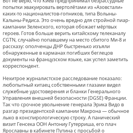
Вот не верю, что Киев предпринимал безрассудные
попытки эвакуировать вертолётами из «Азовстали»
каких-то националистов-гопников, типа Волыны-
Калыны-Редиса. Это очень вредно для стройной пиар-
кампании Зеленского, которая обожает мёртвых
героев. Готов больше верить китайскому телеканалу
CGTN, случайно попавшему на место сбитого Ми-8 и
рассказу: ополченцы ДНР быстренько изъяли
обнаруженные в карманах погибших беглецов
документы на французском языке, как успел заметить
корреспондент.
Нехитрое журналистское расследование показало:
любопытный китаец собственными глазами видел
служебные удостоверения и бланки Генерального
Управления внешней безопасности (DGSE) Франции.
Так что срочное увольнение генерала Эрика Видо в
разгар президентской кампании Макрона — обычное
лыко в конспирологическую строку. А панический
визит Генсека ООН Антониу Гутерриша, его плач
Ярославны в кабинете Путина с просьбой о