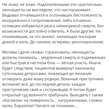
Не знаю, не знаю. Надломленными эти «расписные»
неонацисты не выглядели, что настораживает.
Видывал отчаявшихся и осознавших бесполезность
вооружённого сопротивления, либо отчаянно
хотевших избавиться ужаса неминуемой смерти, без
возможности достойно ответить. А были другие. Не
понимавшие, за что воюют, желающие поскорее
домой и жить. До паники, истерики, умопомрачения.
Мотивы сдачи «Азiва» странноваты, неонацисты
должны понимать… медленная смерть в подземельях
или быстрая в честном бою — лёгкая участь. Иначе
будет следствие, пациентов вывернут наизнанку
суточными допросами, ломающих до желания
оговорить даже маму родную. Военные преступники
вспомнят всё, до последней детали, каждое
преступление своё и сослуживцев. А потом будет
открытый суд военного трибунала. Выходить с таким
«багажом» на поверхность… нагруженными, словно
мулы, барахлом? Ничего не понимаю…