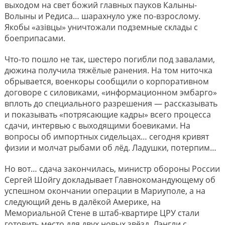
выходом на свет божий главных пауков Калыны-
Волыны и Редиса… шарахнуло уже по-взрослому.
Якобы «азiвцы» уничтожали подземные склады с
боеприпасами.
Что-то пошло не так, шестеро погибли под завалами,
дюжина получила тяжёлые ранения. На том ниточка
обрывается, военкоры сообщили о корпоративном
договоре с силовиками, «информационном эмбарго»
вплоть до специального разрешения — рассказывать
и показывать «потрясающие кадры» всего процесса
сдачи, интервью с выходящими боевиками. На
вопросы об импортных сидельцах… сегодня кривят
физии и молчат рыбами об лёд. Ладушки, потерпим…
Но вот… сдача закончилась, министр обороны России
Сергей Шойгу докладывает Главнокомандующему об
успешном окончании операции в Мариуполе, а на
следующий день в далёкой Америке, на
Мемориальной Стене в штаб-квартире ЦРУ стали
готовить место для двух новых звёзд. Лэнгли с