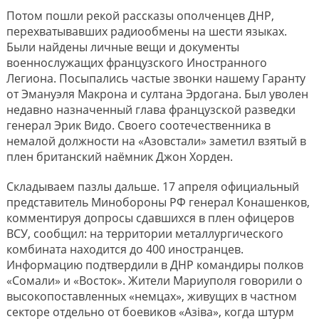
Потом пошли рекой рассказы ополченцев ДНР,
перехватывавших радиообмены на шести языках.
Были найдены личные вещи и документы
военнослужащих французского Иностранного
Легиона. Посыпались частые звонки нашему Гаранту
от Эмануэля Макрона и султана Эрдогана. Был уволен
недавно назначенный глава французской разведки
генерал Эрик Видо. Своего соотечественника в
немалой должности на «Азовстали» заметил взятый в
плен британский наёмник Джон Хорден.
Складываем пазлы дальше. 17 апреля официальный
представитель Минобороны РФ генерал Конашенков,
комментируя допросы сдавшихся в плен офицеров
ВСУ, сообщил: на территории металлургического
комбината находится до 400 иностранцев.
Информацию подтвердили в ДНР командиры полков
«Сомали» и «Восток». Жители Мариуполя говорили о
высокопоставленных «немцах», живущих в частном
секторе отдельно от боевиков «Азiва», когда штурм