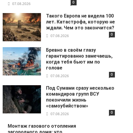
0
07.08.2026
Такого Европа не видела 100
лет. Катастрофа, которую не
ждали. Чем это закончится?
0
07.08.2026
Бревно в своём глазу
гарантированно замечаешь,
когда тебя бьют им по
голове
0
07.08.2026
Под Сумами сразу несколько
командиров групп ВСУ
покончили жизнь
«самоубийством»
0
07.08.2026
Монтаж газового отопления
загородного дома: что