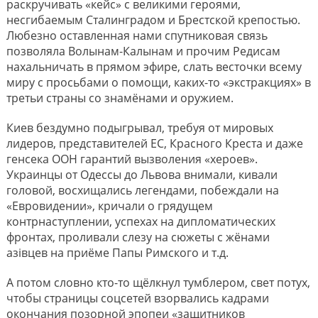
раскручивать «кейс» с великими героями,
несгибаемым Сталинградом и Брестской крепостью.
Любезно оставленная нами спутниковая связь
позволяла Волынам-Калынам и прочим Редисам
нахальничать в прямом эфире, слать весточки всему
миру с просьбами о помощи, каких-то «экстракциях» в
третьи страны со знамёнами и оружием.
Киев бездумно подыгрывал, требуя от мировых
лидеров, представителей ЕС, Красного Креста и даже
генсека ООН гарантий вызволения «хероев».
Украинцы от Одессы до Львова внимали, кивали
головой, восхищались легендами, побеждали на
«Евровидении», кричали о грядущем
контрнаступлении, успехах на дипломатических
фронтах, проливали слезу на сюжеты с жёнами
азiвцев на приёме Папы Римского и т.д.
А потом словно кто-то щёлкнул тумблером, свет потух,
чтобы страницы соцсетей взорвались кадрами
окончания позорной эпопеи «защитников