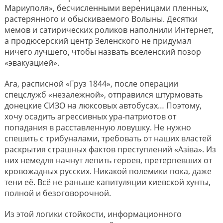
Мариуполя», бесчисленными вереницами пленных,
растерянного и обыскиваемого Волыны. Десятки
мемов и сатирических роликов наполнили Интернет,
а продюсерский центр Зеленского не придумал
ничего лучшего, чтобы назвать вселенский позор
«эвакуацией».
Ага, расписной «Груз 1844», после операции
спецслужб «незалежной», отправился штурмовать
донецкие СИЗО на люксовых автобусах… Поэтому,
хочу осадить агрессивных ура-патриотов от
попадания в расставленную ловушку. Не нужно
спешить с трибуналами, требовать от наших властей
раскрытия страшных фактов преступлений «Азiва». Из
них немедля начнут лепить героев, претерпевших от
кровожадных русских. Никакой полемики пока, даже
тени её. Всё не раньше капитуляции киевской хунты,
полной и безоговорочной.
Из этой логики стойкости, информационного