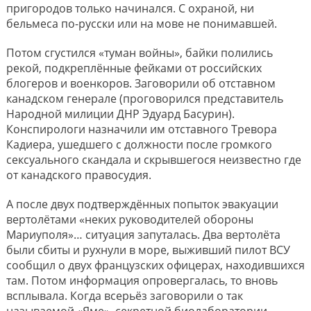
пригородов только начинался. С охраной, ни
бельмеса по-русски или на мове не понимавшей.
Потом сгустился «туман войны», байки полились
рекой, подкреплённые фейками от российских
блогеров и военкоров. Заговорили об отставном
канадском генерале (проговорился представитель
Народной милиции ДНР Эдуард Басурин).
Конспирологи назначили им отставного Тревора
Кадиера, ушедшего с должности после громкого
сексуального скандала и скрывшегося неизвестно где
от канадского правосудия.
А после двух подтверждённых попыток эвакуации
вертолётами «неких руководителей обороны
Мариуполя»… ситуация запуталась. Два вертолёта
были сбиты и рухнули в море, выживший пилот ВСУ
сообщил о двух французских офицерах, находившихся
там. Потом информация опровергалась, то вновь
всплывала. Когда всерьёз заговорили о так
называемой «Яме», секретной биолаборатории