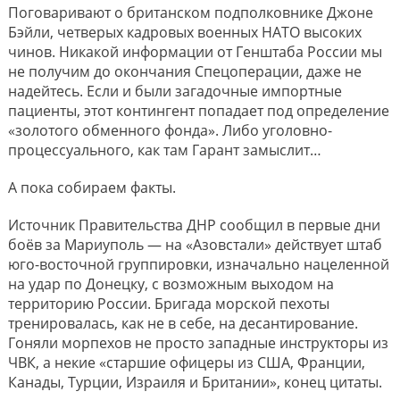
Поговаривают о британском подполковнике Джоне
Бэйли, четверых кадровых военных НАТО высоких
чинов. Никакой информации от Генштаба России мы
не получим до окончания Спецоперации, даже не
надейтесь. Если и были загадочные импортные
пациенты, этот контингент попадает под определение
«золотого обменного фонда». Либо уголовно-
процессуального, как там Гарант замыслит…
А пока собираем факты.
Источник Правительства ДНР сообщил в первые дни
боёв за Мариуполь — на «Азовстали» действует штаб
юго-восточной группировки, изначально нацеленной
на удар по Донецку, с возможным выходом на
территорию России. Бригада морской пехоты
тренировалась, как не в себе, на десантирование.
Гоняли морпехов не просто западные инструкторы из
ЧВК, а некие «старшие офицеры из США, Франции,
Канады, Турции, Израиля и Британии», конец цитаты.