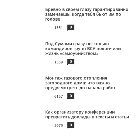
Бревно в своём глазу гарантированно
замечаешь, когда тебя бьют им по
голове
0
1551
Под Сумами сразу несколько
командиров групп ВСУ покончили
жизнь «самоубийством»
0
1558
Монтаж газового отопления
загородного дома: что важно
предусмотреть до начала работ
0
6157
Как организатору конференции
превратить доклады в тексты и статьи
0
5979