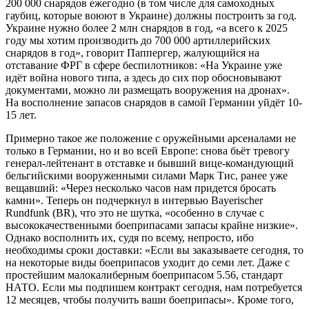
200 000 снарядов ежегодно (в том числе для самоходных
гаубиц, которые воюют в Украине) должны построить за год.
Украине нужно более 2 млн снарядов в год, «а всего к 2025
году мы хотим производить до 700 000 артиллерийских
снарядов в год», говорит Паппергер, жалующийся на
отставание ФРГ в сфере беспилотников: «На Украине уже
идёт война нового типа, а здесь до сих пор обосновывают
документами, можно ли размещать вооружения на дронах».
На восполнение запасов снарядов в самой Германии уйдёт 10-
15 лет.
Примерно такое же положение с оружейными арсеналами не
только в Германии, но и во всей Европе: снова бьёт тревогу
генерал-лейтенант в отставке и бывший вице-командующий
бельгийскими вооруженными силами Марк Тис, ранее уже
вещавший: «Через несколько часов нам придется бросать
камни». Теперь он подчеркнул в интервью Bayerischer
Rundfunk (BR), что это не шутка, «особенно в случае с
высококачественными боеприпасами запасы крайне низкие».
Однако восполнить их, судя по всему, непросто, ибо
необходимы сроки доставки: «Если вы заказываете сегодня, то
на некоторые виды боеприпасов уходит до семи лет. Даже с
простейшим малокалиберным боеприпасом 5.56, стандарт
НАТО. Если мы подпишем контракт сегодня, нам потребуется
12 месяцев, чтобы получить ваши боеприпасы». Кроме того,