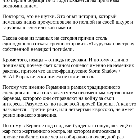
что Берлин образца 1945 года покажется им приятным
воспоминанием.
Повторяю, это не шутки. Это опыт истории, который
немецкая нация прочувствовала по полной на своей шкуре и
зарубила в генетической памяти.
Такова одна из главных на сегодня причин столь
единодушного отказа срочно отправить «Таурусы» навстречу
собственной немецкой погибели.
Кроме того, немцы – отнюдь не дураки. И потому отлично
понимают, почему свет клином сошелся именно на немецких
ракетах, притом что англо-французские Storm Shadow /
SCALP практически ничем не отличаются.
Потому что именно Германия в рамках традиционного
сценария англосаксов является тем неизменным жертвенным
бараном, которого они отправляют на войну за свои
интересы. Разумеется, во главе всей прочей Европы. А как это
называется – третий рейх, или четвертый Евросоюз, не имеет
ровно никакого значения.
Поэтому в Берлине под сводами бундестага ощущался ещё и
жар того жертвенного костра, на котором англосаксы и
прочие глобалистские черти собирались в очередной раз