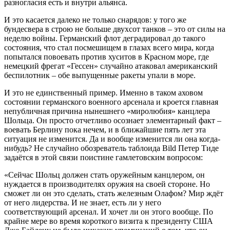
разногласия есть и внутри альянса.
И это касается далеко не только снарядов: у того же
бундесвера в строю не больше двухсот танков – это от силы на
неделю войны. Германский флот деградировал до такого
состояния, что стал посмешищем в глазах всего мира, когда
попытался повоевать против хуситов в Красном море, где
немецкий фрегат «Гессен» случайно атаковал американский
беспилотник – обе выпущенные ракеты упали в море.
И это не единственный пример. Именно в таком аховом
состоянии германского военного арсенала и кроется главная
непубличная причина нынешнего «миролюбия» канцлера
Шольца. Он просто отчетливо осознает элементарный факт –
воевать Берлину пока нечем, и в ближайшие пять лет эта
ситуация не изменится. Да и вообще изменится ли она когда-
нибудь? Не случайно обозреватель таблоида Bild Петер Тиде
задаётся в этой связи поистине гамлетовским вопросом:
«Сейчас Шольц должен стать оружейным канцлером, он
нуждается в производителях оружия на своей стороне. Но
сможет ли он это сделать, стать железным Олафом? Мир ждёт
от него лидерства. И не знает, есть ли у него
соответствующий арсенал. И хочет ли он этого вообще. По
крайне мере во время короткого визита к президенту США