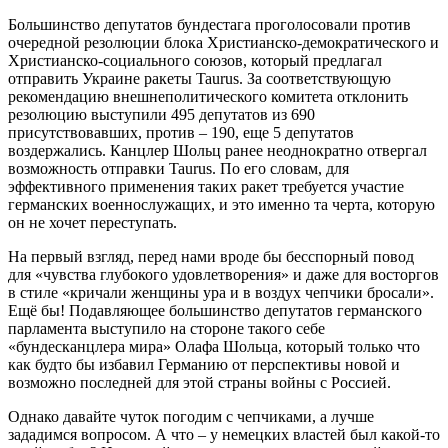
Большинство депутатов бундестага проголосовали против
очередной резолюции блока Христианско-демократического и
Христианско-социального союзов, который предлагал
отправить Украине ракеты Taurus. За соответствующую
рекомендацию внешнеполитического комитета отклонить
резолюцию выступили 495 депутатов из 690
присутствовавших, против – 190, еще 5 депутатов
воздержались. Канцлер Шольц ранее неоднократно отвергал
возможность отправки Taurus. По его словам, для
эффективного применения таких ракет требуется участие
германских военнослужащих, и это именно та черта, которую
он не хочет переступать.
На первый взгляд, перед нами вроде бы бесспорный повод
для «чувства глубокого удовлетворения» и даже для восторгов
в стиле «кричали женщины ура и в воздух чепчики бросали».
Ещё бы! Подавляющее большинство депутатов германского
парламента выступило на стороне такого себе
«бундесканцлера мира» Олафа Шольца, который только что
как будто бы избавил Германию от перспективы новой и
возможно последней для этой страны войны с Россией.
Однако давайте чуток погодим с чепчиками, а лучше
зададимся вопросом. А что – у немецких властей был какой-то