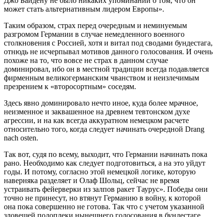
Джо Байдену не было никаких упоминаний о том, что он
может стать альтернативным лидером Европы».
Таким образом, страх перед очередным и неминуемым
разгромом Германии в случае немедленного военного
столкновения с Россией, хотя и витал под сводами бундестага,
отнюдь не исчерпывал мотивов данного голосования. И очень
похоже на то, что вовсе не страх в данном случае
доминировал, ибо он в местной традиции всегда подавляется
фирменным великогерманским чванством и неизлечимым
презрением к «второсортным» соседям.
Здесь явно доминировало нечто иное, куда более мрачное,
неизменное и заквашенное на древнем тевтонском духе
агрессии, и на как всегда аккуратном немецком расчете
относительно того, когда следует начинать очередной Drang
nach osten.
Так вот, судя по всему, выходит, что Германии начинать пока
рано. Необходимо как следует подготовиться, а на это уйдут
годы. И потому, согласно этой немецкой логике, которую
наверняка разделяет и Олаф Шольц, сейчас не время
устраивать фейерверки из залпов ракет Таурус». Победы они
точно не принесут, но втянут Германию в войну, к которой
она пока совершенно не готова. Так что с учетом указанной
зловещей подоплеки нынешнего голосования в бундестаге