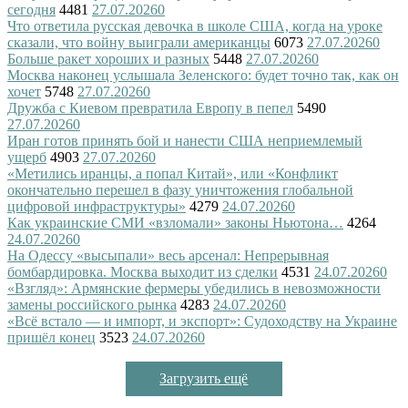
сегодня
4481
27.07.2026
0
Что ответила русская девочка в школе США, когда на уроке
сказали, что войну выиграли американцы
6073
27.07.2026
0
Больше ракет хороших и разных
5448
27.07.2026
0
Москва наконец услышала Зеленского: будет точно так, как он
хочет
5748
27.07.2026
0
Дружба с Киевом превратила Европу в пепел
5490
27.07.2026
0
Иран готов принять бой и нанести США неприемлемый
ущерб
4903
27.07.2026
0
«Метились иранцы, а попал Китай», или «Конфликт
окончательно перешел в фазу уничтожения глобальной
цифровой инфраструктуры»
4279
24.07.2026
0
Как украинские СМИ «взломали» законы Ньютона…
4264
24.07.2026
0
На Одессу «высыпали» весь арсенал: Непрерывная
бомбардировка. Москва выходит из сделки
4531
24.07.2026
0
«Взгляд»: Армянские фермеры убедились в невозможности
замены российского рынка
4283
24.07.2026
0
«Всё встало — и импорт, и экспорт»: Судоходству на Украине
пришёл конец
3523
24.07.2026
0
Загрузить ещё