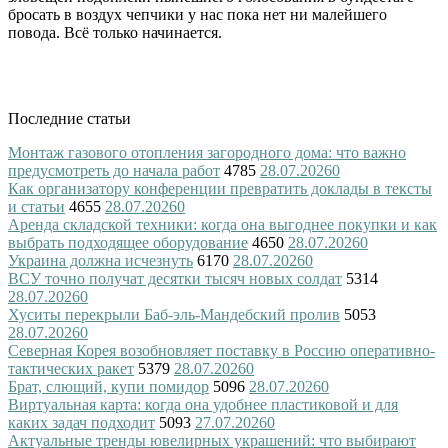
бросать в воздух чепчики у нас пока нет ни малейшего
повода. Всё только начинается.
Последние статьи
Монтаж газового отопления загородного дома: что важно
предусмотреть до начала работ
4785
28.07.2026
0
Как организатору конференции превратить доклады в тексты
и статьи
4655
28.07.2026
0
Аренда складской техники: когда она выгоднее покупки и как
выбрать подходящее оборудование
4650
28.07.2026
0
Украина должна исчезнуть
6170
28.07.2026
0
ВСУ точно получат десятки тысяч новых солдат
5314
28.07.2026
0
Хуситы перекрыли Баб-эль-Мандебский пролив
5053
28.07.2026
0
Северная Корея возобновляет поставку в Россию оперативно-
тактических ракет
5379
28.07.2026
0
Брат, слющий, купи помидор
5096
28.07.2026
0
Виртуальная карта: когда она удобнее пластиковой и для
каких задач подходит
5093
27.07.2026
0
Актуальные тренды ювелирных украшений: что выбирают