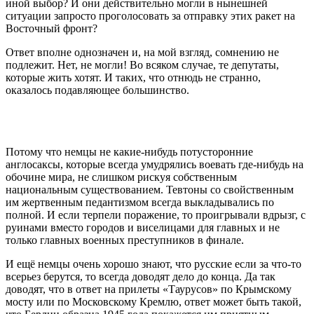
иной выбор? И они действительно могли в нынешней
ситуации запросто проголосовать за отправку этих ракет на
Восточный фронт?
Ответ вполне однозначен и, на мой взгляд, сомнению не
подлежит. Нет, не могли! Во всяком случае, те депутаты,
которые жить хотят. И таких, что отнюдь не странно,
оказалось подавляющее большинство.
Потому что немцы не какие-нибудь потусторонние
англосаксы, которые всегда умудрялись воевать где-нибудь на
обочине мира, не слишком рискуя собственным
национальным существованием. Тевтоны со свойственным
им жертвенным педантизмом всегда выкладывались по
полной. И если терпели поражение, то проигрывали вдрызг, с
руинами вместо городов и виселицами для главных и не
только главных военных преступников в финале.
И ещё немцы очень хорошо знают, что русские если за что-то
всерьез берутся, то всегда доводят дело до конца. Да так
доводят, что в ответ на прилеты «Таурусов» по Крымскому
мосту или по Московскому Кремлю, ответ может быть такой,