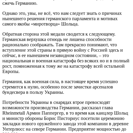
сжечь Германию.
Однако это, увы, не всё, что нам следует знать о причинах
нынешнего решения германского парламента и мотивах
самого якобы «миротворца» Шольца.
Обратная сторона этой медали сводится к следующему.
Германская верхушка отнюдь не лишена способности
рационально соображать. Там прекрасно понимают, что
вступление этой страны в прямую войну с Россией здесь и
сейчас, в ее нынешнем незавидном состоянии, – это
национальная и военная катастрофа без всяких но и в полный
рост, помноженная к тому же на катастрофу всей остальной
Европы.
Германия, как военная сила, в настоящее время успешно
стремится к нулю, особенно после зачистки арсеналов
бундесвера в пользу Украины.
Потребности Украины в снарядах втрое превосходят
возможности производства Германии, рассказал глава
Rheinmetall Армин Паппергер, в то время как канцлер Шольц
и министр обороны Борис Писториус посетили церемонию
закладки нового оружейного завода этой компании в деревне
Унтерлюсс на севере Германии. Предприятие мощностью до