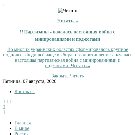
+
Читать....
❗❗
Партизаны - началась настоящая война с
минированиями и поджогами
Во многих украинских областях сформировалось крупное
подполье. Люди всё чаще выбирают сопротивление - началась
настоящая партизанская война с минированиями и
поджогами.
Читать...
Закрыть
Читать
Skip
Пятница, 07 августа, 2026
to
Контакты
content
InfoRuss
InfoRuss — Новости
Главная
В мире
Россия