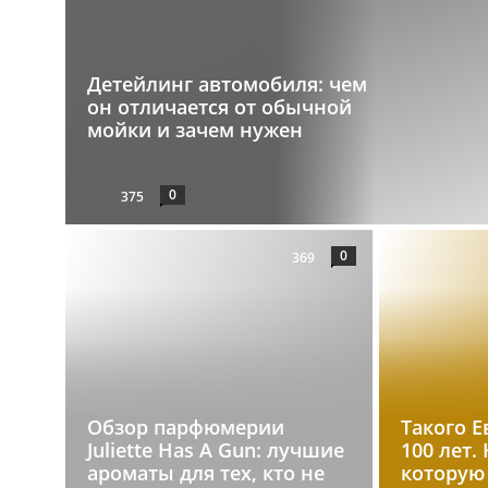
Детейлинг автомобиля: чем
он отличается от обычной
мойки и зачем нужен
0
375
0
369
Обзор парфюмерии
Такого Е
Juliette Has A Gun: лучшие
100 лет.
ароматы для тех, кто не
которую