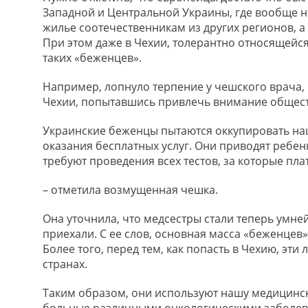
Западной и Центральной Украины, где вообще не
жилье соотечественникам из других регионов, а
При этом даже в Чехии, толерантно относящейс
таких «беженцев».
Например, лопнуло терпение у чешского врача, 
Чехии, попытавшись привлечь внимание общест
Украинские беженцы пытаются оккупировать нашу
оказания бесплатных услуг. Они приводят ребе
требуют проведения всех тестов, за которые пл
– отметила возмущенная чешка.
Она уточнила, что медсестры стали теперь умней
приехали. С ее слов, основная масса «беженцев» 
Более того, перед тем, как попасть в Чехию, эти
странах.
Таким образом, они используют нашу медицинс
больные различными онкологическими заболеван