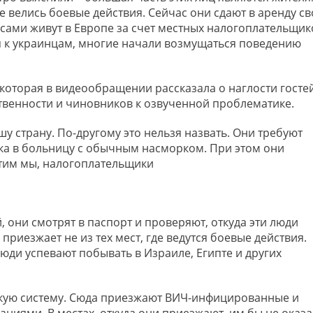
 велись боевые действия. Сейчас они сдают в аренду св
 сами живут в Европе за счет местных налогоплательщик
я к украинцам, многие начали возмущаться поведению
которая в видеообращении рассказала о наглости госте
венности и чиновников к озвученной проблематике.
 страну. По-другому это нельзя назвать. Они требуют
нка в больницу с обычным насморком. При этом они
атим мы, налогоплательщики
, они смотрят в паспорт и проверяют, откуда эти люди
приезжает не из тех мест, где ведутся боевые действия.
 люди успевают побывать в Израиле, Египте и других
кую систему. Сюда приезжают ВИЧ-инфицированные и
иями. В местах, откуда они приезжают, им бы не оказ