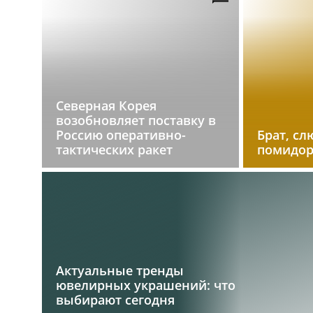
Северная Корея
возобновляет поставку в
Россию оперативно-
Брат, сл
тактических ракет
помидо
Актуальные тренды
ювелирных украшений: что
выбирают сегодня