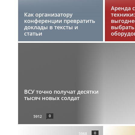
Аренда 
Как организатору
техники:
конференции превратить
выгоднее
доклады в тексты и
выбрать
статьи
оборудо
ВСУ точно получат десятки
тысяч новых солдат
0
5912
0
5968