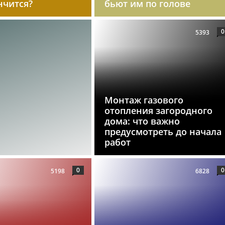
нчится?
бьют им по голове
0
5393
Монтаж газового
отопления загородного
дома: что важно
предусмотреть до начала
работ
0
0
5198
6828