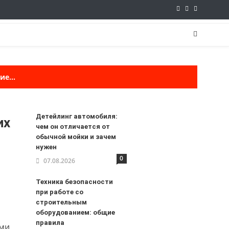
е...
Детейлинг автомобиля:
их
чем он отличается от
обычной мойки и зачем
нужен
0
07.08.2026
Техника безопасности
при работе со
строительным
оборудованием: общие
правила
ями