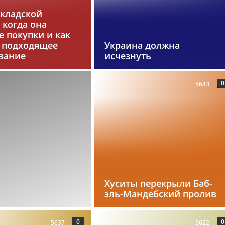
складской
 когда она
 покупки и как
 подходящее
Украина должна
вание
исчезнуть
0
5643
Хуситы перекрыли Баб-
эль-Мандебский пролив
0
0
5637
5622