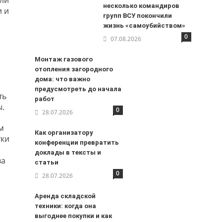
несколько командиров
и и
групп ВСУ покончили
жизнь «самоубийством»
0
07.08.2026
Монтаж газового
отопления загородного
дома: что важно
предусмотреть до начала
ть
работ
ы.
0
28.07.2026
м
Как организатору
тки
конференции превратить
доклады в тексты и
ва
статьи
0
28.07.2026
Аренда складской
техники: когда она
выгоднее покупки и как