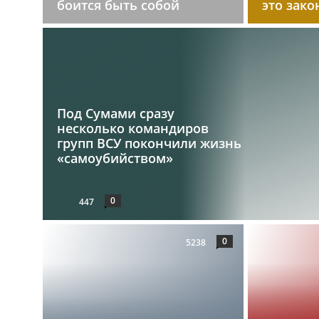
боится быть собой
это зако
Под Сумами сразу
несколько командиров
групп ВСУ покончили жизнь
«самоубийством»
0
447
0
5238