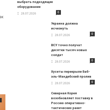
выбрать подходящее
оборудование
0
28.07.2026
ак
о
Украина должна
исчезнуть
0
28.07.2026
ВСУ точно получат
десятки тысяч новых
солдат
0
28.07.2026
Хуситы перекрыли Баб-
эль-Мандебский пролив
0
28.07.2026
Северная Корея
возобновляет поставку в
Россию оперативно-
тактических ракет