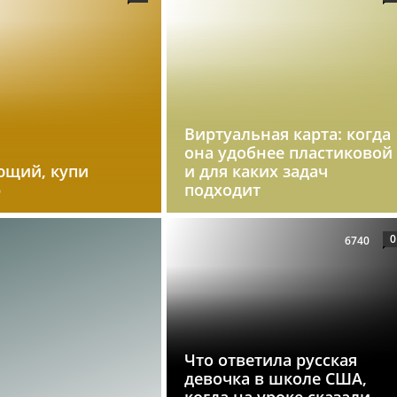
Виртуальная карта: когда
она удобнее пластиковой
ющий, купи
и для каких задач
р
подходит
0
6740
Что ответила русская
девочка в школе США,
когда на уроке сказали,