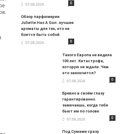
0
07.08.2026
ое
ов.
Обзор парфюмерии
Juliette Has A Gun: лучшие
ароматы для тех, кто не
боится быть собой
й
0
07.08.2026
Такого Европа не видела
100 лет. Катастрофа,
которую не ждали. Чем
это закончится?
0
07.08.2026
Бревно в своём глазу
гарантированно
замечаешь, когда тебя
бьют им по голове
0
07.08.2026
Под Сумами сразу
али