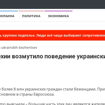
УКРАИНА
ПОЛИТИКА
ЭКОНОМИКА
ь крупное подполье. Люди всё чаще выбирают сопротивлени
Чехии возмутило поведение украинск
 более 8 млн украинских граждан стали беженцами. При
основном в страны Евросоюза.
тро выяснили – большая часть этих лиц являются жител