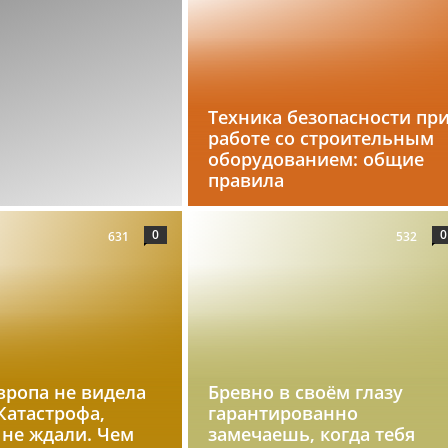
Техника безопасности пр
работе со строительным
оборудованием: общие
правила
0
0
631
532
вропа не видела
Бревно в своём глазу
 Катастрофа,
гарантированно
 не ждали. Чем
замечаешь, когда тебя