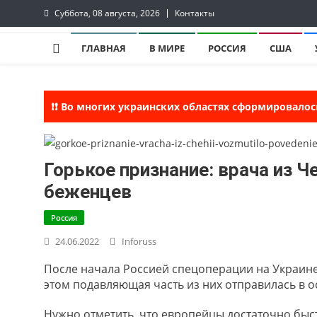
Skip
Суббота, 08 августа, 2026
Контакты
to
InfoRuss
InfoRuss — Новости
content
ГЛАВНАЯ
В МИРЕ
РОССИЯ
США
❗❗ Во многих украинских областях сформировалос
Горькое признание: врача из 
беженцев
Россия
24.06.2022
Inforuss
После начала Россией спецоперации на Украине
этом подавляющая часть из них отправилась в 
Нужно отметить, что европейцы достаточно быс