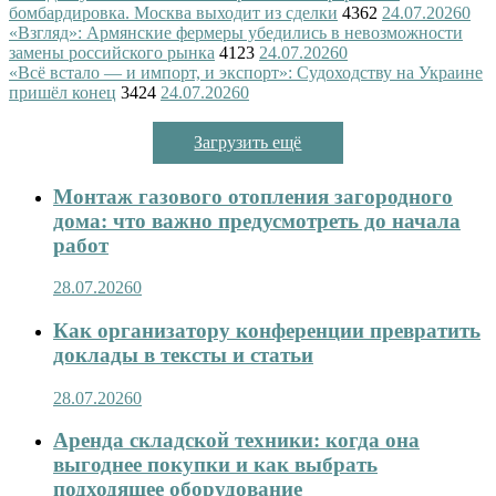
бомбардировка. Москва выходит из сделки
4362
24.07.2026
0
«Взгляд»: Армянские фермеры убедились в невозможности
замены российского рынка
4123
24.07.2026
0
«Всё встало — и импорт, и экспорт»: Судоходству на Украине
пришёл конец
3424
24.07.2026
0
Загрузить ещё
Монтаж газового отопления загородного
дома: что важно предусмотреть до начала
работ
28.07.2026
0
Как организатору конференции превратить
доклады в тексты и статьи
28.07.2026
0
Аренда складской техники: когда она
выгоднее покупки и как выбрать
подходящее оборудование