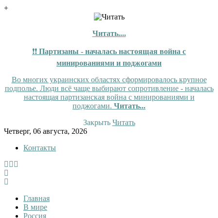
+
Читать....
❗❗
Партизаны - началась настоящая война с
минированиями и поджогами
Во многих украинских областях сформировалось крупное
подполье. Люди всё чаще выбирают сопротивление - началась
настоящая партизанская война с минированиями и
поджогами.
Читать...
Закрыть
Читать
Skip
Четверг, 06 августа, 2026
to
Контакты
content
InfoRuss
InfoRuss — Новости
Главная
В мире
Россия