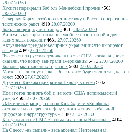
28.07.2026
0
Хуситы перекрыли Баб-эль-Мандебский пролив
4563
28.07.2026
0
Северная Корея возобновляет поставку в Россию оперативно-
тактических ракет
4910
28.07.2026
0
Брат, слющий, купи помидор
4631
28.07.2026
0
Виртуальная карта: когда она удобнее пластиковой и для
каких задач подходит
4631
27.07.2026
0
Актуальные тренды ювелирных украшений: что выбирают
сегодня
4089
27.07.2026
0
Что ответила русская девочка в школе США, когда на уроке
сказали, что войну выиграли американцы
5475
27.07.2026
0
Больше ракет хороших и разных
5003
27.07.2026
0
Москва наконец услышала Зеленского: будет точно так, как он
хочет
5300
27.07.2026
0
Дружба с Киевом превратила Европу в пепел
5032
27.07.2026
0
Иран готов принять бой и нанести США неприемлемый
ущерб
4508
27.07.2026
0
«Метились иранцы, а попал Китай», или «Конфликт
окончательно перешел в фазу уничтожения глобальной
цифровой инфраструктуры»
4180
24.07.2026
0
Как украинские СМИ «взломали» законы Ньютона…
4104
24.07.2026
0
На Одессу «высыпали» весь арсенал: Непрерывная