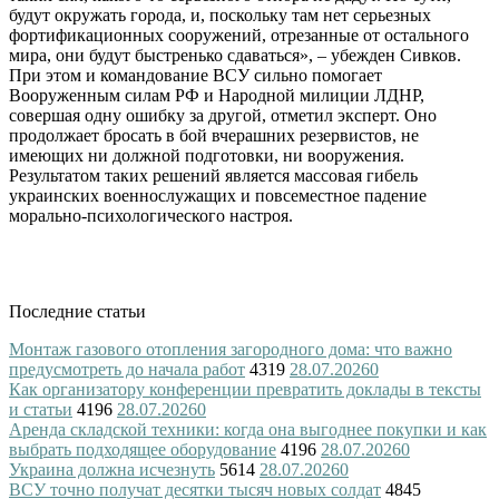
будут окружать города, и, поскольку там нет серьезных
фортификационных сооружений, отрезанные от остального
мира, они будут быстренько сдаваться», – убежден Сивков.
При этом и командование ВСУ сильно помогает
Вооруженным силам РФ и Народной милиции ЛДНР,
совершая одну ошибку за другой, отметил эксперт. Оно
продолжает бросать в бой вчерашних резервистов, не
имеющих ни должной подготовки, ни вооружения.
Результатом таких решений является массовая гибель
украинских военнослужащих и повсеместное падение
морально-психологического настроя.
Последние статьи
Монтаж газового отопления загородного дома: что важно
предусмотреть до начала работ
4319
28.07.2026
0
Как организатору конференции превратить доклады в тексты
и статьи
4196
28.07.2026
0
Аренда складской техники: когда она выгоднее покупки и как
выбрать подходящее оборудование
4196
28.07.2026
0
Украина должна исчезнуть
5614
28.07.2026
0
ВСУ точно получат десятки тысяч новых солдат
4845