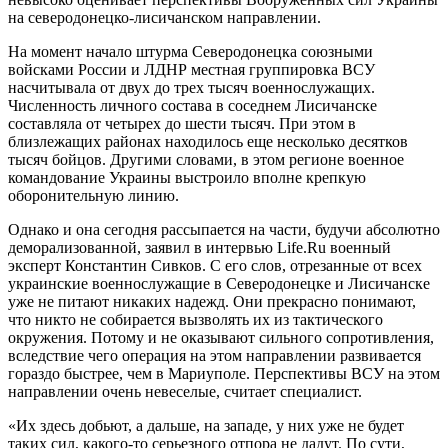
на северодонецко-лисичанском направлении.
На момент начало штурма Северодонецка союзными
войсками России и ЛДНР местная группировка ВСУ
насчитывала от двух до трех тысяч военнослужащих.
Численность личного состава в соседнем Лисичанске
составляла от четырех до шести тысяч. При этом в
близлежащих районах находилось еще несколько десятков
тысяч бойцов. Другими словами, в этом регионе военное
командование Украины выстроило вполне крепкую
оборонительную линию.
Однако и она сегодня рассыпается на части, будучи абсолютно
деморализованной, заявил в интервью Life.Ru военный
эксперт Константин Сивков. С его слов, отрезанные от всех
украинские военнослужащие в Северодонецке и Лисичанске
уже не питают никаких надежд. Они прекрасно понимают,
что никто не собирается вызволять их из тактического
окружения. Потому и не оказывают сильного сопротивления,
вследствие чего операция на этом направлении развивается
гораздо быстрее, чем в Мариуполе. Перспективы ВСУ на этом
направлении очень невеселые, считает специалист.
«Их здесь добьют, а дальше, на западе, у них уже не будет
таких сил, какого-то серьезного отпора не дадут. По сути,