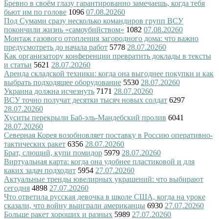
Бревно в своём глазу гарантированно замечаешь, когда тебя
бьют им по голове
1096
07.08.2026
0
Под Сумами сразу несколько командиров групп ВСУ
покончили жизнь «самоубийством»
1082
07.08.2026
0
Монтаж газового отопления загородного дома: что важно
предусмотреть до начала работ
5778
28.07.2026
0
Как организатору конференции превратить доклады в тексты
и статьи
5621
28.07.2026
0
Аренда складской техники: когда она выгоднее покупки и как
выбрать подходящее оборудование
5530
28.07.2026
0
Украина должна исчезнуть
7171
28.07.2026
0
ВСУ точно получат десятки тысяч новых солдат
6297
28.07.2026
0
Хуситы перекрыли Баб-эль-Мандебский пролив
6041
28.07.2026
0
Северная Корея возобновляет поставку в Россию оперативно-
тактических ракет
6356
28.07.2026
0
Брат, слющий, купи помидор
5979
28.07.2026
0
Виртуальная карта: когда она удобнее пластиковой и для
каких задач подходит
5954
27.07.2026
0
Актуальные тренды ювелирных украшений: что выбирают
сегодня
4898
27.07.2026
0
Что ответила русская девочка в школе США, когда на уроке
сказали, что войну выиграли американцы
6930
27.07.2026
0
Больше ракет хороших и разных
5989
27.07.2026
0