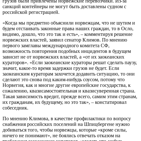
грузов были привлечены норвежские перевозчики. Из-за
санкций контейнеры не могут быть доставлены судном с
российской регистрацией.
«Когда мы предметно объяснили норвежцам, что не шутим и
будем отстаивать законные права наших граждан, то в Осло,
видимо, дошло, что это так и есть», – комментируя решение
норвежских властей, заявил сенатор Климов. По мнению
первого замглавы международного комитета СФ,
возможность повторения подобных инцидентов в будущем
зависит не от норвежских властей, а «от их заокеанских
кураторов». «Если заокеанские кураторы решат сделать паузу,
значит, какое-то время задержки грузов не будет. Если
заокеанским кураторам захочется додавить ситуацию, то они
сделают это снова под каким-нибудь соусом, потому что
Норвегия, как и многие другие европейские государства, к
сожалению, квазисамостоятельная и квазисуверенная страна.
Такая зависимость вредит, прежде всего, самим этим странам,
их гражданам, их будущему, но это так», – констатировал
собеседник.
По мнению Климова, в качестве профилактики по вопросу
снабжения российских поселений на Шпицбергене нужно
добиваться того, чтобы норвежцы, которые «кроме силы,
ничего не понимают», не боялись отвечать отказом на