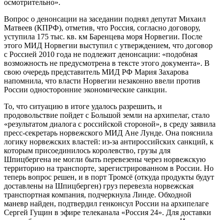
осмотрительно».
Вопрос о денонсации на заседании поднял депутат Михаил
Матвеев (КПРФ), отметив, что Россия, согласно договору,
уступила 175 тыс. кв. км Баренцева моря Норвегии. После
этого МИД Норвегии выступил с утверждением, что договор
с Россией 2010 года не подлежит денонсации: «подобная
возможность не предусмотрена в тексте этого документа». В
свою очередь представитель МИД РФ Мария Захарова
напомнила, что власти Норвегии незаконно ввели против
России односторонние экономические санкции.
То, что ситуацию в итоге удалось разрешить, и
продовольствие пойдет с Большой земли на архипелаг, стало
«результатом диалога с российской стороной», в среду заявила
пресс-секретарь норвежского МИД Ане Лунде. Она пояснила
логику норвежских властей: из-за антироссийских санкций, к
которым присоединилось королевство, грузы для
Шпицбергена не могли быть перевезены через норвежскую
территорию на транспорте, зарегистрированном в России. Но
теперь вопрос решен, и в порт Тромсё (откуда продукты будут
доставлены на Шпицберген) груз перевезла норвежская
транспортная компания, подчеркнула Линде. Обходной
маневр найден, подтвердил генконсул России на архипелаге
Сергей Гущин в эфире телеканала «Россия 24». Для доставки