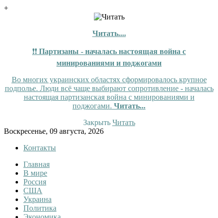
+
Читать....
❗❗
Партизаны - началась настоящая война с
минированиями и поджогами
Во многих украинских областях сформировалось крупное
подполье. Люди всё чаще выбирают сопротивление - началась
настоящая партизанская война с минированиями и
поджогами.
Читать...
Закрыть
Читать
Skip
Воскресенье, 09 августа, 2026
to
Контакты
content
Главная
InfoRuss
InfoRuss — Новости
В мире
Россия
США
Украина
Политика
Экономика