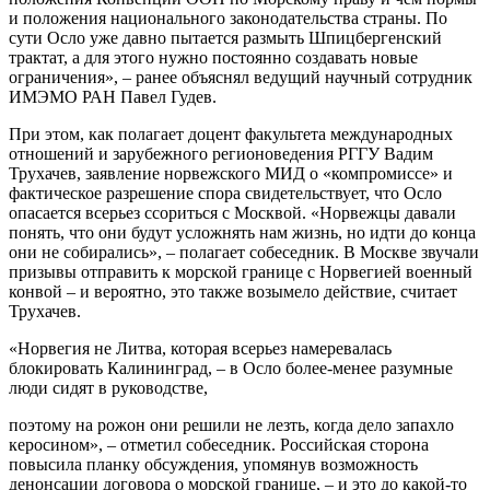
и положения национального законодательства страны. По
сути Осло уже давно пытается размыть Шпицбергенский
трактат, а для этого нужно постоянно создавать новые
ограничения», – ранее объяснял ведущий научный сотрудник
ИМЭМО РАН Павел Гудев.
При этом, как полагает доцент факультета международных
отношений и зарубежного регионоведения РГГУ Вадим
Трухачев, заявление норвежского МИД о «компромиссе» и
фактическое разрешение спора свидетельствует, что Осло
опасается всерьез ссориться с Москвой. «Норвежцы давали
понять, что они будут усложнять нам жизнь, но идти до конца
они не собирались», – полагает собеседник. В Москве звучали
призывы отправить к морской границе с Норвегией военный
конвой – и вероятно, это также возымело действие, считает
Трухачев.
«Норвегия не Литва, которая всерьез намеревалась
блокировать Калининград, – в Осло более-менее разумные
люди сидят в руководстве,
поэтому на рожон они решили не лезть, когда дело запахло
керосином», – отметил собеседник. Российская сторона
повысила планку обсуждения, упомянув возможность
денонсации договора о морской границе, – и это до какой-то