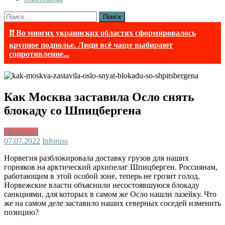
Найти:
❗❗ Во многих украинских областях сформировалось
крупное подполье. Люди всё чаще выбирают
сопротивление...
Как Москва заставила Осло снять
блокаду со Шпицбергена
Политика
07.07.2022
Inforuss
Норвегия разблокировала доставку грузов для наших
горняков на арктический архипелаг Шпицберген. Россиянам,
работающим в этой особой зоне, теперь не грозит голод.
Норвежские власти объяснили несостоявшуюся блокаду
санкциями, для которых в самом же Осло нашли лазейку. Что
же на самом деле заставило наших северных соседей изменить
позицию?