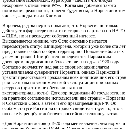
требования заокеанских кураторов «сделать что-нибудь
нехорошее в отношении РФ». «Когда мы добьемся такого
понимания реальности, то легче будет всем, и Норвегии в том
числе», – подытожил Климов.
Впрочем, ряд экспертов полагают, что Норвегия не только
действует в фарватере политики старшего партнера по НАТО
– США, но и преследует собственный интерес.
Высказывается мнение, что Осло системно пытается
пересмотреть статус Шпицбергена, который уже более ста лет
представляет собой особую территорию. Положение богатых
углем островов Шпицберген определяется Парижским
договором, подписанным более ста лет назад – в 1920 году.
Согласно документу, над ранее спорным архипелагом
устанавливался суверенитет Норвегии, однако Парижский
трактат предоставляет гражданам всех подписавших его стран
равные права по экономической эксплуатации природных
ресурсов (при этом не обеспечивая прав
экстерриториальности). Договор подписали 40 государств, но
на практике соглашение использовали две страны – Норвегия
и Советский Союз, а затем и его правопреемница РФ. Об
особом статусе России на островах свидетельствует то, что в
поселке Баренцбург действует российское генконсульство.
«Для Норвегии договор 1920 года менее значим, чем нормы и
положения Конвенции ООН по Морскому праву и чем нормы