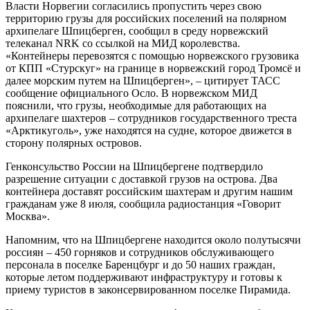
Власти Норвегии согласились пропустить через свою
территорию грузы для российских поселений на полярном
архипелаге Шпицберген, сообщил в среду норвежский
телеканал NRK со ссылкой на МИД королевства.
«Контейнеры перевозятся с помощью норвежского грузовика
от КПП «Стурскуг» на границе в норвежский город Тромсё и
далее морским путем на Шпицберген», – цитирует ТАСС
сообщение официального Осло. В норвежском МИД
пояснили, что грузы, необходимые для работающих на
архипелаге шахтеров – сотрудников государственного треста
«Арктикуголь», уже находятся на судне, которое движется в
сторону полярных островов.
Генконсульство России на Шпицбергене подтвердило
разрешение ситуации с доставкой грузов на острова. Два
контейнера доставят российским шахтерам и другим нашим
гражданам уже 8 июля, сообщила радиостанция «Говорит
Москва».
Напомним, что на Шпицбергене находится около полутысячи
россиян – 450 горняков и сотрудников обслуживающего
персонала в поселке Баренцбург и до 50 наших граждан,
которые летом поддерживают инфраструктуру и готовы к
приему туристов в законсервированном поселке Пирамида.