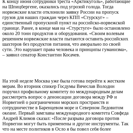
К концу июня сотрудники треста «Арктикуголь», работающие
на Шпицбергене, оказались под угрозой голода. Тогда
норвежские власти отклонили заявку России на пропуск
грузов для наших граждан через КПП «Стурскуг» –
единственный пропускной пункт на российско-норвежской
границе. Ранее, в конце мая на «Стурстуге» было остановлено
около 20 тонн продуктов и оборудования. «Своим волевым
решением норвежские власти пытаются оставить российских
шахтеров без продуктов питания, что аморально по своей
сути. Это нарушает права человека и принципы гуманизма»,
– заявил сенатор Константин Косачев.
На этой неделе Москва уже была готова перейти к жестким
мерам. Во вторник спикер Госдумы Вячеслав Володин
поручил профильному комитету по международным делам
рассмотреть вопрос о денонсации договора между РФ и
Норвегией о разграничении морских пространств и
сотрудничестве в Баренцевом море и Северном Ледовитом
океане. Первый замглавы международного комитета Совфеда
Андрей Климов сказал: «После разрыва договора против
Норвегии могут быть применены и другие инструменты. Так
что на месте политиков в Осло я бы повел себя более