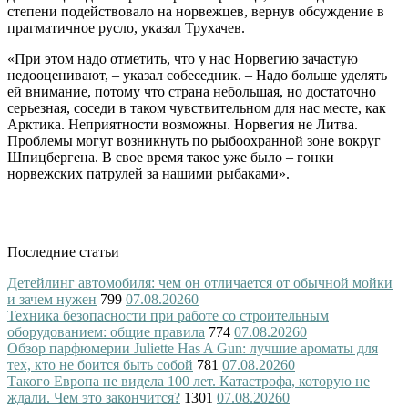
степени подействовало на норвежцев, вернув обсуждение в
прагматичное русло, указал Трухачев.
«При этом надо отметить, что у нас Норвегию зачастую
недооценивают, – указал собеседник. – Надо больше уделять
ей внимание, потому что страна небольшая, но достаточно
серьезная, соседи в таком чувствительном для нас месте, как
Арктика. Неприятности возможны. Норвегия не Литва.
Проблемы могут возникнуть по рыбоохранной зоне вокруг
Шпицбергена. В свое время такое уже было – гонки
норвежских патрулей за нашими рыбаками».
Последние статьи
Детейлинг автомобиля: чем он отличается от обычной мойки
и зачем нужен
799
07.08.2026
0
Техника безопасности при работе со строительным
оборудованием: общие правила
774
07.08.2026
0
Обзор парфюмерии Juliette Has A Gun: лучшие ароматы для
тех, кто не боится быть собой
781
07.08.2026
0
Такого Европа не видела 100 лет. Катастрофа, которую не
ждали. Чем это закончится?
1301
07.08.2026
0