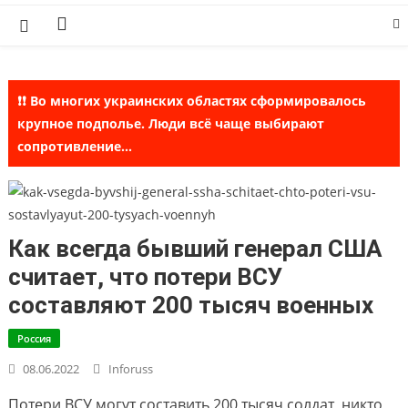
Skip
to
content
❗❗ Во многих украинских областях сформировалось
крупное подполье. Люди всё чаще выбирают
сопротивление...
Как всегда бывший генерал США
считает, что потери ВСУ
составляют 200 тысяч военных
Россия
08.06.2022
Inforuss
Потери ВСУ могут составить 200 тысяч солдат, никто