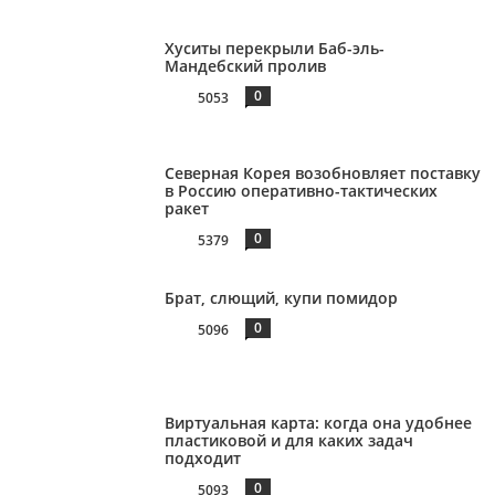
Хуситы перекрыли Баб-эль-
Мандебский пролив
0
5053
Северная Корея возобновляет поставку
в Россию оперативно-тактических
ракет
0
5379
Брат, слющий, купи помидор
0
5096
Виртуальная карта: когда она удобнее
пластиковой и для каких задач
подходит
0
5093