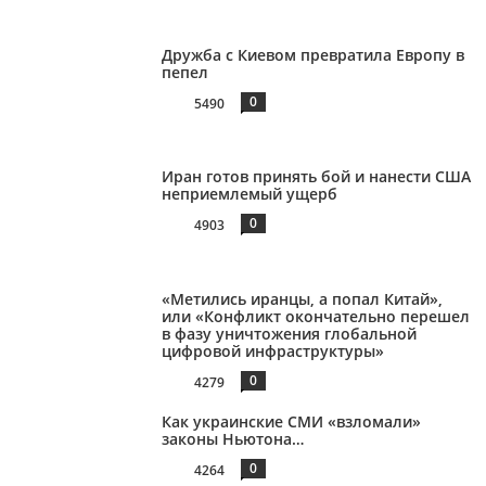
Дружба с Киевом превратила Европу в
пепел
0
5490
Иран готов принять бой и нанести США
неприемлемый ущерб
0
4903
«Метились иранцы, а попал Китай»,
или «Конфликт окончательно перешел
в фазу уничтожения глобальной
цифровой инфраструктуры»
0
4279
Как украинские СМИ «взломали»
законы Ньютона…
0
4264