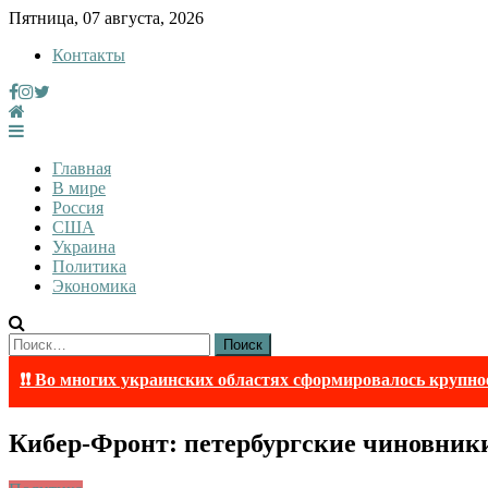
Skip
Пятница, 07 августа, 2026
to
Контакты
content
InfoRuss
InfoRuss — Новости
Главная
В мире
Россия
США
Украина
Политика
Экономика
Найти:
❗❗ Во многих украинских областях сформировалось крупно
Кибер-Фронт: петербургские чиновник