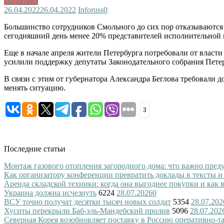
Политика
26.04.2022
26.04.2022
Inforuss
0
Большинство сотрудников Смольного до сих пор отказываютс
сегодняшний день менее 20% представителей исполнительной 
Еще в начале апреля жители Петербурга потребовали от власти
усилили поддержку депутаты Законодательного собрания Петер
В связи с этим от губернатора Александра Беглова требовали 
менять ситуацию.
3
Последние статьи
Монтаж газового отопления загородного дома: что важно преду
Как организатору конференции превратить доклады в тексты и
Аренда складской техники: когда она выгоднее покупки и как
Украина должна исчезнуть
6224
28.07.2026
0
ВСУ точно получат десятки тысяч новых солдат
5354
28.07.202
Хуситы перекрыли Баб-эль-Мандебский пролив
5096
28.07.202
Северная Корея возобновляет поставку в Россию оперативно-т