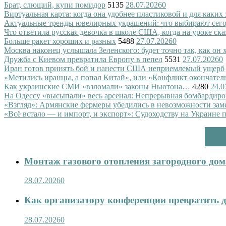
Брат, слющий, купи помидор
5135
28.07.2026
0
Виртуальная карта: когда она удобнее пластиковой и для каких
Актуальные тренды ювелирных украшений: что выбирают сег
Что ответила русская девочка в школе США, когда на уроке ск
Больше ракет хороших и разных
5488
27.07.2026
0
Москва наконец услышала Зеленского: будет точно так, как он 
Дружба с Киевом превратила Европу в пепел
5531
27.07.2026
0
Иран готов принять бой и нанести США неприемлемый ущерб
«Метились иранцы, а попал Китай», или «Конфликт окончател
Как украинские СМИ «взломали» законы Ньютона…
4280
24.0
На Одессу «высыпали» весь арсенал: Непрерывная бомбардиро
«Взгляд»: Армянские фермеры убедились в невозможности зам
«Всё встало — и импорт, и экспорт»: Судоходству на Украине 
Монтаж газового отопления загородного дома
28.07.2026
0
Как организатору конференции превратить д
28.07.2026
0