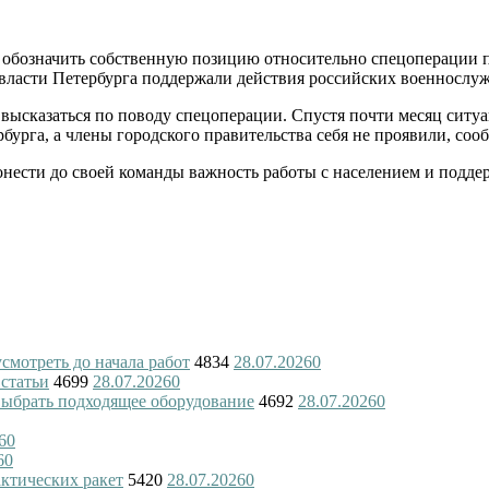
я обозначить собственную позицию относительно спецоперации
власти Петербурга поддержали действия российских военнослуж
 высказаться по поводу спецоперации. Спустя почти месяц ситу
бурга, а члены городского правительства себя не проявили, со
донести до своей команды важность работы с населением и подде
смотреть до начала работ
4834
28.07.2026
0
 статьи
4699
28.07.2026
0
 выбрать подходящее оборудование
4692
28.07.2026
0
6
0
6
0
актических ракет
5420
28.07.2026
0