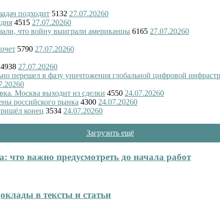
 задач подходит
5132
27.07.2026
0
одня
4515
27.07.2026
0
азали, что войну выиграли американцы
6165
27.07.2026
0
хочет
5790
27.07.2026
0
4938
27.07.2026
0
ьно перешел в фазу уничтожения глобальной цифровой инфраст
7.2026
0
вка. Москва выходит из сделки
4550
24.07.2026
0
ены российского рынка
4300
24.07.2026
0
пришёл конец
3534
24.07.2026
0
Загрузить ещё
: что важно предусмотреть до начала работ
оклады в тексты и статьи