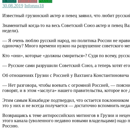
В мире
Политика
Россия
30.08.2019
Inforuss
18
Известный грузинский актер и певец заявил, что любит русски
Знаменитый когда-то на весь Советский Союз актер и певец Ва
недели).
— Я очень люблю русский народ, но политика России не нравит
одиночку? Много времени нужно на разрушение советского ме
Кто «они», которые «должны смириться»? Судя по всему, русск
— Русские сами разрушили Советский Союз, а теперь хотят его
Об отношениях Грузии с Россией у Вахтанга Константиновича 
— Нет разговора, чтобы воевать с огромной Россией, — поясн
говорят, и в этом «заслуга» нашего правительства, которое все 
Этим самым Кикабидзе подтвердил, что остается поклонником
это у них и не всегда получается — достаточно вспомнить неда
Возвращаясь к теме антироссийских митингов в Грузии и нецен
этого канала (уволенного недавно новыми владельцами) надо 
Россию.