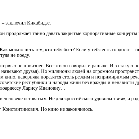
! – заключил Кикабидзе.
 он продолжает тайно давать закрытые корпоративные концерты в 
можно петь тем, кто тебя бьет? Если у тебя есть гордость – не 
туда не поеду.
ервью не произнес. Все это он говорил и раньше. И за такую по
зе называют друзья). Но миллионы людей на огромном простран
ом кино, наверняка поразятся столь резким и непримиримым реч
 советские республики и народы жили без вражды и ненависти др
 стюардессу Ларису Ивановну…
 в человеке оставаться. Не для «российского удовольствия», а р
г Константинович. Но кино не закончилось.