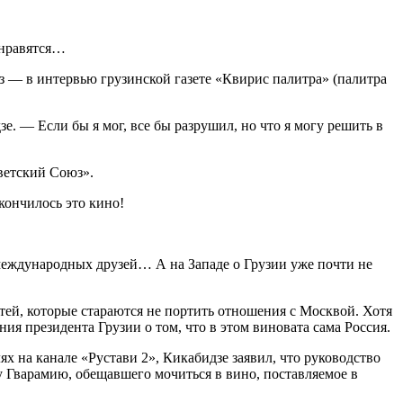
 нравятся…
аз — в интервью грузинской газете «Квирис палитра» (палитра
. — Если бы я мог, все бы разрушил, но что я могу решить в
оветский Союз».
кончилось это кино!
 международных друзей… А на Западе о Грузии уже почти не
ей, которые стараются не портить отношения с Москвой. Хотя
ия президента Грузии о том, что в этом виновата сама Россия.
х на канале «Рустави 2», Кикабидзе заявил, что руководство
 Гварамию, обещавшего мочиться в вино, поставляемое в