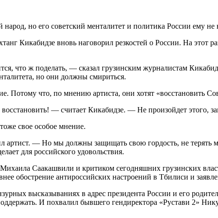
й народ, но его советский менталитет и политика России ему не
хтанг Кикабидзе вновь наговорил резкостей о России. На этот р
ся, что ж поделать, — сказал грузинским журналистам Кикабидзе
нталитета, но они должны смириться.
ие. Потому что, по мнению артиста, они хотят «восстановить С
 восстановить! — считает Кикабидзе. — Не произойдет этого, за
тоже свое особое мнение.
ил артист. — Но мы должны защищать свою гордость, не терять
делает для российского удовольствия.
 Михаила Саакашвили и критиком сегодняшних грузинских власт
внее обострение антироссийских настроений в Тбилиси и заявлен
зурных высказываниях в адрес президента России и его родителя
поддержать. И похвалил бывшего гендиректора «Рустави 2» Нику