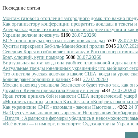
Последние статьи
Монтаж газового отопления загородного дома: что важно преду
Как организатору конференции превратить доклады в тексты и
Аренда складской техники: когда она выгоднее покупки и как
Украина должна исчезнуть
6160
28.07.2026
0
ВСУ точно получат десятки тысяч новых солдат
5307
28.07.202
Хуситы перекрыли Баб-эль-Мандебский пролив
5045
28.07.202
Северная Корея возобновляет поставку в Россию оперативно-т
Брат, слющий, купи помидор
5088
28.07.2026
0
Виртуальная карта: когда она удобнее пластиковой и для каких
Актуальные тренды ювелирных украшений: что выбирают сег
Что ответила русская девочка в школе США, когда на уроке ск
Больше ракет хороших и разных
5441
27.07.2026
0
Москва наконец услышала Зеленского: будет точно так, как он 
Дружба с Киевом превратила Европу в пепел
5483
27.07.2026
0
Иран готов принять бой и нанести США неприемлемый ущерб
«Метились иранцы, а попал Китай», или «Конфликт окончател
Как украинские СМИ «взломали» законы Ньютона…
4262
24.0
На Одессу «высыпали» весь арсенал: Непрерывная бомбардиро
«Взгляд»: Армянские фермеры убедились в невозможности зам
«Всё встало — и импорт, и экспорт»: Судоходству на Украине 