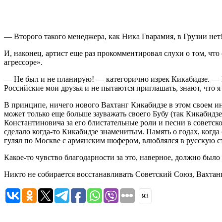
— Второго такого менеджера, как Ника Гварамия, в Грузии нет
И, наконец, артист еще раз прокомментировал слухи о том, что
агрессоре».
— Не был и не планирую! — категорично изрек Кикабидзе. — Как 
Российские мои друзья и не пытаются приглашать, знают, что я 
В принципе, ничего нового Вахтанг Кикабидзе в этом своем инт
может только еще больше зауважать своего Бубу (так Кикабид
Константиновича за его блистательные роли и песни в советск
сделало когда-то Кикабидзе знаменитым. Память о годах, когда
гулял по Москве с армянским шофером, влюблялся в русскую
Какое-то чувство благодарности за это, наверное, должно было
Никто не собирается восстанавливать Советский Союз, Вахтан
93