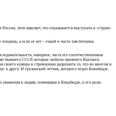
России, хотя заявляет, что отказывается выступать в «стране-
поедешь, а если ее нет – езжай и чисть там ботинки.
следовательность, наверное, часть его соотечественников
стве бывшего СССР, которые любили прежнего Вахтанга
ам своего кумира и стремлению разрушить то, что во многом и
уг к другу. И грузинский летчик, которого играл Кикабидзе,
ади уважения к людям, помнящим и Кикабидзе, и его роли.