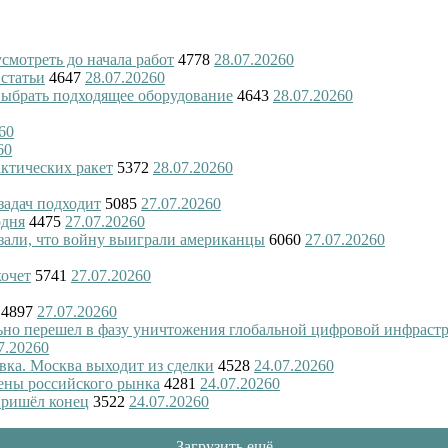
смотреть до начала работ
4778
28.07.2026
0
 статьи
4647
28.07.2026
0
 выбрать подходящее оборудование
4643
28.07.2026
0
6
0
6
0
актических ракет
5372
28.07.2026
0
 задач подходит
5085
27.07.2026
0
одня
4475
27.07.2026
0
азали, что войну выиграли американцы
6060
27.07.2026
0
хочет
5741
27.07.2026
0
4897
27.07.2026
0
ьно перешел в фазу уничтожения глобальной цифровой инфраст
7.2026
0
вка. Москва выходит из сделки
4528
24.07.2026
0
ены российского рынка
4281
24.07.2026
0
пришёл конец
3522
24.07.2026
0
Загрузить ещё