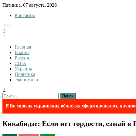
Skip
Пятница, 07 августа, 2026
to
Контакты
content
InfoRuss
InfoRuss — Новости
Главная
В мире
Россия
США
Украина
Политика
Экономика
Найти:
❗❗ Во многих украинских областях сформировалось крупно
Кикабидзе: Если нет гордости, езжай в 