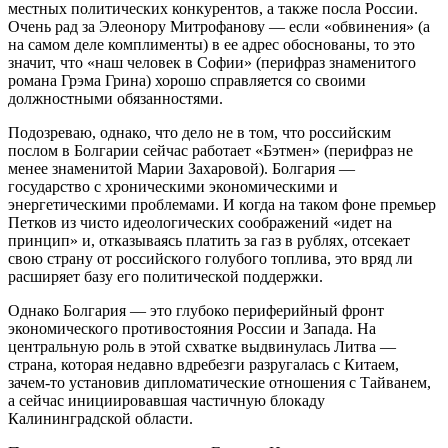
местных политических конкурентов, а также посла России.
Очень рад за Элеонору Митрофанову — если «обвинения» (а
на самом деле комплименты) в ее адрес обоснованы, то это
значит, что «наш человек в Софии» (перифраз знаменитого
романа Грэма Грина) хорошо справляется со своими
должностными обязанностями.
Подозреваю, однако, что дело не в том, что российским
послом в Болгарии сейчас работает «Бэтмен» (перифраз не
менее знаменитой Марии Захаровой). Болгария —
государство с хроническими экономическими и
энергетическими проблемами. И когда на таком фоне премьер
Петков из чисто идеологических соображений «идет на
принцип» и, отказываясь платить за газ в рублях, отсекает
свою страну от российского голубого топлива, это вряд ли
расширяет базу его политической поддержки.
Однако Болгария — это глубоко периферийный фронт
экономического противостояния России и Запада. На
центральную роль в этой схватке выдвинулась Литва —
страна, которая недавно вдребезги разругалась с Китаем,
зачем-то установив дипломатические отношения с Тайванем,
а сейчас инициировавшая частичную блокаду
Калининградской области.