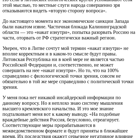
этой мыслью, то местные слуги народа совершенно зря
отказываются видеть «вторую сторону вопроса».
До настоящего момента все экономические санкции Запада
были накатом извне. Частичная блокада Калининградской
области — это «накат изнутри», попытка разорвать Россию на
части, оторвать от РФ стратегически важный регион.
Уверен, что в Литве сочтут мой термин «накат изнутри» не
вполне корректным и в каком-то смысле будут правы.
Литовская Республика ни в коей мере не является частью
Российской Федерации и, соответственно, не может
совершить на нее «накат изнутри». Но то, что на 100%
справедливо с филологической точки зрения, совсем не
обязательно в той же мере справедливо с политической точки
зрения.
У меня пока нет никакой инсайдерской информации по
данному вопросу. Но я неплохо знаю систему мышления
высшего кремлевского начальства. И это мое знание
подталкивает меня вот к какому выводу. «На подобные
враждебные действия Россия, безусловно, отреагирует.
Соответствующие меры прорабатываются в
межведомственном формате и будут приняты в ближайшее
время. Их последствия окажут серьезное негативное влияние