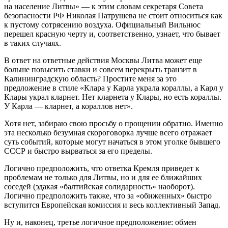
на население Литвы» — к этим словам секретаря Совета
безопасности РФ Николая Патрушева не стоит относиться как
к пустому сотрясению воздуха. Официальный Вильнюс
перешел красную черту и, соответственно, узнает, что бывает
в таких случаях.
В ответ на ответные действия Москвы Литва может еще
больше повысить ставки и совсем перекрыть транзит в
Калининградскую область? Простите меня за это
предложение в стиле «Клара у Карла украла кораллы, а Карл у
Клары украл кларнет. Нет кларнета у Клары, но есть кораллы.
У Карла — кларнет, а кораллов нет».
Хотя нет, забираю свою просьбу о прощении обратно. Именно
эта несколько безумная скороговорка лучше всего отражает
суть событий, которые могут начаться в этом уголке бывшего
СССР и быстро вырваться за его пределы.
Логично предположить, что ответка Кремля приведет к
проблемам не только для Литвы, но и для ее ближайших
соседей (эдакая «балтийская солидарность» наоборот).
Логично предположить также, что за «обиженных» быстро
вступится Европейская комиссия и весь коллективный Запад.
Ну и, наконец, третье логичное предположение: обмен