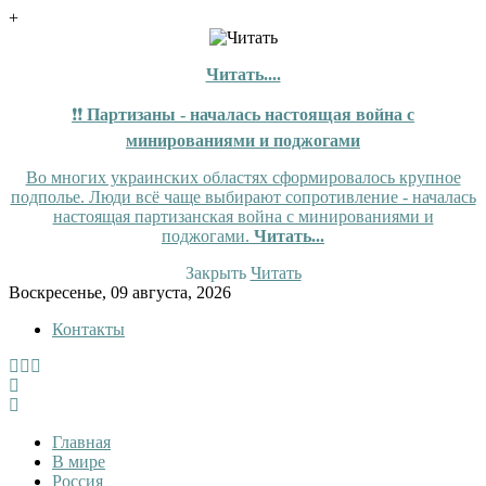
+
Читать....
❗❗
Партизаны - началась настоящая война с
минированиями и поджогами
Во многих украинских областях сформировалось крупное
подполье. Люди всё чаще выбирают сопротивление - началась
настоящая партизанская война с минированиями и
поджогами.
Читать...
Закрыть
Читать
Skip
Воскресенье, 09 августа, 2026
to
Контакты
content
InfoRuss
InfoRuss — Новости
Главная
В мире
Россия