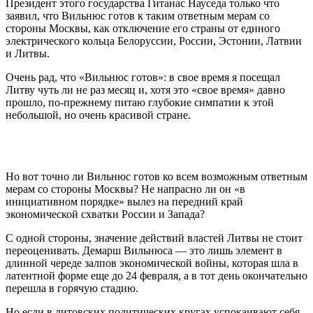
Президент этого государства Гитанас Науседа только что
заявил, что Вильнюс готов к таким ответным мерам со
стороны Москвы, как отключение его страны от единого
электрического кольца Белоруссии, России, Эстонии, Латвии
и Литвы.
Очень рад, что «Вильнюс готов»: в свое время я посещал
Литву чуть ли не раз месяц и, хотя это «свое время» давно
прошло, по-прежнему питаю глубокие симпатии к этой
небольшой, но очень красивой стране.
Но вот точно ли Вильнюс готов ко всем возможным ответным
мерам со стороны Москвы? Не напрасно ли он «в
инициативном порядке» вылез на передний край
экономической схватки России и Запада?
С одной стороны, значение действий властей Литвы не стоит
переоценивать. Демарш Вильнюса — это лишь элемент в
длинной череде залпов экономической войны, которая шла в
латентной форме еще до 24 февраля, а в тот день окончательно
перешла в горячую стадию.
Но если в литовских политических кругах успокаивают себя