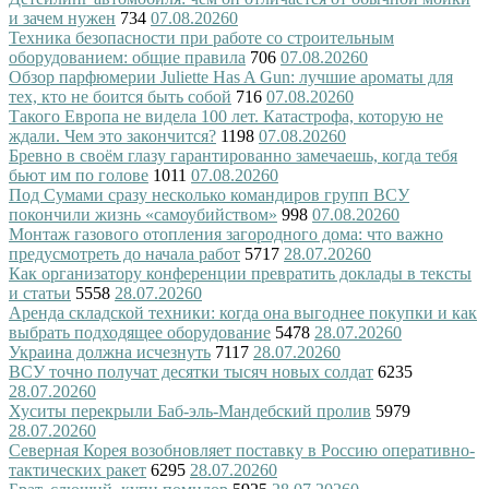
и зачем нужен
734
07.08.2026
0
Техника безопасности при работе со строительным
оборудованием: общие правила
706
07.08.2026
0
Обзор парфюмерии Juliette Has A Gun: лучшие ароматы для
тех, кто не боится быть собой
716
07.08.2026
0
Такого Европа не видела 100 лет. Катастрофа, которую не
ждали. Чем это закончится?
1198
07.08.2026
0
Бревно в своём глазу гарантированно замечаешь, когда тебя
бьют им по голове
1011
07.08.2026
0
Под Сумами сразу несколько командиров групп ВСУ
покончили жизнь «самоубийством»
998
07.08.2026
0
Монтаж газового отопления загородного дома: что важно
предусмотреть до начала работ
5717
28.07.2026
0
Как организатору конференции превратить доклады в тексты
и статьи
5558
28.07.2026
0
Аренда складской техники: когда она выгоднее покупки и как
выбрать подходящее оборудование
5478
28.07.2026
0
Украина должна исчезнуть
7117
28.07.2026
0
ВСУ точно получат десятки тысяч новых солдат
6235
28.07.2026
0
Хуситы перекрыли Баб-эль-Мандебский пролив
5979
28.07.2026
0
Северная Корея возобновляет поставку в Россию оперативно-
тактических ракет
6295
28.07.2026
0