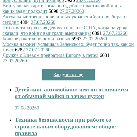
Брат, слющий, купи помидор
5925
28.07.2026
0
Виртуальная карта: когда она удобнее пластиковой и для
каких задач подходит
5898
27.07.2026
0
Актуальные тренды ювелирных украшений: что выбирают
сегодня
4884
27.07.2026
0
Что ответила русская девочка в школе США, когда на уроке
сказали, что войну выиграли американцы
6891
27.07.2026
0
Больше ракет хороших и разных
5967
27.07.2026
0
Москва наконец услышала Зеленского: будет точно так, как он
хочет
6282
27.07.2026
0
Дружба с Киевом превратила Европу в пепел
6031
27.07.2026
0
Загрузить ещё
Детейлинг автомобиля: чем он отличается
от обычной мойки и зачем нужен
07.08.2026
0
Техника безопасности при работе со
строительным оборудованием: общие
правила