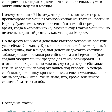
санкциями и контрсанкциями начнется не осенью, а уже в
ближайшие недели и месяцы.
Почему это важно? Потому, что раньше многие эксперты
прогнозировали: мощная экономическая контратака России на
Европу будет иметь место в осенний и зимний период —
время, когда в «союзниках» у Москвы будет такой мощный, но
не очень надежный деятель, как «генерал Мороз».
Но по факту мы имеем довольно быстрое ускорение событий
уже сейчас. Сначала у Кремля появился такой неожиданный
«помощник», как Канада, чьи действия де-факто частично
заблокировали поставки российского газа в Германию (или
создали убедительный предлог для такой блокировки). В
итоге планы Берлина по максимуму создать для себя запасы
газа на холодный период оказались под угрозой. А теперь
свой вклад в копилку кризисов внесла еще и «маленькая, но
очень гордая» Литва. Уж не знаю, кто, кроме Зеленского
скажет ей за это спасибо.
Последние статьи
Детейлинг автомобиля: чем он отличается от обычной мойки