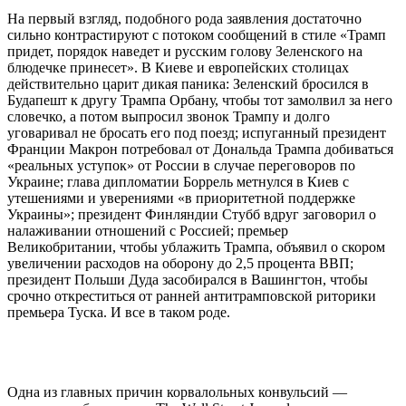
На первый взгляд, подобного рода заявления достаточно
сильно контрастируют с потоком сообщений в стиле «Трамп
придет, порядок наведет и русским голову Зеленского на
блюдечке принесет». В Киеве и европейских столицах
действительно царит дикая паника: Зеленский бросился в
Будапешт к другу Трампа Орбану, чтобы тот замолвил за него
словечко, а потом выпросил звонок Трампу и долго
уговаривал не бросать его под поезд; испуганный президент
Франции Макрон потребовал от Дональда Трампа добиваться
«реальных уступок» от России в случае переговоров по
Украине; глава дипломатии Боррель метнулся в Киев с
утешениями и уверениями «в приоритетной поддержке
Украины»; президент Финляндии Стубб вдруг заговорил о
налаживании отношений с Россией; премьер
Великобритании, чтобы ублажить Трампа, объявил о скором
увеличении расходов на оборону до 2,5 процента ВВП;
президент Польши Дуда засобирался в Вашингтон, чтобы
срочно откреститься от ранней антитрамповской риторики
премьера Туска. И все в таком роде.
Одна из главных причин корвалольных конвульсий —