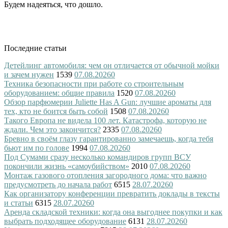
Будем надеяться, что дошло.
Последние статьи
Детейлинг автомобиля: чем он отличается от обычной мойки
и зачем нужен
1539
07.08.2026
0
Техника безопасности при работе со строительным
оборудованием: общие правила
1520
07.08.2026
0
Обзор парфюмерии Juliette Has A Gun: лучшие ароматы для
тех, кто не боится быть собой
1508
07.08.2026
0
Такого Европа не видела 100 лет. Катастрофа, которую не
ждали. Чем это закончится?
2335
07.08.2026
0
Бревно в своём глазу гарантированно замечаешь, когда тебя
бьют им по голове
1994
07.08.2026
0
Под Сумами сразу несколько командиров групп ВСУ
покончили жизнь «самоубийством»
2010
07.08.2026
0
Монтаж газового отопления загородного дома: что важно
предусмотреть до начала работ
6515
28.07.2026
0
Как организатору конференции превратить доклады в тексты
и статьи
6315
28.07.2026
0
Аренда складской техники: когда она выгоднее покупки и как
выбрать подходящее оборудование
6131
28.07.2026
0