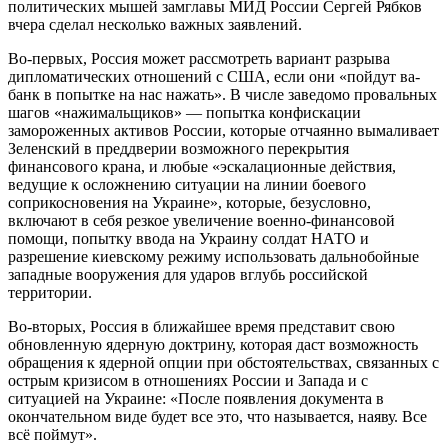
политических мышей замглавы МИД России Сергей Рябков
вчера сделал несколько важных заявлений.
Во-первых, Россия может рассмотреть вариант разрыва
дипломатических отношений с США, если они «пойдут ва-
банк в попытке на нас нажать». В числе заведомо провальных
шагов «нажимальщиков» — попытка конфискации
замороженных активов России, которые отчаянно вымаливает
Зеленский в преддверии возможного перекрытия
финансового крана, и любые «эскалационные действия,
ведущие к осложнению ситуации на линии боевого
соприкосновения на Украине», которые, безусловно,
включают в себя резкое увеличение военно-финансовой
помощи, попытку ввода на Украину солдат НАТО и
разрешение киевскому режиму использовать дальнобойные
западные вооружения для ударов вглубь российской
территории.
Во-вторых, Россия в ближайшее время представит свою
обновленную ядерную доктрину, которая даст возможность
обращения к ядерной опции при обстоятельствах, связанных с
острым кризисом в отношениях России и Запада и с
ситуацией на Украине: «После появления документа в
окончательном виде будет все это, что называется, наяву. Все
всё поймут».