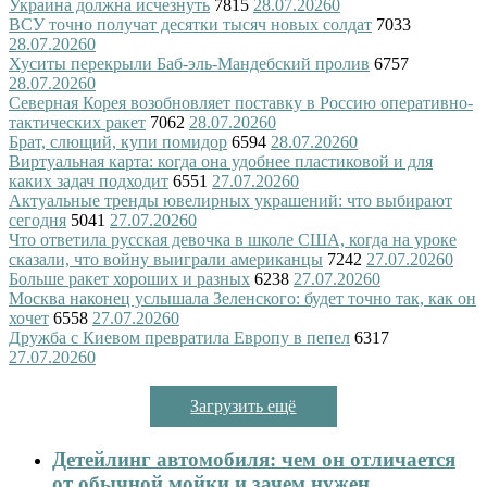
Украина должна исчезнуть
7815
28.07.2026
0
ВСУ точно получат десятки тысяч новых солдат
7033
28.07.2026
0
Хуситы перекрыли Баб-эль-Мандебский пролив
6757
28.07.2026
0
Северная Корея возобновляет поставку в Россию оперативно-
тактических ракет
7062
28.07.2026
0
Брат, слющий, купи помидор
6594
28.07.2026
0
Виртуальная карта: когда она удобнее пластиковой и для
каких задач подходит
6551
27.07.2026
0
Актуальные тренды ювелирных украшений: что выбирают
сегодня
5041
27.07.2026
0
Что ответила русская девочка в школе США, когда на уроке
сказали, что войну выиграли американцы
7242
27.07.2026
0
Больше ракет хороших и разных
6238
27.07.2026
0
Москва наконец услышала Зеленского: будет точно так, как он
хочет
6558
27.07.2026
0
Дружба с Киевом превратила Европу в пепел
6317
27.07.2026
0
Загрузить ещё
Детейлинг автомобиля: чем он отличается
от обычной мойки и зачем нужен