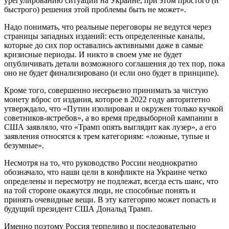
урегулированию ситуации на Украине, при этом простого (и
быстрого) решения этой проблемы быть не может».
Надо понимать, что реальные переговоры не ведутся через
страницы западных изданий: есть определенные каналы,
которые до сих пор оставались активными даже в самые
кризисные периоды. И никто в своем уме не будет
опубличивать детали возможного соглашения до тех пор, пока
оно не будет финализировано (и если оно будет в принципе).
Кроме того, совершенно несерьезно принимать за чистую
монету вброс от издания, которое в 2022 году авторитетно
утверждало, что «Путин изолирован и окружен только кучкой
советников-ястребов», а во время предвыборной кампании в
США заявляло, что «Трамп опять выглядит как лузер», а его
заявления относятся к трем категориям: «ложные, тупые и
безумные».
Несмотря на то, что руководство России неоднократно
обозначало, что наши цели в конфликте на Украине четко
определены и пересмотру не подлежат, всегда есть шанс, что
на той стороне окажутся люди, не способные понять и
принять очевидные вещи. В эту категорию может попасть и
будущий президент США Дональд Трамп.
Именно поэтому Россия терпеливо и последовательно