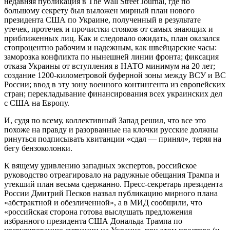
недавняя публикация в The Wall Street Journal, где по
большому секрету был выложен мирный план нового
президента США по Украине, полученный в результате
утечек, протечек и прочистки стояков от самых знающих и
приближенных лиц. Как и следовало ожидать, план оказался
стопроцентно рабочим и надежным, как швейцарские часы:
заморозка конфликта по нынешней линии фронта; фиксация
отказа Украины от вступления в НАТО минимум на 20 лет;
создание 1200-километровой буферной зоны между ВСУ и ВС
России; ввод в эту зону военного контингента из европейских
стран; перекладывание финансирования всех украинских дел
с США на Европу.
И, судя по всему, коллективный Запад решил, что все это
похоже на правду и разорванные на клочки русские должны
ринуться подписывать квитанции «сдал — принял», теряя на
бегу бензоколонки.
К вящему удивлению западных экспертов, российское
руководство отреагировало на радужные обещания Трампа и
утекший план весьма сдержанно. Пресс-секретарь президента
России Дмитрий Песков назвал публикацию мирного плана
«абстрактной и обезличенной», а в МИД сообщили, что
«российская сторона готова выслушать предложения
избранного президента США Дональда Трампа по