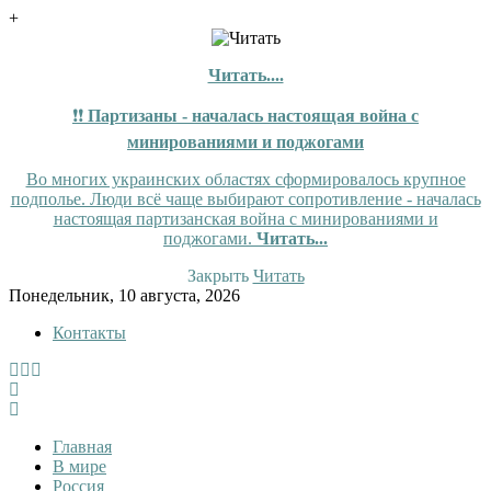
+
Читать....
❗❗
Партизаны - началась настоящая война с
минированиями и поджогами
Во многих украинских областях сформировалось крупное
подполье. Люди всё чаще выбирают сопротивление - началась
настоящая партизанская война с минированиями и
поджогами.
Читать...
Закрыть
Читать
Skip
Понедельник, 10 августа, 2026
to
Контакты
content
InfoRuss
InfoRuss — Новости
Главная
В мире
Россия