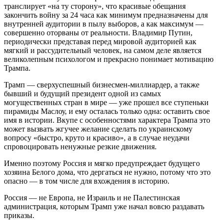
транслирует «на ту сторону», что красивые обещания
закончить войну за 24 часа как минимум предназначены для
внутренней аудитории в пылу выборов, а как максимум —
совершенно оторваны от реальности. Владимир Путин,
периодически представая перед мировой аудиторией как
мягкий и рассудительный человек, на самом деле является
великолепным психологом и прекрасно понимает мотивацию
Трампа.
Трамп — сверхуспешный бизнесмен-миллиардер, а также
бывший и будущий президент одной из самых
могущественных стран в мире — уже прошел все ступеньки
пирамиды Маслоу, и ему осталась только одна: оставить свое
имя в истории. Вкупе с особенностями характера Трампа это
может вызвать жгучее желание сделать по украинскому
вопросу «быстро, круто и красиво», а в случае неудачи
спровоцировать ненужные резкие движения.
Именно поэтому Россия и мягко предупреждает будущего
хозяина Белого дома, что дергаться не нужно, потому что это
опасно — в том числе для вхождения в историю.
Россия — не Европа, не Израиль и не Палестинская
администрация, которым Трамп уже начал вовсю раздавать
приказы.