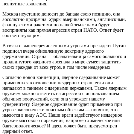
невнятные заявления.
Москва неустанно доносит до Запада свою позицию, она
абсолютно прозрачна. Удары американскими, английскими,
французскими ракетами по нашей земле нами будут
восприняты как прямая агрессия стран НАТО. Ответ будет
соответствующим.
В связи с вышеперечисленными угрозами президент Путин
подписал вчера обновленную доктрину ядерного
сдерживания. Страна — обладательница самого большого и
продвинутого ядерного арсенала в мире сумеет защитить
своих граждан от всех угроз, в том числе неядерных.
Согласно новой концепции, ядерное сдерживание может
применяться в отношении неядерных стран, если они
нападают в тандеме с ядерными державами. Также ядерным
оружием можно ответить на агрессию с использованием
обычных вооружений, если она угрожает нашему
суверенитету. Ядерное сдерживание будет применено при
угрозе экологически опасным объектам — понятно, что
имеются в виду АЭС. Наши враги задействуют неядерное
оружие массового поражения, например химическое или
бактериологическое? И здесь может быть предусмотрен
ядерный ответ.