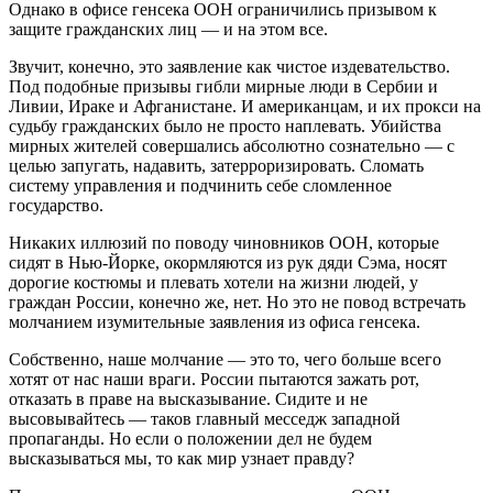
Однако в офисе генсека ООН ограничились призывом к
защите гражданских лиц — и на этом все.
Звучит, конечно, это заявление как чистое издевательство.
Под подобные призывы гибли мирные люди в Сербии и
Ливии, Ираке и Афганистане. И американцам, и их прокси на
судьбу гражданских было не просто наплевать. Убийства
мирных жителей совершались абсолютно сознательно — с
целью запугать, надавить, затерроризировать. Сломать
систему управления и подчинить себе сломленное
государство.
Никаких иллюзий по поводу чиновников ООН, которые
сидят в Нью-Йорке, окормляются из рук дяди Сэма, носят
дорогие костюмы и плевать хотели на жизни людей, у
граждан России, конечно же, нет. Но это не повод встречать
молчанием изумительные заявления из офиса генсека.
Собственно, наше молчание — это то, чего больше всего
хотят от нас наши враги. России пытаются зажать рот,
отказать в праве на высказывание. Сидите и не
высовывайтесь — таков главный месседж западной
пропаганды. Но если о положении дел не будем
высказываться мы, то как мир узнает правду?