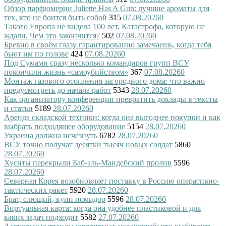
Обзор парфюмерии Juliette Has A Gun: лучшие ароматы для
тех, кто не боится быть собой
315
07.08.2026
0
Такого Европа не видела 100 лет. Катастрофа, которую не
ждали. Чем это закончится?
502
07.08.2026
0
Бревно в своём глазу гарантированно замечаешь, когда тебя
бьют им по голове
424
07.08.2026
0
Под Сумами сразу несколько командиров групп ВСУ
покончили жизнь «самоубийством»
367
07.08.2026
0
Монтаж газового отопления загородного дома: что важно
предусмотреть до начала работ
5343
28.07.2026
0
Как организатору конференции превратить доклады в тексты
и статьи
5189
28.07.2026
0
Аренда складской техники: когда она выгоднее покупки и как
выбрать подходящее оборудование
5154
28.07.2026
0
Украина должна исчезнуть
6782
28.07.2026
0
ВСУ точно получат десятки тысяч новых солдат
5860
28.07.2026
0
Хуситы перекрыли Баб-эль-Мандебский пролив
5596
28.07.2026
0
Северная Корея возобновляет поставку в Россию оперативно-
тактических ракет
5920
28.07.2026
0
Брат, слющий, купи помидор
5596
28.07.2026
0
Виртуальная карта: когда она удобнее пластиковой и для
каких задач подходит
5582
27.07.2026
0