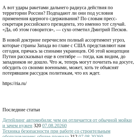
А вот удары ракетами дальнего радиуса действия по
территории России? Подпадают ли они под условия
применения ядерного сдерживания? По словам пресс-
секретаря российского президента, это именно тот случай.
«Да, об этом говорится», — сухо отметил Дмитрий Песков.
В новой доктрине перечислен полный ассортимент угроз,
которые страны Запада во главе с США представляют нам
сегодня, прячась за спинами украинцев. Об этой концепции
Путин рассказывал еще в сентябре — тогда, как видим, до
западников не дошло. Что ж, теперь могут почитать на досуге,
обсудить со своими военными, может, хоть те объяснят
потерявшим рассудок политикам, что их ждет.
https://ria.ru/
Последние статьи
Детейлинг автомобиля: чем он отличается от обычной мойки
и зачем нужен
320
07.08.2026
0
Техника безопасности при работе со строительным
оборудованием: общие правила
312
07.08.2026
0