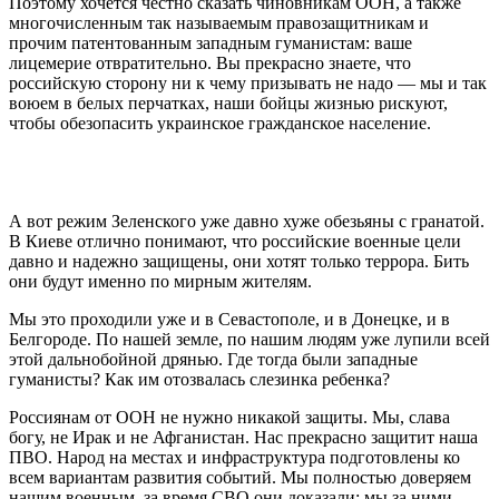
Поэтому хочется честно сказать чиновникам ООН, а также
многочисленным так называемым правозащитникам и
прочим патентованным западным гуманистам: ваше
лицемерие отвратительно. Вы прекрасно знаете, что
российскую сторону ни к чему призывать не надо — мы и так
воюем в белых перчатках, наши бойцы жизнью рискуют,
чтобы обезопасить украинское гражданское население.
А вот режим Зеленского уже давно хуже обезьяны с гранатой.
В Киеве отлично понимают, что российские военные цели
давно и надежно защищены, они хотят только террора. Бить
они будут именно по мирным жителям.
Мы это проходили уже и в Севастополе, и в Донецке, и в
Белгороде. По нашей земле, по нашим людям уже лупили всей
этой дальнобойной дрянью. Где тогда были западные
гуманисты? Как им отозвалась слезинка ребенка?
Россиянам от ООН не нужно никакой защиты. Мы, слава
богу, не Ирак и не Афганистан. Нас прекрасно защитит наша
ПВО. Народ на местах и инфраструктура подготовлены ко
всем вариантам развития событий. Мы полностью доверяем
нашим военным, за время СВО они доказали: мы за ними —