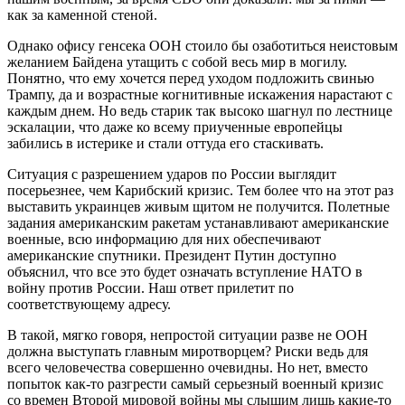
как за каменной стеной.
Однако офису генсека ООН стоило бы озаботиться неистовым
желанием Байдена утащить с собой весь мир в могилу.
Понятно, что ему хочется перед уходом подложить свинью
Трампу, да и возрастные когнитивные искажения нарастают с
каждым днем. Но ведь старик так высоко шагнул по лестнице
эскалации, что даже ко всему приученные европейцы
забились в истерике и стали оттуда его стаскивать.
Ситуация с разрешением ударов по России выглядит
посерьезнее, чем Карибский кризис. Тем более что на этот раз
выставить украинцев живым щитом не получится. Полетные
задания американским ракетам устанавливают американские
военные, всю информацию для них обеспечивают
американские спутники. Президент Путин доступно
объяснил, что все это будет означать вступление НАТО в
войну против России. Наш ответ прилетит по
соответствующему адресу.
В такой, мягко говоря, непростой ситуации разве не ООН
должна выступать главным миротворцем? Риски ведь для
всего человечества совершенно очевидны. Но нет, вместо
попыток как-то разгрести самый серьезный военный кризис
со времен Второй мировой войны мы слышим лишь какие-то