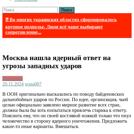
Найти:
❗❗ Во многих украинских областях сформировалось
крупное подполье. Люди всё чаще выбирают
сопротивление...
Москва нашла ядерный ответ на
угрозы западных ударов
Политика
20.11.2024
wasa007
В ООН оригинально высказались по поводу байденовских
дальнобойных ударов по России. По идее, организация, чьей
целью официально заявлено мирное развитие всех стран,
должна была бы хоть попытаться привлечь старика к ответу.
Пояснить ему, что он своей костлявой ножкой только что пнул
человечество в сторону ядерного уничтожения. Предложить
какие-то иные варианты. Вмешаться.