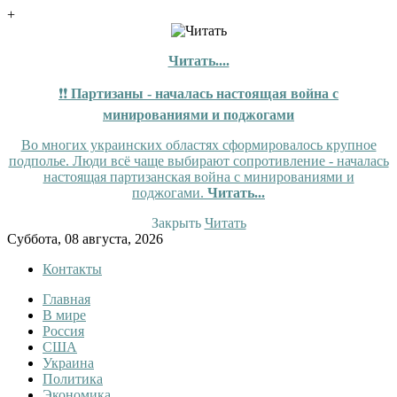
+
Читать....
❗❗
Партизаны - началась настоящая война с
минированиями и поджогами
Во многих украинских областях сформировалось крупное
подполье. Люди всё чаще выбирают сопротивление - началась
настоящая партизанская война с минированиями и
поджогами.
Читать...
Закрыть
Читать
Skip
Суббота, 08 августа, 2026
to
Контакты
content
Главная
InfoRuss
InfoRuss — Новости
В мире
Россия
США
Украина
Политика
Экономика