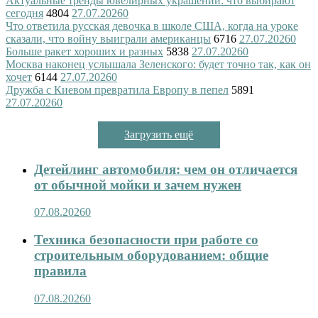
Актуальные тренды ювелирных украшений: что выбирают
сегодня
4804
27.07.2026
0
Что ответила русская девочка в школе США, когда на уроке
сказали, что войну выиграли американцы
6716
27.07.2026
0
Больше ракет хороших и разных
5838
27.07.2026
0
Москва наконец услышала Зеленского: будет точно так, как он
хочет
6144
27.07.2026
0
Дружба с Киевом превратила Европу в пепел
5891
27.07.2026
0
Загрузить ещё
Детейлинг автомобиля: чем он отличается
от обычной мойки и зачем нужен
07.08.2026
0
Техника безопасности при работе со
строительным оборудованием: общие
правила
07.08.2026
0