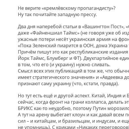
Не верите «кремлёвскому пропагандисту»?
Ну так почитайте западную прессу.
Два дня наперебой статьи в «Вашингтон Пост», 
даже «Файненшиал Таймс» (не говоря уже об из
ужасные потери несёт украинская армия на фронте
«Пока Зеленский пиарится в ООН, дома Украина 
Причём пишут это как республиканские издания 
Йорк Таймс, Блумберг и ФТ). Двухпартийное един
в том, что его (и украину) нужно сливать.
Смысл всех этих публикаций в том же, что обыч
имеет стратегического значения» и «Авдеевка 
признают саму украину (что, кстати, правда).
Но тут есть ещё и другой аспект. Китай, Индия 
сейчас, когда фронт на грани коллапса, делать
БРИКС как-то неудобно, поэтому Путин морозилс
А тут на арену выбегает клоун и как давай всем 
сил – и китайцам, и бразильцам, и индусам, и ещ
не упомнишь). С криками «Никаких переговоров!