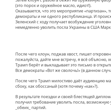
Затем клоун с разбега бежит на оружейную фабри
(это порох и оружейное масло, идиот!).
Оказывается, что это мероприятие «партизан», т
демократы и ни одного республиканца. И проис
Зеленский с ходу получает возбуждение уголов
немедленно уволить посла Украины в США Маркаро
После чего клоун, поджав хвост, пишет откров
пожалуйста, дайте мне встречу, я всё объясню, х
Трамп берёт и выкладывает это письмо в открыт
Все демократы «Вот же сволочь!» (в данном случ
После чего Трамп милостиво даёт аудиенцию ма
сбоку, как обоссаный (хотя почему «как»?).
В результате поездки и своей блестящей дипло
получил требование уволить посла, возможную 
_обеих_ партий.