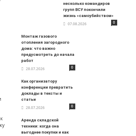
»
несколько командиров
групп ВСУ покончили
жизнь «самоубийством»
0
07.08.2026
Монтаж газового
отопления загородного
дома: что важно
предусмотреть до начала
работ
0
28.07.2026
Как организатору
конференции превратить
доклады в тексты и
и
статьи
0
28.07.2026
ок
Аренда складской
ку
техники: когда она
выгоднее покупки и как