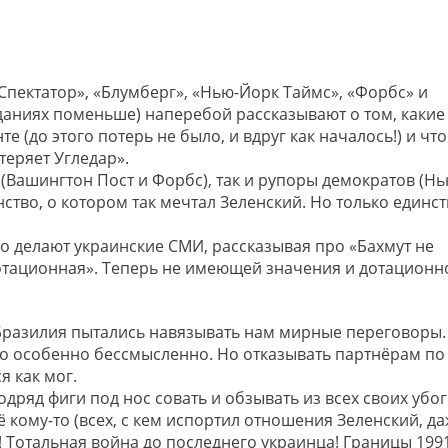
«Спектатор», «Блумберг», «Нью-Йорк Таймс», «Форбс» и
даниях поменьше) наперебой рассказывают о том, какие
 (до этого потерь не было, и вдруг как началось!) и что
теряет Угледар».
(Вашингтон Пост и Форбс), так и рупоры демократов (Нь
ство, о котором так мечтал Зеленский. Но только единс
но делают украинские СМИ, рассказывая про «Бахмут не
дотационная». Теперь не имеющей значения и дотационн
и Бразилия пытались навязывать нам мирные переговоры.
 это особенно бессмысленно. Но отказывать партнёрам по
я как мог.
подряд фиги под нос совать и обзывать из всех своих убо
ё кому-то (всех, с кем испортил отношения Зеленский, д
 Тотальная война до последнего украинца! Границы 199