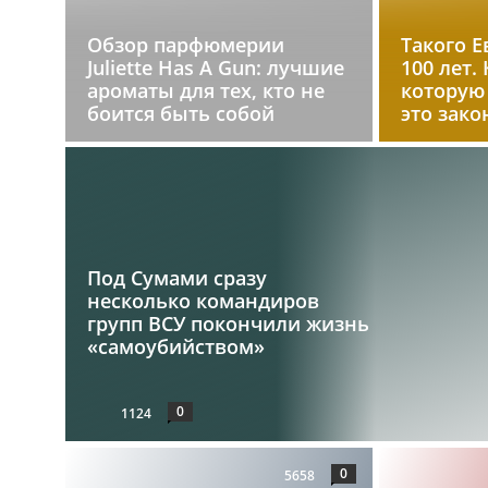
Обзор парфюмерии
Такого Е
Juliette Has A Gun: лучшие
100 лет.
ароматы для тех, кто не
которую
боится быть собой
это зако
Под Сумами сразу
несколько командиров
групп ВСУ покончили жизнь
«самоубийством»
0
1124
0
5658