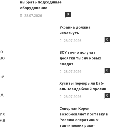
выбрать подходящее
оборудование
0
28.07.2026
Украина должна
исчезнуть
0
28.07.2026
ю-
ВСУ точно получат
тво
десятки тысяч новых
солдат
0
28.07.2026
ой
Хуситы перекрыли Баб-
эль-Мандебский пролив
 А
0
28.07.2026
Северная Корея
гих
возобновляет поставку в
аже
Россию оперативно-
1
тактических ракет