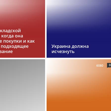
складской
 когда она
 покупки и как
 подходящее
Украина должна
вание
исчезнуть
0
6080