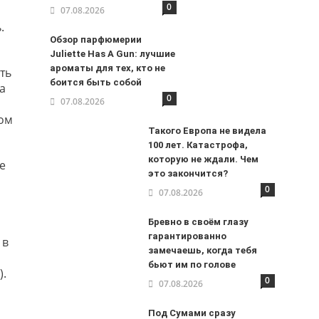
0
07.08.2026
.
Обзор парфюмерии
Juliette Has A Gun: лучшие
ароматы для тех, кто не
ть
боится быть собой
а
0
07.08.2026
том
Такого Европа не видела
100 лет. Катастрофа,
которую не ждали. Чем
е
это закончится?
0
07.08.2026
Бревно в своём глазу
гарантированно
 в
замечаешь, когда тебя
бьют им по голове
).
0
07.08.2026
Под Сумами сразу