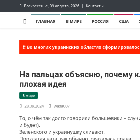
Skip
Воскресенье, 09 августа, 2026
Контакты
to
InfoRuss
InfoRuss — Новости
content
ГЛАВНАЯ
В МИРЕ
РОССИЯ
США
❗❗ Во многих украинских областях сформировалос
На пальцах объясню, почему кл
плохая идея
В мире
28.09.2024
wasa007
То, о чём так долго говорили большевики – случи
и будет).
Зеленского и украинушку сливают.
Проклятая вата, как обычно, оказалась права.