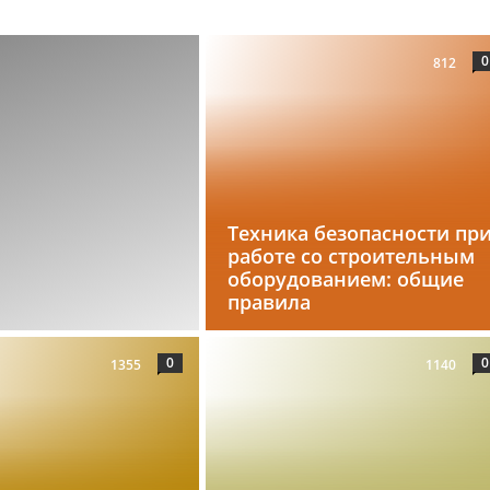
0
812
Техника безопасности пр
работе со строительным
оборудованием: общие
правила
0
0
1355
1140