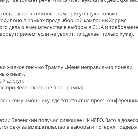
ку, где толкает речь, что «я чувствую запах демократии
о есть однопартийное – там присутствуют только
ходит оно в рамках предвыборной кампании Харрис.
ного дела о вмешательстве в выборы в США и требование
ву (причём, если не уволит, то сделает только хуже).
енно жалкое письмо Трампу «Меня неправильно поняли,
нык-хнык».
ый доступ.
ае про Зеленского, не про Трампа)
ленькому чмошнику, где тот стоит на пресс-конференци
матии Зеленский получил сияющее НИЧЕГО. Зато в довес
уголовку за вмешательство в выборы и потерял поддерж