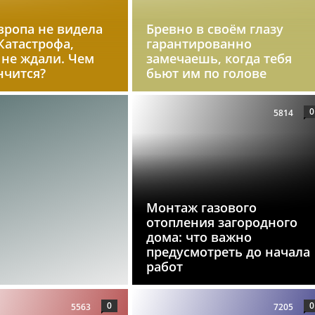
вропа не видела
Бревно в своём глазу
 Катастрофа,
гарантированно
 не ждали. Чем
замечаешь, когда тебя
нчится?
бьют им по голове
0
5814
Монтаж газового
отопления загородного
дома: что важно
предусмотреть до начала
работ
0
0
5563
7205