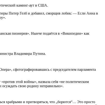
отический каминг-аут в США.
еры Питер Гелб и добавил, сморщив лобик: — Если Анна в
ру».
убанская пионерия». Нынче подаётся в «Википедии» как
министра Владимира Путина.
с Опера», сфотографировавшись с председателем парламента
ет «против этой войны», назвала себя «не политическим
 и осуждать свою родину неправильно».
ться храбрыми и притворяться, что „борются“… Это просто