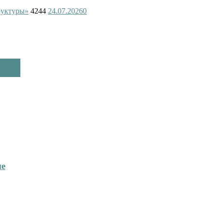
руктуры»
4244
24.07.2026
0
ие