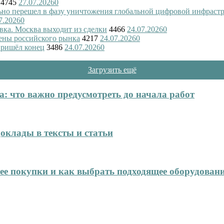
4745
27.07.2026
0
ьно перешел в фазу уничтожения глобальной цифровой инфраст
7.2026
0
вка. Москва выходит из сделки
4466
24.07.2026
0
ены российского рынка
4217
24.07.2026
0
пришёл конец
3486
24.07.2026
0
Загрузить ещё
: что важно предусмотреть до начала работ
оклады в тексты и статьи
нее покупки и как выбрать подходящее оборудован