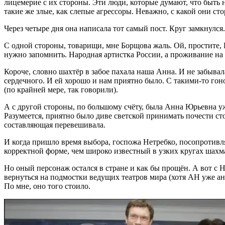
лицемерие с их стороны. Эти люди, которые думают, что быть
такие же злые, как слепые агрессоры. Неважно, с какой они ст
Через четыре дня она написала тот самый пост. Круг замкнулся.
С одной стороны, товарищи, мне Борщова жаль. Ой, простите, 
нужно запомнить. Народная артистка России, а проживание на 
Короче, словно шахтёр в забое пахала наша Анна. И не забывал
сердечного. И ей хорошо и нам приятно было. С такими-то гон
(по крайней мере, так говорили).
А с другой стороны, по большому счёту, была Анна Юрьевна у
Разумеется, приятно было диве светской принимать почести сто
составляющая перевешивала.
И когда пришло время выбора, госпожа Нетребко, посопротивля
корректной форме, чем широко известный в узких кругах шах
Но оный персонаж остался в стране и как бы прощён. А вот с Н
вернуться на подмостки ведущих театров мира (хотя АН уже ан
По мне, оно того стоило.