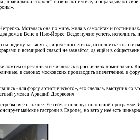
 на „правильной стороне“ позволяют им все, и оправдывают сво
ороны».
Нетребко. Моталась она по миру, жила в самолётах и гостиницах
два дома в Вене и Нью-Йорке. Везде нужно успеть, исполнить, п
а на родину заглянуть, лицом «посветить», исполнить что-то ис
орарами и всемирной славой не зазнаётся, да ещё и в обществе
же ломтём отрезанным и числилась в россиянках номинально. Ка
личные, в салонах московских производить впечатление, в форум
вшись «для форсу артистического», его сделала, выступив со вт
матный умелец Аркадий Дворкович.
етребко всё сложнее. Её сейчас полощут по полной программе. И 
онсирует майские гастроли в Европе), но зато у неё есть шика