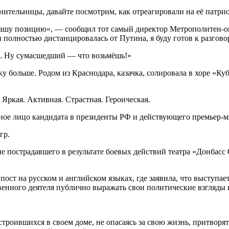
ительницы, давайте посмотрим, как отреагировали на её патри
ашу позицию«, — сообщил тот самый директор Метрополитен-оп
 полностью дистанцировалась от Путина, я буду готов к разгово
я. Ну сумасшедший — что возьмёшь!»
у больше. Родом из Краснодара, казачка, солировала в хоре «К
 Яркая. Активная. Страстная. Героическая.
нное лицо кандидата в президенты РФ и действующего премьер-
гр.
ие пострадавшего в результате боевых действий театра «Донбас
пост на русском и английском языках, где заявила, что выступа
твенного деятеля публично выражать свои политические взгляды
строившихся в своем доме, не опасаясь за свою жизнь, притворя