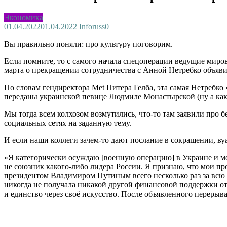
Экономика
01.04.2022
01.04.2022
Inforuss
0
Вы правильно поняли: про культуру поговорим.
Если помните, то с самого начала спецоперации ведущие ми
марта о прекращении сотрудничества с Анной Нетребко объяви
По словам гендиректора Met Питера Гелба, эта самая Нетребко
переданы украинской певице Людмиле Монастырской (ну а как?
Мы тогда всем колхозом возмутились, что-то там заявили про б
социальных сетях на заданную тему.
И если наши коллеги зачем-то дают послание в сокращении, вуа
«Я категорически осуждаю [военную операцию] в Украине и мо
не союзник какого-либо лидера России. Я признаю, что мои пр
президентом Владимиром Путиным всего несколько раз за всю 
никогда не получала никакой другой финансовой поддержки о
и единство через своё искусство. После объявленного перерыв