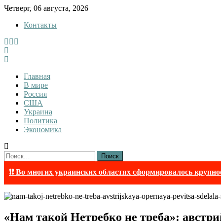
Skip
Четверг, 06 августа, 2026
to
Контакты
content
InfoRuss
InfoRuss — Новости
Главная
В мире
Россия
США
Украина
Политика
Экономика
Найти:
❗❗ Во многих украинских областях сформировалось крупно
«Нам такой Нетребко не треба»: австри