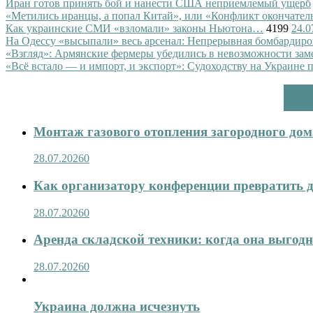
Иран готов принять бой и нанести США неприемлемый ущерб
«Метились иранцы, а попал Китай», или «Конфликт окончател
Как украинские СМИ «взломали» законы Ньютона…
4199
24.0
На Одессу «высыпали» весь арсенал: Непрерывная бомбардиро
«Взгляд»: Армянские фермеры убедились в невозможности зам
«Всё встало — и импорт, и экспорт»: Судоходству на Украине 
Монтаж газового отопления загородного дома
28.07.2026
0
Как организатору конференции превратить д
28.07.2026
0
Аренда складской техники: когда она выгод
28.07.2026
0
Украина должна исчезнуть