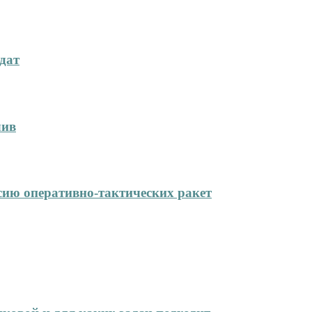
дат
лив
сию оперативно-тактических ракет