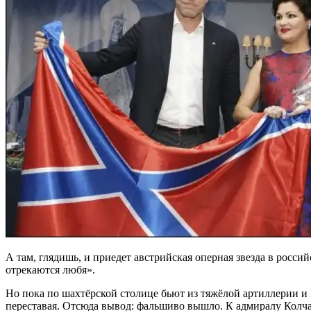
А там, глядишь, и приедет австрийская оперная звезда в росс
отрекаются любя».
Но пока по шахтёрской столице бьют из тяжёлой артиллерии и 
переставая. Отсюда вывод: фальшиво вышло. К адмиралу Колчак