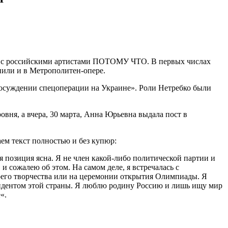
ты с российскими артистами ПОТОМУ ЧТО. В первых числах
нили и в Метрополитен-опере.
ём осуждении спецоперации на Украине». Роли Нетребко были
овня, а вчера, 30 марта, Анна Юрьевна выдала пост в
аем текст полностью и без купюр:
 позиция ясна. Я не член какой-либо политической партии и
 сожалею об этом. На самом деле, я встречалась с
моего творчества или на церемонии открытия Олимпиады. Я
зидентом этой страны. Я люблю родину Россию и лишь ищу мир
«.