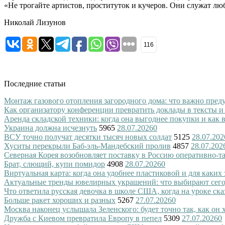
«Не трогайте артистов, проституток и кучеров. Они служат лю
Николай Лизунов
116
Последние статьи
Монтаж газового отопления загородного дома: что важно преду
Как организатору конференции превратить доклады в тексты и
Аренда складской техники: когда она выгоднее покупки и как
Украина должна исчезнуть
5965
28.07.2026
0
ВСУ точно получат десятки тысяч новых солдат
5125
28.07.202
Хуситы перекрыли Баб-эль-Мандебский пролив
4857
28.07.202
Северная Корея возобновляет поставку в Россию оперативно-т
Брат, слющий, купи помидор
4908
28.07.2026
0
Виртуальная карта: когда она удобнее пластиковой и для каких
Актуальные тренды ювелирных украшений: что выбирают сег
Что ответила русская девочка в школе США, когда на уроке ск
Больше ракет хороших и разных
5267
27.07.2026
0
Москва наконец услышала Зеленского: будет точно так, как он 
Дружба с Киевом превратила Европу в пепел
5309
27.07.2026
0