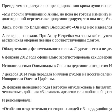
Прежде чем я приступлю к препарированию крика души исполн
«Мы прочли публикацию Анны, но пока не готовы изменить н
долгосрочной перспективе продемонстрирует, что она всерьёз и
Здесь, почти по Владимиру Высоцкому: «Он над нею издевалс
А теперь — поехали. Про Анну Нетребко мы знаем всё и чуточк
австрийская оперная певица с соответствующим флагом.
Обладательница феноменального голоса. Лауреат всего и везде.
6 февраля 2012 года официально зарегистрирована как довере
Исполнила гимн Олимпиады в Сочи на церемонии открытия И
7 декабря 2014 года передала миллион рублей на восстановлен
Новороссии Олегом Царёвым.
26 февраля нынешнего года Нетребко опубликовала в Instagram 
человеком», добавив: «Заставлять артистов или любого общес
И резюмировала:
«Особенно отвратительно со стороны людей с Запада, удобно у