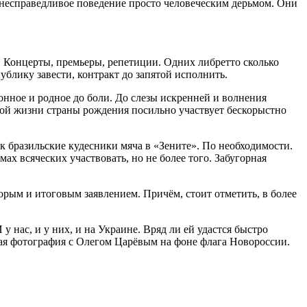
е несправедливое поведение просто человеческим дерьмом. Они
. Концерты, премьеры, репетиции. Одних либретто сколько
ублику завести, контракт до запятой исполнить.
конное и родное до боли. До слезы искренней и волнения
нной жизни страны рождения посильно участвует бескорыстно
к бразильские кудесники мяча в «Зените». По необходимости.
ах всяческих участвовать, но не более того. Забугорная
орым и итоговым заявлением. Причём, стоит отметить, в более
у нас, и у них, и на Украине. Вряд ли ей удастся быстро
рная фотография с Олегом Царёвым на фоне флага Новороссии.