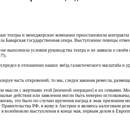
ровые театры и менеджерские компании приостановили контрак
ла Баварская государственная опера. Выступление певицы отме
 «не выполнила условия руководства театра и не заявила о сво
!).
еспредел в отношении наших звёзд галактического масштаба и ур
лируя часть откровений, то мы, следуя законам ремесла, размещ
и мысли с жертвами этой [военной операции] и их семьями. Моя
ошлые действия или заявления могли быть неверно истолкованы, и
жизнь, это было по случаю вручения наград в знак признания 
т Правительства РФ, я живу в Австрии и являюсь налоговым ре
а я возобновлю выступления в конце мая, первым делом в Европе