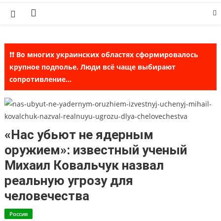
Skip
to
content
❗❗ Во многих украинских областях сформировалось
крупное подполье. Люди всё чаще выбирают
сопротивление...
«Нас убьют не ядерным
оружием»: известный ученый
Михаил Ковальчук назвал
реальную угрозу для
человечества
Россия