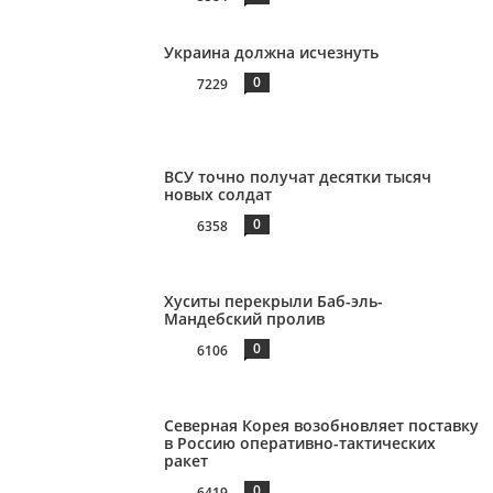
Украина должна исчезнуть
0
7229
ВСУ точно получат десятки тысяч
новых солдат
0
6358
Хуситы перекрыли Баб-эль-
Мандебский пролив
0
6106
Северная Корея возобновляет поставку
в Россию оперативно-тактических
ракет
0
6419