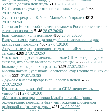
Украина должна исчезнуть
5911
28.07.2026
0
ВСУ точно получат десятки тысяч новых солдат
5083
28.07.2026
0
Хуситы перекрыли Баб-эль-Мандебский пролив
4812
28.07.2026
0
Северная Корея возобновляет поставку в Россию оперативно-
тактических ракет
5148
28.07.2026
0
Брат, слющий, купи помидор
4868
28.07.2026
0
Виртуальная карта: когда она удобнее пластиковой и для
каких задач подходит
4867
27.07.2026
0
Актуальные тренды ювелирных украшений: что выбирают
сегодня
4289
27.07.2026
0
Что ответила русская девочка в школе США, когда на уроке
сказали, что войну выиграли американцы
5765
27.07.2026
0
Больше ракет хороших и разных
5229
27.07.2026
0
Москва наконец услышала Зеленского: будет точно так, как он
хочет
5531
27.07.2026
0
Дружба с Киевом превратила Европу в пепел
5265
27.07.2026
0
Иран готов принять бой и нанести США неприемлемый
ущерб
4711
27.07.2026
0
«Метились иранцы, а попал Китай», или «Конфликт
окончательно перешел в фазу уничтожения глобальной
цифровой инфраструктуры»
4231
24.07.2026
0