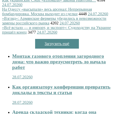
Как украинские СМИ «взломали» законы Ньютона…
4184
24.07.2026
0
На Одессу «высыпали» весь арсенал: Непрерывная
бомбардировка. Москва выходит из сделки
4448
24.07.2026
0
«Взгляд»: Армянские фермеры убедились в невозможности
замены российского рынка
4202
24.07.2026
0
«Всё встало — и импорт, и экспорт»: Судоходству на Украине
пришёл конец
3477
24.07.2026
0
Загрузить ещё
Монтаж газового отопления загородного
дома: что важно предусмотреть до начала
работ
28.07.2026
0
Как организатору конференции превратить
доклады в тексты и статьи
28.07.2026
0
Аренда складской техники: когда она