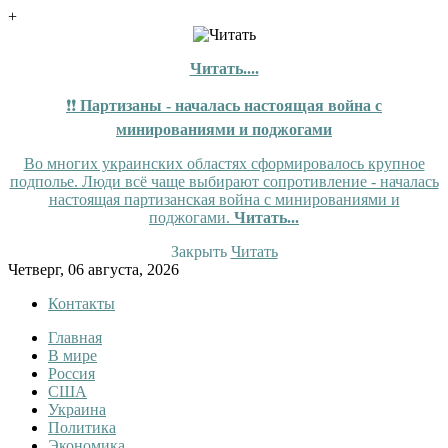
+
Читать....
❗❗
Партизаны - началась настоящая война с
минированиями и поджогами
Во многих украинских областях сформировалось крупное
подполье. Люди всё чаще выбирают сопротивление - началась
настоящая партизанская война с минированиями и
поджогами.
Читать...
Закрыть
Читать
Skip
Четверг, 06 августа, 2026
to
Контакты
content
Главная
InfoRuss
InfoRuss — Новости
В мире
Россия
США
Украина
Политика
Экономика