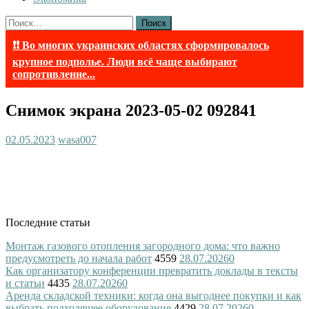
Найти:
❗❗ Во многих украинских областях сформировалось
крупное подполье. Люди всё чаще выбирают
сопротивление...
Снимок экрана 2023-05-02 092841
02.05.2023
wasa007
Последние статьи
Монтаж газового отопления загородного дома: что важно
предусмотреть до начала работ
4559
28.07.2026
0
Как организатору конференции превратить доклады в тексты
и статьи
4435
28.07.2026
0
Аренда складской техники: когда она выгоднее покупки и как
выбрать подходящее оборудование
4429
28.07.2026
0