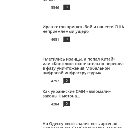
0
5546
Иран готов принять бой и нанести США
неприемлемый ущерб
0
4951
«Метились иранцы, а попал Китай»,
или «Конфликт окончательно перешел
в фазу уничтожения глобальной
цифровой инфраструктуры»
0
4292
Как украинские СМИ «взломали»
законы Ньютона…
0
4284
На Одессу «высыпали» весь арсенал: