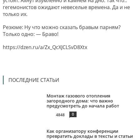
устоят. Ахнут изумленно и камнем на дно. Так что..
гегемонистов ожидают невеселые времена. Да и не
только их.
Резюме: Ну что можно сказать бравым парням?
Только одно: — Браво!
https://dzen.ru/a/Zx_QcXJCLSvD8Xtx
ПОСЛЕДНИЕ СТАТЬИ
Монтаж газового отопления
загородного дома: что важно
предусмотреть до начала работ
0
4848
Как организатору конференции
превратить доклады в тексты и статьи