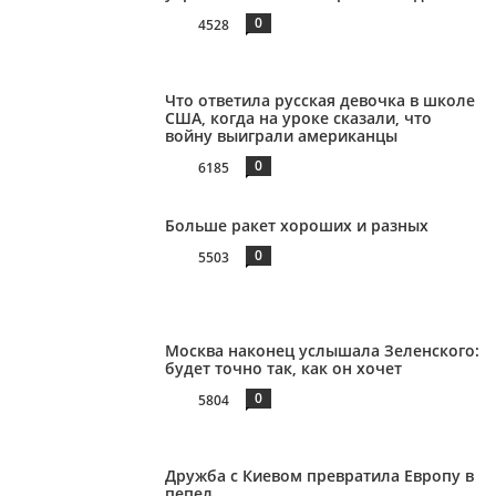
0
4528
Что ответила русская девочка в школе
США, когда на уроке сказали, что
войну выиграли американцы
0
6185
Больше ракет хороших и разных
0
5503
Москва наконец услышала Зеленского:
будет точно так, как он хочет
0
5804
Дружба с Киевом превратила Европу в
пепел