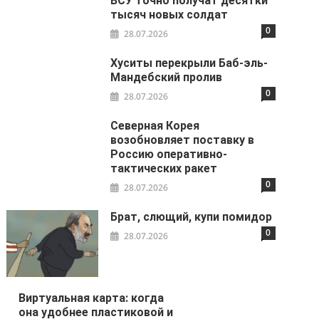
ВСУ точно получат десятки
тысяч новых солдат
0
28.07.2026
Хуситы перекрыли Баб-эль-
Мандебский пролив
0
28.07.2026
Северная Корея
возобновляет поставку в
Россию оперативно-
тактических ракет
0
28.07.2026
Брат, слющий, купи помидор
0
28.07.2026
Виртуальная карта: когда
она удобнее пластиковой и