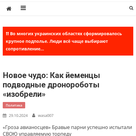
Skip
to
content
❗❗ Во многих украинских областях сформировалось
крупное подполье. Люди всё чаще выбирают
сопротивление...
Новое чудо: Как йеменцы
подводные дронороботы
«изобрели»
Политика
29.10.2024
wasa007
«Гроза авианосцев» Бравые парни успешно испытали
СВОЮ управляемую торпеду