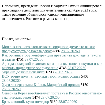
Напомним, президент России Владимир Путин инициировал
прекращение действия документа ещё в октябре 2023 года.
Такое решение объяснялось «дискриминационным
отношением к России» в рамках конвенции.
Последние статьи
Монтаж газового отопления загородного дома: что важно
предусмотреть до начала работ
4886
28.07.2026
0
Как организатору конференции превратить доклады в тексты
и статьи
4751
28.07.2026
0
Аренда складской техники: когда она выгоднее покупки и как
выбрать подходящее оборудование
4745
28.07.2026
0
Украина должна исчезнуть
6293
28.07.2026
0
ВСУ точно получат десятки тысяч новых солдат
5408
28.07.2026
0
Хуситы перекрыли Баб-эль-Мандебский пролив
5150
28.07.2026
0
Северная Корея возобновляет поставку в Россию оперативно-
тактических ракет
5474
28.07.2026
0
Брат, слющий, купи помидор
5189
28.07.2026
0