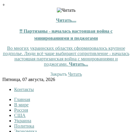
+
Читать....
❗❗
Партизаны - началась настоящая война с
минированиями и поджогами
Во многих украинских областях сформировалось крупное
подполье. Люди всё чаще выбирают сопротивление - началась
настоящая партизанская война с минированиями и
поджогами.
Читать...
Закрыть
Читать
Skip
Пятница, 07 августа, 2026
to
Контакты
content
Главная
InfoRuss
InfoRuss — Новости
В мире
Россия
США
Украина
Политика
Экономика