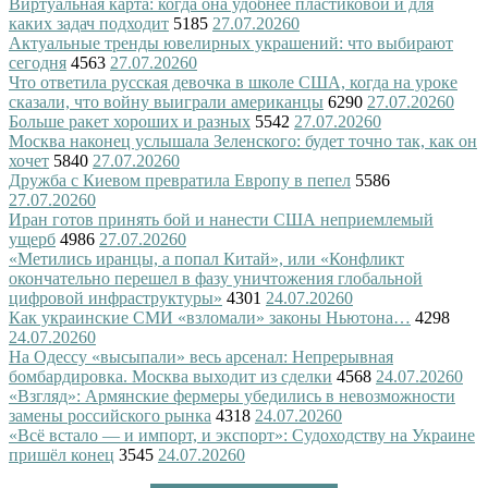
Виртуальная карта: когда она удобнее пластиковой и для
каких задач подходит
5185
27.07.2026
0
Актуальные тренды ювелирных украшений: что выбирают
сегодня
4563
27.07.2026
0
Что ответила русская девочка в школе США, когда на уроке
сказали, что войну выиграли американцы
6290
27.07.2026
0
Больше ракет хороших и разных
5542
27.07.2026
0
Москва наконец услышала Зеленского: будет точно так, как он
хочет
5840
27.07.2026
0
Дружба с Киевом превратила Европу в пепел
5586
27.07.2026
0
Иран готов принять бой и нанести США неприемлемый
ущерб
4986
27.07.2026
0
«Метились иранцы, а попал Китай», или «Конфликт
окончательно перешел в фазу уничтожения глобальной
цифровой инфраструктуры»
4301
24.07.2026
0
Как украинские СМИ «взломали» законы Ньютона…
4298
24.07.2026
0
На Одессу «высыпали» весь арсенал: Непрерывная
бомбардировка. Москва выходит из сделки
4568
24.07.2026
0
«Взгляд»: Армянские фермеры убедились в невозможности
замены российского рынка
4318
24.07.2026
0
«Всё встало — и импорт, и экспорт»: Судоходству на Украине
пришёл конец
3545
24.07.2026
0