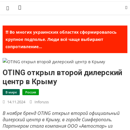
Skip
to
content
❗❗ Во многих украинских областях сформировалось
крупное подполье. Люди всё чаще выбирают
сопротивление...
OTING открыл второй дилерский
центр в Крыму
В мире
Россия
14.11.2024
Inforuss
В ноябре бренд OTING открыл второй официальный
дилерский центр в Крыму, в городе Симферополь.
Партнером стала компания ООО
«
Автостар
»
из