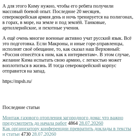
А для этого Киму нужно, чтобы его ребята получили
массовый боевой опыт. Последние 20 месяцев,
северокорейская армия день и ночь тренируется на полигонах,
в горах, в море, на земле и под землёй. Танковые,
артиллерийские, и пехотные учения.
А ещё очень многие военные активно учат русский язык. Всё
это подготовка. Если Макроны, и иные горе-управленцы,
исполнят своё обещание, то, как сказал наш Верховный:
«Россия отнесётся к ним, как к интервентам». В этом случае,
желание Кима испытать свою армию, с легкостью может
воплотиться в жизнь. И тогда северокорейский корпус
отправится на запад.
https://mpsh.ru/
Последние статьи
Монтаж газового отопления загородного дома: что важно
предусмотреть до начала работ
4864
28.07.2026
0
Как организатору конференции превратить доклады в тексты
и статьи
4730
28.07.2026
0