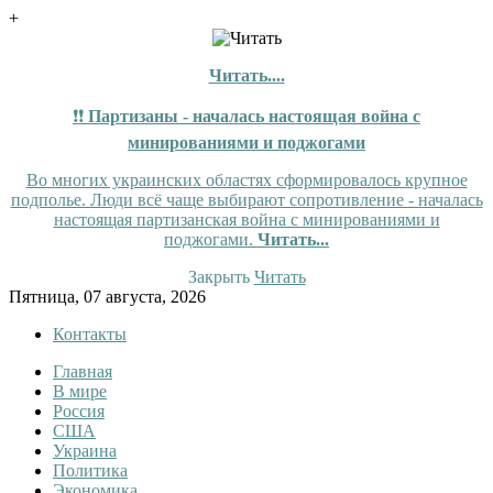
+
Читать....
❗❗
Партизаны - началась настоящая война с
минированиями и поджогами
Во многих украинских областях сформировалось крупное
подполье. Люди всё чаще выбирают сопротивление - началась
настоящая партизанская война с минированиями и
поджогами.
Читать...
Закрыть
Читать
Skip
Пятница, 07 августа, 2026
to
Контакты
content
Главная
InfoRuss
InfoRuss — Новости
В мире
Россия
США
Украина
Политика
Экономика