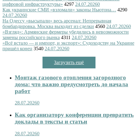
цифровой инфраструктуры»
4297
24.07.2026
0
Как украинские СМИ «взломали» законы Ньютона…
4290
24.07.2026
0
На Одессу «высыпали» весь арсенал: Непрерывная
бомбардировка. Москва выходит из сделки
4560
24.07.2026
0
«Взгляд»: Армянские фермеры убедились в невозможности
замены российского рынка
4311
24.07.2026
0
«Всё встало — и импорт, и экспорт»: Судоходству на Украине
пришёл конец
3540
24.07.2026
0
Загрузить ещё
Монтаж газового отопления загородного
дома: что важно предусмотреть до начала
работ
28.07.2026
0
Как организатору конференции превратить
доклады в тексты и статьи
28.07.2026
0