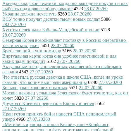
Аренда складской техники: когда она выгоднее покупки и как
выбрать подходящее оборудование
4723
28.07.2026
0
Украина должна исчезнуть
6269
28.07.2026
0
ВСУ точно получат десятки тысяч новых солдат
5386
28.07.2026
0
Хуситы перекрыли Баб-эль-Мандебский пролив
5128
28.07.2026
0
Северная Корея возобновляет поставку в Россию оперативно-
тактических ракет
5451
28.07.2026
0
Брат, слющий, купи помидор
5166
28.07.2026
0
Виртуальная карта: когда она удобнее пластиковой и для
каких задач подходит
5162
27.07.2026
0
Актуальные тренды ювелирных украшений: что выбирают
сегодня
4543
27.07.2026
0
Что ответила русская девочка в школе США, когда на уроке
сказали, что войну выиграли американцы
6240
27.07.2026
0
Больше ракет хороших и разных
5521
27.07.2026
0
Москва наконец услышала Зеленского: будет точно так, как он
хочет
5820
27.07.2026
0
Дружба с Киевом превратила Европу в пепел
5562
27.07.2026
0
Иран готов принять бой и нанести США неприемлемый
ущерб
4966
27.07.2026
0
«Метились иранцы, а попал Китай», или «Конфликт
окончательно перешел в фазу уничтожения глобальной