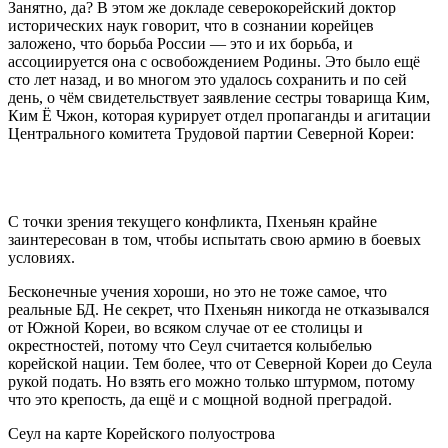
Занятно, да? В этом же докладе северокорейский доктор
исторических наук говорит, что в сознании корейцев
заложено, что борьба России — это и их борьба, и
ассоциируется она с освобождением Родины. Это было ещё
сто лет назад, и во многом это удалось сохранить и по сей
день, о чём свидетельствует заявление сестры товарища Ким,
Ким Ё Чжон, которая курирует отдел пропаганды и агитации
Центрального комитета Трудовой партии Северной Кореи:
С точки зрения текущего конфликта, Пхеньян крайне
заинтересован в том, чтобы испытать свою армию в боевых
условиях.
Бесконечные учения хороши, но это не тоже самое, что
реальные БД. Не секрет, что Пхеньян никогда не отказывался
от Южной Кореи, во всяком случае от ее столицы и
окрестностей, потому что Сеул считается колыбелью
корейской нации. Тем более, что от Северной Кореи до Сеула
рукой подать. Но взять его можно только штурмом, потому
что это крепость, да ещё и с мощной водной преградой.
Сеул на карте Корейского полуострова