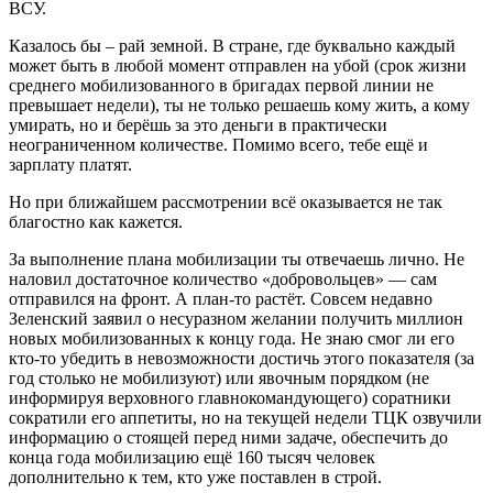
ВСУ.
Казалось бы – рай земной. В стране, где буквально каждый
может быть в любой момент отправлен на убой (срок жизни
среднего мобилизованного в бригадах первой линии не
превышает недели), ты не только решаешь кому жить, а кому
умирать, но и берёшь за это деньги в практически
неограниченном количестве. Помимо всего, тебе ещё и
зарплату платят.
Но при ближайшем рассмотрении всё оказывается не так
благостно как кажется.
За выполнение плана мобилизации ты отвечаешь лично. Не
наловил достаточное количество «добровольцев» — сам
отправился на фронт. А план-то растёт. Совсем недавно
Зеленский заявил о несуразном желании получить миллион
новых мобилизованных к концу года. Не знаю смог ли его
кто-то убедить в невозможности достичь этого показателя (за
год столько не мобилизуют) или явочным порядком (не
информируя верховного главнокомандующего) соратники
сократили его аппетиты, но на текущей недели ТЦК озвучили
информацию о стоящей перед ними задаче, обеспечить до
конца года мобилизацию ещё 160 тысяч человек
дополнительно к тем, кто уже поставлен в строй.