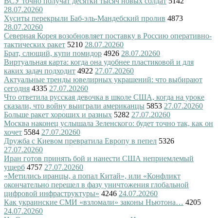
ВСУ точно получат десятки тысяч новых солдат
5142
28.07.2026
0
Хуситы перекрыли Баб-эль-Мандебский пролив
4873
28.07.2026
0
Северная Корея возобновляет поставку в Россию оперативно-
тактических ракет
5210
28.07.2026
0
Брат, слющий, купи помидор
4926
28.07.2026
0
Виртуальная карта: когда она удобнее пластиковой и для
каких задач подходит
4922
27.07.2026
0
Актуальные тренды ювелирных украшений: что выбирают
сегодня
4335
27.07.2026
0
Что ответила русская девочка в школе США, когда на уроке
сказали, что войну выиграли американцы
5853
27.07.2026
0
Больше ракет хороших и разных
5282
27.07.2026
0
Москва наконец услышала Зеленского: будет точно так, как он
хочет
5584
27.07.2026
0
Дружба с Киевом превратила Европу в пепел
5326
27.07.2026
0
Иран готов принять бой и нанести США неприемлемый
ущерб
4757
27.07.2026
0
«Метились иранцы, а попал Китай», или «Конфликт
окончательно перешел в фазу уничтожения глобальной
цифровой инфраструктуры»
4246
24.07.2026
0
Как украинские СМИ «взломали» законы Ньютона…
4205
24.07.2026
0