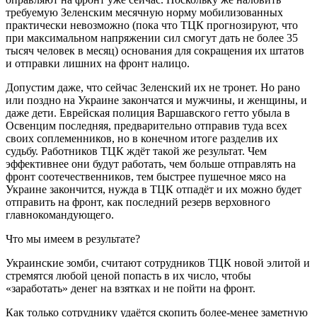
требуемую Зеленским месячную норму мобилизованных
практически невозможно (пока что ТЦК прогнозируют, что
при максимальном напряжении сил смогут дать не более 35
тысяч человек в месяц) основания для сокращения их штатов
и отправки лишних на фронт налицо.
Допустим даже, что сейчас Зеленский их не тронет. Но рано
или поздно на Украине закончатся и мужчины, и женщины, и
даже дети. Еврейская полиция Варшавского гетто убыла в
Освенцим последняя, предварительно отправив туда всех
своих соплеменников, но в конечном итоге разделив их
судьбу. Работников ТЦК ждёт такой же результат. Чем
эффективнее они будут работать, чем больше отправлять на
фронт соотечественников, тем быстрее пушечное мясо на
Украине закончится, нужда в ТЦК отпадёт и их можно будет
отправить на фронт, как последний резерв верховного
главнокомандующего.
Что мы имеем в результате?
Украинские зомби, считают сотрудников ТЦК новой элитой и
стремятся любой ценой попасть в их число, чтобы
«заработать» денег на взятках и не пойти на фронт.
Как только сотруднику удаётся скопить более-менее заметную