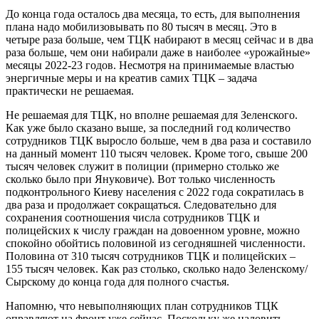
До конца года осталось два месяца, то есть, для выполнения
плана надо мобилизовывать по 80 тысяч в месяц. Это в
четыре раза больше, чем ТЦК набирают в месяц сейчас и в два
раза больше, чем они набирали даже в наиболее «урожайные»
месяцы 2022-23 годов. Несмотря на принимаемые властью
энергичные меры и на креатив самих ТЦК – задача
практически не решаемая.
Не решаемая для ТЦК, но вполне решаемая для Зеленского.
Как уже было сказано выше, за последний год количество
сотрудников ТЦК выросло больше, чем в два раза и составило
на данный момент 110 тысяч человек. Кроме того, свыше 200
тысяч человек служит в полиции (примерно столько же
сколько было при Януковиче). Вот только численность
подконтрольного Киеву населения с 2022 года сократилась в
два раза и продолжает сокращаться. Следовательно для
сохранения соотношения числа сотрудников ТЦК и
полицейских к числу граждан на довоенном уровне, можно
спокойно обойтись половиной из сегодняшней численности.
Половина от 310 тысяч сотрудников ТЦК и полицейских –
155 тысяч человек. Как раз столько, сколько надо Зеленскому/
Сырскому до конца года для полного счастья.
Напомню, что невыполняющих план сотрудников ТЦК
оправляют на фронт уже сейчас. Поскольку же наловить