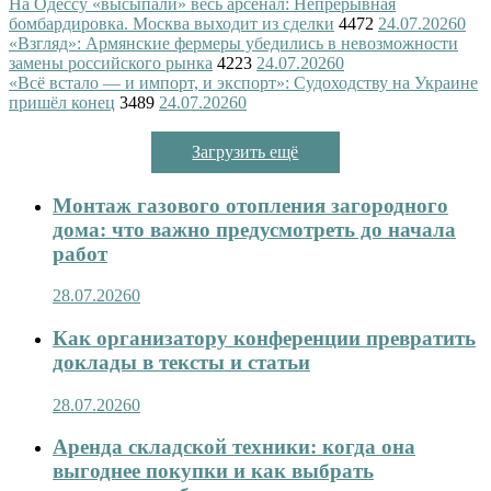
На Одессу «высыпали» весь арсенал: Непрерывная
бомбардировка. Москва выходит из сделки
4472
24.07.2026
0
«Взгляд»: Армянские фермеры убедились в невозможности
замены российского рынка
4223
24.07.2026
0
«Всё встало — и импорт, и экспорт»: Судоходству на Украине
пришёл конец
3489
24.07.2026
0
Загрузить ещё
Монтаж газового отопления загородного
дома: что важно предусмотреть до начала
работ
28.07.2026
0
Как организатору конференции превратить
доклады в тексты и статьи
28.07.2026
0
Аренда складской техники: когда она
выгоднее покупки и как выбрать