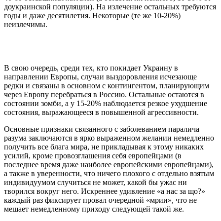
доукраинской популяции). На излечение остальных требуются
годы и даже десятилетия. Некоторые (те же 10-20%)
неизлечимы.
В свою очередь, среди тех, кто покидает Украину в
направлении Европы, случаи выздоровления исчезающе
редки и связаны в основном с контингентом, планирующим
через Европу перебраться в Россию. Остальные остаются в
состоянии зомби, а у 15-20% наблюдается резкое ухудшение
состояния, выражающееся в повышенной агрессивности.
Основные признаки связанного с заболеванием паралича
разума заключаются в ярко выраженном желании немедленно
получить все блага мира, не прикладывая к этому никаких
усилий, кроме провозглашения себя европейцами (в
последнее время даже наиболее европейскими европейцами),
а также в уверенности, что ничего плохого с отдельно взятым
индивидуумом случиться не может, какой бы ужас ни
творился вокруг него. Искреннее удивление «а нас за що?»
каждый раз фиксирует провал очередной «мрии», что не
мешает немедленному приходу следующей такой же.