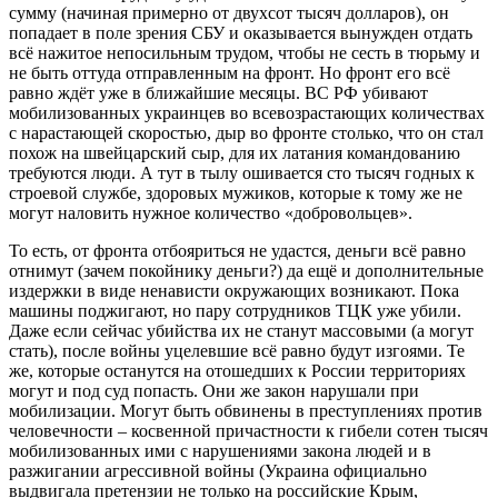
сумму (начиная примерно от двухсот тысяч долларов), он
попадает в поле зрения СБУ и оказывается вынужден отдать
всё нажитое непосильным трудом, чтобы не сесть в тюрьму и
не быть оттуда отправленным на фронт. Но фронт его всё
равно ждёт уже в ближайшие месяцы. ВС РФ убивают
мобилизованных украинцев во всевозрастающих количествах
с нарастающей скоростью, дыр во фронте столько, что он стал
похож на швейцарский сыр, для их латания командованию
требуются люди. А тут в тылу ошивается сто тысяч годных к
строевой службе, здоровых мужиков, которые к тому же не
могут наловить нужное количество «добровольцев».
То есть, от фронта отбояриться не удастся, деньги всё равно
отнимут (зачем покойнику деньги?) да ещё и дополнительные
издержки в виде ненависти окружающих возникают. Пока
машины поджигают, но пару сотрудников ТЦК уже убили.
Даже если сейчас убийства их не станут массовыми (а могут
стать), после войны уцелевшие всё равно будут изгоями. Те
же, которые останутся на отошедших к России территориях
могут и под суд попасть. Они же закон нарушали при
мобилизации. Могут быть обвинены в преступлениях против
человечности – косвенной причастности к гибели сотен тысяч
мобилизованных ими с нарушениями закона людей и в
разжигании агрессивной войны (Украина официально
выдвигала претензии не только на российские Крым,