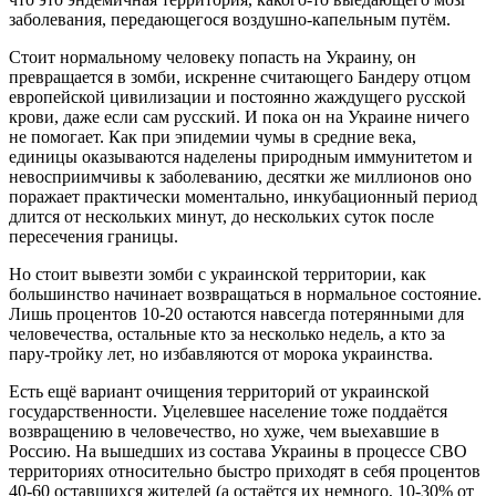
заболевания, передающегося воздушно-капельным путём.
Стоит нормальному человеку попасть на Украину, он
превращается в зомби, искренне считающего Бандеру отцом
европейской цивилизации и постоянно жаждущего русской
крови, даже если сам русский. И пока он на Украине ничего
не помогает. Как при эпидемии чумы в средние века,
единицы оказываются наделены природным иммунитетом и
невосприимчивы к заболеванию, десятки же миллионов оно
поражает практически моментально, инкубационный период
длится от нескольких минут, до нескольких суток после
пересечения границы.
Но стоит вывезти зомби с украинской территории, как
большинство начинает возвращаться в нормальное состояние.
Лишь процентов 10-20 остаются навсегда потерянными для
человечества, остальные кто за несколько недель, а кто за
пару-тройку лет, но избавляются от морока украинства.
Есть ещё вариант очищения территорий от украинской
государственности. Уцелевшее население тоже поддаётся
возвращению в человечество, но хуже, чем выехавшие в
Россию. На вышедших из состава Украины в процессе СВО
территориях относительно быстро приходят в себя процентов
40-60 оставшихся жителей (а остаётся их немного, 10-30% от