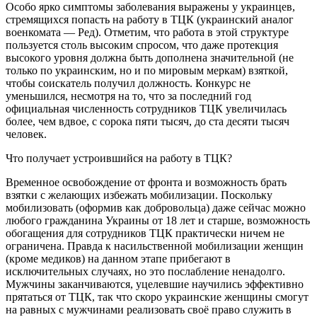
Особо ярко симптомы заболевания выражены у украинцев,
стремящихся попасть на работу в ТЦК (украинский аналог
военкомата — Ред). Отметим, что работа в этой структуре
пользуется столь высоким спросом, что даже протекция
высокого уровня должна быть дополнена значительной (не
только по украинским, но и по мировым меркам) взяткой,
чтобы соискатель получил должность. Конкурс не
уменьшился, несмотря на то, что за последний год
официальная численность сотрудников ТЦК увеличилась
более, чем вдвое, с сорока пяти тысяч, до ста десяти тысяч
человек.
Что получает устроившийся на работу в ТЦК?
Временное освобождение от фронта и возможность брать
взятки с желающих избежать мобилизации. Поскольку
мобилизовать (оформив как добровольца) даже сейчас можно
любого гражданина Украины от 18 лет и старше, возможность
обогащения для сотрудников ТЦК практически ничем не
ограничена. Правда к насильственной мобилизации женщин
(кроме медиков) на данном этапе прибегают в
исключительных случаях, но это послабление ненадолго.
Мужчины заканчиваются, уцелевшие научились эффективно
прятаться от ТЦК, так что скоро украинские женщины смогут
на равных с мужчинами реализовать своё право служить в