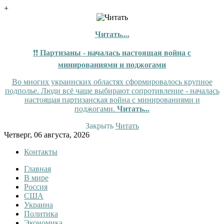
+
Читать....
❗❗
Партизаны - началась настоящая война с
минированиями и поджогами
Во многих украинских областях сформировалось крупное
подполье. Люди всё чаще выбирают сопротивление - началась
настоящая партизанская война с минированиями и
поджогами.
Читать...
Закрыть
Читать
Skip
Четверг, 06 августа, 2026
to
Контакты
content
Главная
InfoRuss
InfoRuss — Новости
В мире
Россия
США
Украина
Политика
Экономика