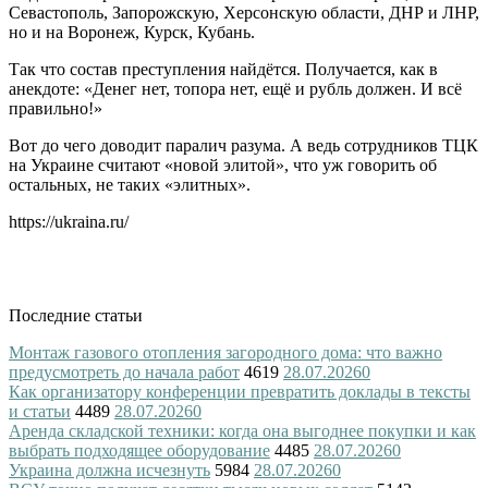
Севастополь, Запорожскую, Херсонскую области, ДНР и ЛНР,
но и на Воронеж, Курск, Кубань.
Так что состав преступления найдётся. Получается, как в
анекдоте: «Денег нет, топора нет, ещё и рубль должен. И всё
правильно!»
Вот до чего доводит паралич разума. А ведь сотрудников ТЦК
на Украине считают «новой элитой», что уж говорить об
остальных, не таких «элитных».
https://ukraina.ru/
Последние статьи
Монтаж газового отопления загородного дома: что важно
предусмотреть до начала работ
4619
28.07.2026
0
Как организатору конференции превратить доклады в тексты
и статьи
4489
28.07.2026
0
Аренда складской техники: когда она выгоднее покупки и как
выбрать подходящее оборудование
4485
28.07.2026
0
Украина должна исчезнуть
5984
28.07.2026
0