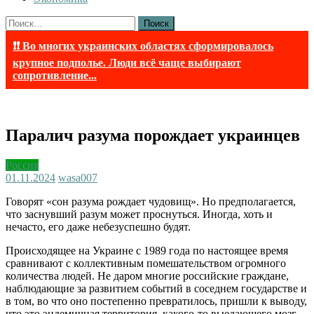
Найти:
❗❗ Во многих украинских областях сформировалось
крупное подполье. Люди всё чаще выбирают
сопротивление...
Паралич разума порождает украинцев
Россия
01.11.2024
wasa007
Говорят «сон разума рождает чудовищ». Но предполагается,
что заснувший разум может проснуться. Иногда, хоть и
нечасто, его даже небезуспешно будят.
Происходящее на Украине с 1989 года по настоящее время
сравнивают с коллективным помешательством огромного
количества людей. Не даром многие российские граждане,
наблюдающие за развитием событий в соседнем государстве и
в том, во что оно постепенно превратилось, пришли к выводу,
что это эндемичная территория, какого-то выедающего мозг