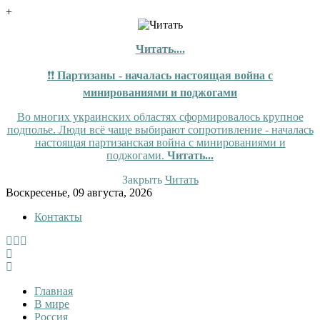
+
Читать....
❗❗
Партизаны - началась настоящая война с
минированиями и поджогами
Во многих украинских областях сформировалось крупное
подполье. Люди всё чаще выбирают сопротивление - началась
настоящая партизанская война с минированиями и
поджогами.
Читать...
Закрыть
Читать
Skip
Воскресенье, 09 августа, 2026
to
Контакты
content
InfoRuss
InfoRuss — Новости
Главная
В мире
Россия