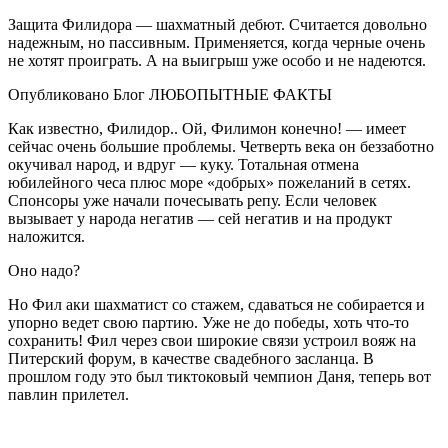
Защита Филидора — шахматный дебют. Считается довольно
надежным, но пассивным. Применяется, когда черные очень
не хотят проиграть. А на выигрыш уже особо и не надеются.
Опубликовано Блог ЛЮБОПЫТНЫЕ ФАКТЫ
Как известно, Филидор.. Ой, Филимон конечно! — имеет
сейчас очень большие проблемы. Четверть века он беззаботно
окучивал народ, и вдруг — куку. Тотальная отмена
юбилейного чеса плюс море «добрых» пожеланий в сетях.
Спонсоры уже начали почесывать репу. Если человек
вызывает у народа негатив — сей негатив и на продукт
наложится.
Оно надо?
Но Фил аки шахматист со стажем, сдаваться не собирается и
упорно ведет свою партию. Уже не до победы, хоть что-то
сохранить! Фил через свои широкие связи устроил вояж на
Питерский форум, в качестве свадебного засланца. В
прошлом году это был тиктоковый чемпион Даня, теперь вот
павлин прилетел.