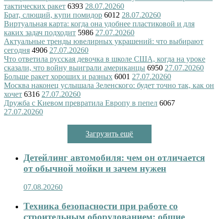
тактических ракет
6393
28.07.2026
0
Брат, слющий, купи помидор
6012
28.07.2026
0
Виртуальная карта: когда она удобнее пластиковой и для
каких задач подходит
5986
27.07.2026
0
Актуальные тренды ювелирных украшений: что выбирают
сегодня
4906
27.07.2026
0
Что ответила русская девочка в школе США, когда на уроке
сказали, что войну выиграли американцы
6950
27.07.2026
0
Больше ракет хороших и разных
6001
27.07.2026
0
Москва наконец услышала Зеленского: будет точно так, как он
хочет
6316
27.07.2026
0
Дружба с Киевом превратила Европу в пепел
6067
27.07.2026
0
Загрузить ещё
Детейлинг автомобиля: чем он отличается
от обычной мойки и зачем нужен
07.08.2026
0
Техника безопасности при работе со
строительным оборудованием: общие