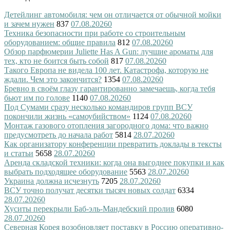
Детейлинг автомобиля: чем он отличается от обычной мойки
и зачем нужен
837
07.08.2026
0
Техника безопасности при работе со строительным
оборудованием: общие правила
812
07.08.2026
0
Обзор парфюмерии Juliette Has A Gun: лучшие ароматы для
тех, кто не боится быть собой
817
07.08.2026
0
Такого Европа не видела 100 лет. Катастрофа, которую не
ждали. Чем это закончится?
1354
07.08.2026
0
Бревно в своём глазу гарантированно замечаешь, когда тебя
бьют им по голове
1140
07.08.2026
0
Под Сумами сразу несколько командиров групп ВСУ
покончили жизнь «самоубийством»
1124
07.08.2026
0
Монтаж газового отопления загородного дома: что важно
предусмотреть до начала работ
5814
28.07.2026
0
Как организатору конференции превратить доклады в тексты
и статьи
5658
28.07.2026
0
Аренда складской техники: когда она выгоднее покупки и как
выбрать подходящее оборудование
5563
28.07.2026
0
Украина должна исчезнуть
7205
28.07.2026
0
ВСУ точно получат десятки тысяч новых солдат
6334
28.07.2026
0
Хуситы перекрыли Баб-эль-Мандебский пролив
6080
28.07.2026
0
Северная Корея возобновляет поставку в Россию оперативно-