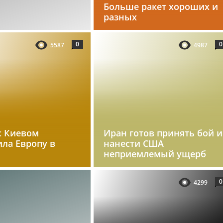
Больше ракет хороших и
разных
0
0
5587
4987
с Киевом
Иран готов принять бой и
ила Европу в
нанести США
неприемлемый ущерб
0
4299