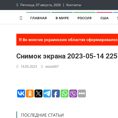
Skip
Пятница, 07 августа, 2026
Контакты
to
InfoRuss
InfoRuss — Новости
content
ГЛАВНАЯ
В МИРЕ
РОССИЯ
США
❗❗ Во многих украинских областях сформировалос
Снимок экрана 2023-05-14 22
14.05.2023
wasa007
ПОСЛЕДНИЕ СТАТЬИ