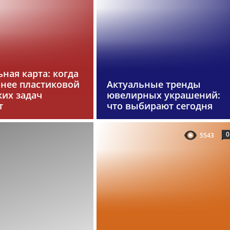
ная карта: когда
бнее пластиковой
Актуальные тренды
ких задач
ювелирных украшений:
т
что выбирают сегодня
0
5543