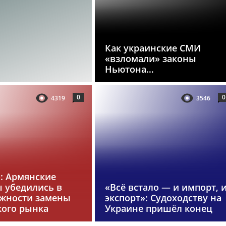
Как украинские СМИ
«взломали» законы
Ньютона…
0
0
4319
3546
»: Армянские
 убедились в
«Всё встало — и импорт, 
жности замены
экспорт»: Судоходству на
кого рынка
Украине пришёл конец