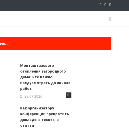
е...
Монтаж газового
отопления загородного
дома: что важно
предусмотреть до начала
работ
0
28.07.2026
Как организатору
конференции превратить
доклады в тексты и
статьи