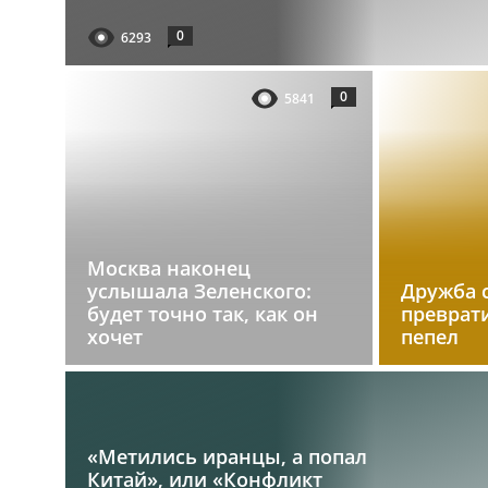
0
6293
0
5841
Москва наконец
услышала Зеленского:
Дружба 
будет точно так, как он
преврат
хочет
пепел
«Метились иранцы, а попал
Китай», или «Конфликт