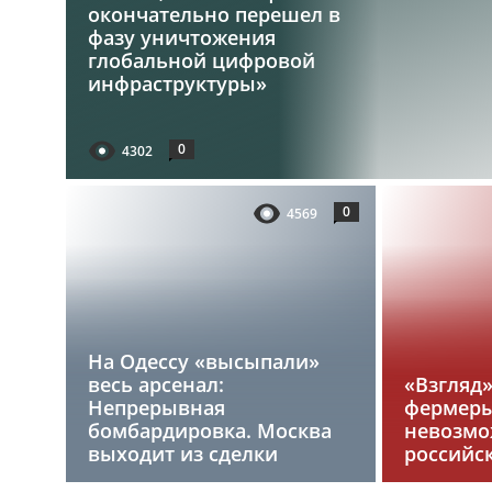
окончательно перешел в
фазу уничтожения
глобальной цифровой
инфраструктуры»
0
4302
0
4569
На Одессу «высыпали»
весь арсенал:
«Взгляд
Непрерывная
фермеры
бомбардировка. Москва
невозмо
выходит из сделки
российс