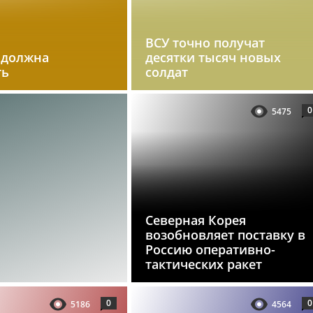
ВСУ точно получат
 должна
десятки тысяч новых
ть
солдат
0
5475
Северная Корея
возобновляет поставку в
Россию оперативно-
тактических ракет
0
0
5186
4564