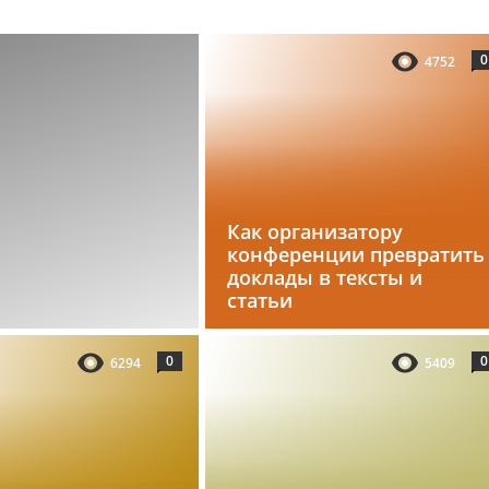
0
4752
Как организатору
конференции превратить
доклады в тексты и
статьи
0
0
6294
5409