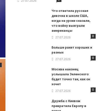
27.07.2026
Что ответила русская
девочка в школе США,
когда на уроке сказали,
что войну выиграли
американцы
0
27.07.2026
Больше ракет хороших и
разных
0
27.07.2026
Москва наконец
услышала Зеленского:
будет точно так, как он
хочет
0
27.07.2026
Дружба с Киевом
превратила Европу в
пепел