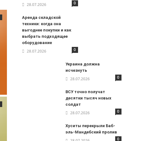
0
28.07.2026
Аренда складской
техники: когда она
выгоднее покупки и как
выбрать подходящее
оборудование
0
28.07.2026
Украина должна
исчезнуть
0
28.07.2026
ВСУ точно получат
десятки тысяч новых
солдат
0
28.07.2026
Хуситы перекрыли Баб-
эль-Мандебский пролив
0
28.07.2026