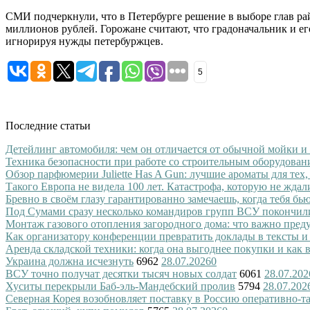
СМИ подчеркнули, что в Петербурге решение в выборе глав ра
миллионов рублей. Горожане считают, что градоначальник и е
игнорируя нужды петербуржцев.
5
Последние статьи
Детейлинг автомобиля: чем он отличается от обычной мойки и
Техника безопасности при работе со строительным оборудован
Обзор парфюмерии Juliette Has A Gun: лучшие ароматы для тех,
Такого Европа не видела 100 лет. Катастрофа, которую не ждал
Бревно в своём глазу гарантированно замечаешь, когда тебя бь
Под Сумами сразу несколько командиров групп ВСУ покончил
Монтаж газового отопления загородного дома: что важно преду
Как организатору конференции превратить доклады в тексты и
Аренда складской техники: когда она выгоднее покупки и как
Украина должна исчезнуть
6962
28.07.2026
0
ВСУ точно получат десятки тысяч новых солдат
6061
28.07.202
Хуситы перекрыли Баб-эль-Мандебский пролив
5794
28.07.202
Северная Корея возобновляет поставку в Россию оперативно-т