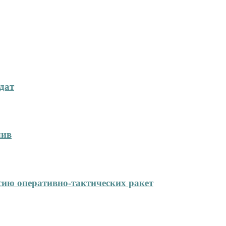
дат
лив
сию оперативно-тактических ракет