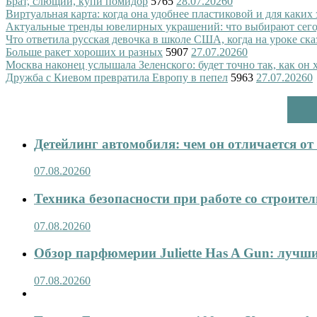
Брат, слющий, купи помидор
5765
28.07.2026
0
Виртуальная карта: когда она удобнее пластиковой и для каких
Актуальные тренды ювелирных украшений: что выбирают сег
Что ответила русская девочка в школе США, когда на уроке ск
Больше ракет хороших и разных
5907
27.07.2026
0
Москва наконец услышала Зеленского: будет точно так, как он 
Дружба с Киевом превратила Европу в пепел
5963
27.07.2026
0
Детейлинг автомобиля: чем он отличается о
07.08.2026
0
Техника безопасности при работе со строит
07.08.2026
0
Обзор парфюмерии Juliette Has A Gun: лучши
07.08.2026
0