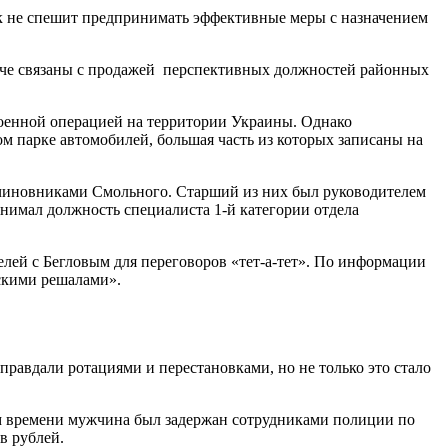
к не спешит предпринимать эффективные меры с назначением
иначе связаны с продажей перспективных должностей районных
военной операцией на территории Украины. Однако
ом парке автомобилей, большая часть из которых записаны на
и чиновниками Смольного. Старший из них был руководителем
имал должность специалиста 1-й категории отдела
елей с Бегловым для переговоров «тет-а-тет». По информации
нскими решалами».
правдали ротациями и перестановками, но не только это стало
ром времени мужчина был задержан сотрудниками полиции по
в рублей.