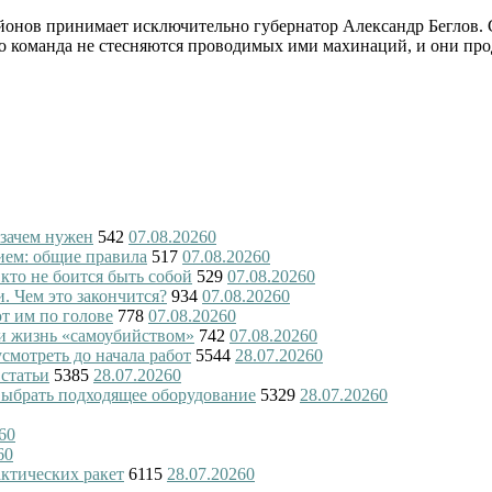
йонов принимает исключительно губернатор Александр Беглов. С
го команда не стесняются проводимых ими махинаций, и они про
 зачем нужен
542
07.08.2026
0
ием: общие правила
517
07.08.2026
0
 кто не боится быть собой
529
07.08.2026
0
и. Чем это закончится?
934
07.08.2026
0
ют им по голове
778
07.08.2026
0
и жизнь «самоубийством»
742
07.08.2026
0
смотреть до начала работ
5544
28.07.2026
0
 статьи
5385
28.07.2026
0
 выбрать подходящее оборудование
5329
28.07.2026
0
6
0
6
0
актических ракет
6115
28.07.2026
0