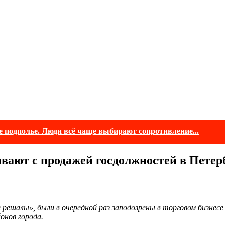
е подполье. Люди всё чаще выбирают сопротивление...
ают с продажей госдолжностей в Петер
решалы», были в очередной раз заподозрены в торговом бизнесе
онов города.