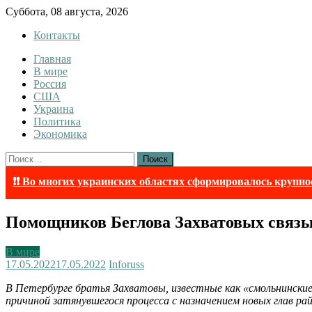
Skip
Суббота, 08 августа, 2026
to
Контакты
content
Главная
InfoRuss
InfoRuss — Новости
В мире
Россия
США
Украина
Политика
Экономика
Найти:
❗❗ Во многих украинских областях сформировалось крупно
Помощников Беглова Захватовых связыв
В мире
17.05.2022
17.05.2022
Inforuss
В Петербурге братья Захватовы, известные как «смольнинские 
причиной затянувшегося процесса с назначением новых глав рай