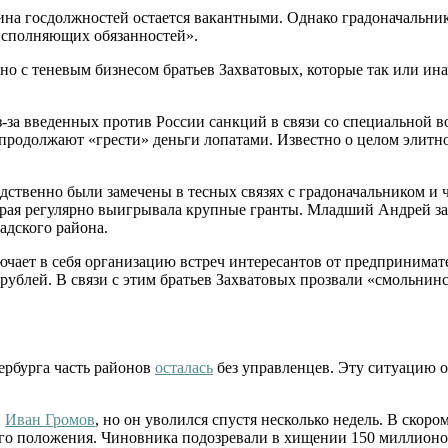
ина госдолжностей остается вакантными. Однако градоначальни
 исполняющих обязанностей».
ано с теневым бизнесом братьев Захватовых, которые так или 
з-за введенных против России санкций в связи со специальной 
 продолжают «грести» деньги лопатами. Известно о целом элитн
едственно были замечены в тесных связях с градоначальником 
рая регулярно выигрывала крупные гранты. Младший Андрей зан
адского района.
ючает в себя организацию встреч интересантов от предпринимат
 рублей. В связи с этим братьев Захватовых прозвали «смольни
ербурга часть районов
осталась
без управленцев. Эту ситуацию о
н
Иван Громов
, но он уволился спустя несколько недель. В ско
го положения. Чиновника подозревали в хищении 150 миллионо