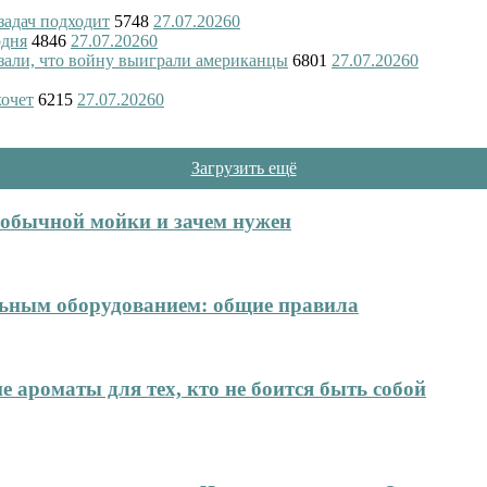
 задач подходит
5748
27.07.2026
0
одня
4846
27.07.2026
0
азали, что войну выиграли американцы
6801
27.07.2026
0
хочет
6215
27.07.2026
0
Загрузить ещё
т обычной мойки и зачем нужен
ельным оборудованием: общие правила
е ароматы для тех, кто не боится быть собой