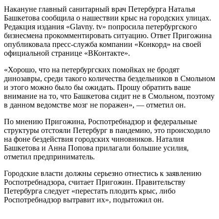
Накануне главный санитарный врач Петербурга Наталья
Башкетова сообщила о нашествии крыс на городских улицах.
Редакция издания «Glavny. tv» попросила петербургского
бизнесмена прокомментировать ситуацию. Ответ Пригожина
опубликовала пресс-служба компании «Конкорд» на своей
официальной странице «ВКонтакте».
«Хорошо, что на петербургских помойках не бродят
динозавры, среди такого количества бездельников в Смольном
и этого можно было бы ожидать. Прошу обратить ваше
внимание на то, что Башкетова сидит не в Смольном, поэтому
в данном ведомстве мозг не поражен», — отметил он.
По мнению Пригожина, Роспотребнадзор и федеральные
структуры отстояли Петербург в пандемию, это происходило
на фоне бездействия городских чиновников. Наталия
Башкетова и Анна Попова прилагали большие усилия,
отметил предприниматель.
Городские власти должны серьезно отнестись к заявлению
Роспотребнадзора, считает Пригожин. Правительству
Петербурга следует «перестать плодить крыс, либо
Роспотребнадзор вытравит их», подытожил он.