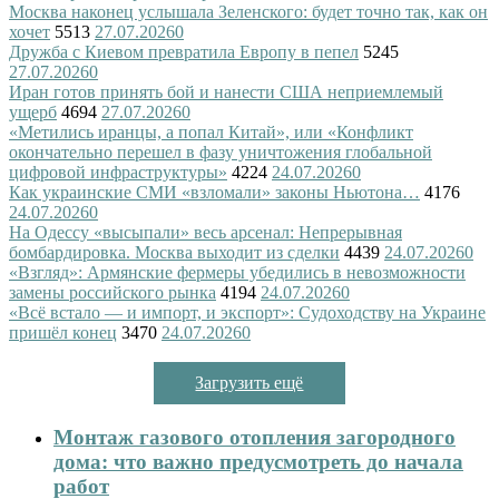
Москва наконец услышала Зеленского: будет точно так, как он
хочет
5513
27.07.2026
0
Дружба с Киевом превратила Европу в пепел
5245
27.07.2026
0
Иран готов принять бой и нанести США неприемлемый
ущерб
4694
27.07.2026
0
«Метились иранцы, а попал Китай», или «Конфликт
окончательно перешел в фазу уничтожения глобальной
цифровой инфраструктуры»
4224
24.07.2026
0
Как украинские СМИ «взломали» законы Ньютона…
4176
24.07.2026
0
На Одессу «высыпали» весь арсенал: Непрерывная
бомбардировка. Москва выходит из сделки
4439
24.07.2026
0
«Взгляд»: Армянские фермеры убедились в невозможности
замены российского рынка
4194
24.07.2026
0
«Всё встало — и импорт, и экспорт»: Судоходству на Украине
пришёл конец
3470
24.07.2026
0
Загрузить ещё
Монтаж газового отопления загородного
дома: что важно предусмотреть до начала
работ