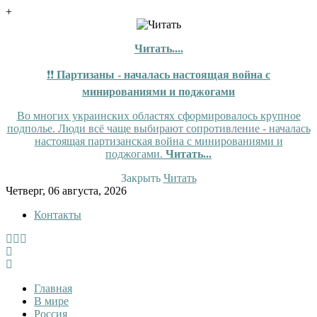
+
Читать....
❗❗
Партизаны - началась настоящая война с
минированиями и поджогами
Во многих украинских областях сформировалось крупное
подполье. Люди всё чаще выбирают сопротивление - началась
настоящая партизанская война с минированиями и
поджогами.
Читать...
Закрыть
Читать
Skip
Четверг, 06 августа, 2026
to
Контакты
content
InfoRuss
InfoRuss — Новости
Главная
В мире
Россия