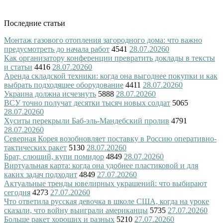
Последние статьи
Монтаж газового отопления загородного дома: что важно
предусмотреть до начала работ
4541
28.07.2026
0
Как организатору конференции превратить доклады в тексты
и статьи
4416
28.07.2026
0
Аренда складской техники: когда она выгоднее покупки и как
выбрать подходящее оборудование
4411
28.07.2026
0
Украина должна исчезнуть
5888
28.07.2026
0
ВСУ точно получат десятки тысяч новых солдат
5065
28.07.2026
0
Хуситы перекрыли Баб-эль-Мандебский пролив
4791
28.07.2026
0
Северная Корея возобновляет поставку в Россию оперативно-
тактических ракет
5130
28.07.2026
0
Брат, слющий, купи помидор
4849
28.07.2026
0
Виртуальная карта: когда она удобнее пластиковой и для
каких задач подходит
4849
27.07.2026
0
Актуальные тренды ювелирных украшений: что выбирают
сегодня
4273
27.07.2026
0
Что ответила русская девочка в школе США, когда на уроке
сказали, что войну выиграли американцы
5735
27.07.2026
0
Больше ракет хороших и разных
5210
27.07.2026
0