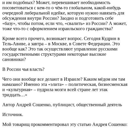
и им подобных? Может, перевешивает необходимость
посоветоваться с кем-то о чём-то глобальном, какой-нибудь
очередной либеральной идейке, которую нужно навязать для
обсуждения внутри России? Заодно и подготовить себе
«базу», чтобы потом, если что, «свалить» из России? А может,
тоже что-то с оформлением израильского гражданства?
Кроме всего прочего, возникает вопрос. Сегодня Кудрин в
Тель-Авиве, а завтра – в Москве, в Совете Федерации. Это
вообще как? Это так осуществляют управление русскими
государственными структурами некоторые высокие
сановники?
В России чья власть?
Чего они вообще все делают в Израиле? Каким мёдом им там
намазано? Именно эта «элита» – политическая, бизнесменская
и «культурная» – пудрила мозги всей стране лет этак
тридцать…»
Автор Андрей Сошенко, публицист, общественный деятель
Источник.
Мой товарищ прокомментировал эту статью Андрея Сошенко: