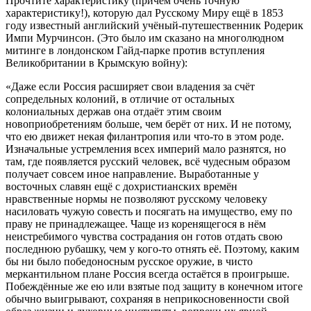
Прочтите характеристику (причём очень точную
характеристику!), которую дал Русскому Миру ещё в 1853
году известный английский учёный-путешественник Родерик
Импи Мурчинсон. (Это было им сказано на многолюдном
митинге в лондонском Гайд-парке против вступления
Великобритании в Крымскую войну):
«Даже если Россия расширяет свои владения за счёт
сопредельных колоний, в отличие от остальных
колониальных держав она отдаёт этим своим
новоприобретениям больше, чем берёт от них. И не потому,
что ею движет некая филантропия или что-то в этом роде.
Изначальные устремления всех империй мало разнятся, но
там, где появляется русский человек, всё чудесным образом
получает совсем иное направление. Выработанные у
восточных славян ещё с дохристианских времён
нравственные нормы не позволяют русскому человеку
насиловать чужую совесть и посягать на имущество, ему по
праву не принадлежащее. Чаще из коренящегося в нём
неистребимого чувства сострадания он готов отдать свою
последнюю рубашку, чем у кого-то отнять её. Поэтому, каким
бы ни было победоносным русское оружие, в чисто
меркантильном плане Россия всегда остаётся в проигрыше.
Побеждённые же ею или взятые под защиту в конечном итоге
обычно выигрывают, сохраняя в неприкосновенности свой