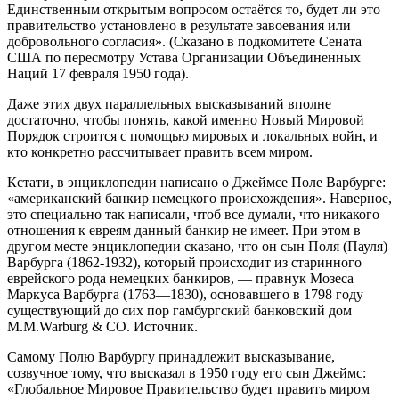
Единственным открытым вопросом остаётся то, будет ли это
правительство установлено в результате завоевания или
добровольного согласия». (Сказано в подкомитете Сената
США по пересмотру Устава Организации Объединенных
Наций 17 февраля 1950 года).
Даже этих двух параллельных высказываний вполне
достаточно, чтобы понять, какой именно Новый Мировой
Порядок строится с помощью мировых и локальных войн, и
кто конкретно рассчитывает править всем миром.
Кстати, в энциклопедии написано о Джеймсе Поле Варбурге:
«американский банкир немецкого происхождения». Наверное,
это специально так написали, чтоб все думали, что никакого
отношения к евреям данный банкир не имеет. При этом в
другом месте энциклопедии сказано, что он сын Поля (Пауля)
Варбурга (1862-1932), который происходит из старинного
еврейского рода немецких банкиров, — правнук Мозеса
Маркуса Варбурга (1763—1830), основавшего в 1798 году
существующий до сих пор гамбургский банковский дом
M.M.Warburg & CO. Источник.
Самому Полю Варбургу принадлежит высказывание,
созвучное тому, что высказал в 1950 году его сын Джеймс:
«Глобальное Мировое Правительство будет править миром