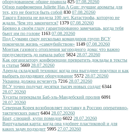
оборудованием: общие правила
825
07.08.2026
0
Обзор парфюмерии Juliette Has A Gun: лучшие ароматы для
тех, кто не боится быть собой
830
07.08.2026
0
Такого Европа не видела 100 лет. Катастрофа, которую не
ждали. Чем это закончится?
1379
07.08.2026
0
Бревно в своём глазу гарантированно замечаешь, когда тебя
бьют им по голове
1163
07.08.2026
0
Под Сумами сразу несколько командиров групп ВСУ
покончили жизнь «самоубийством»
1149
07.08.2026
0
Монтаж газового отопления загородного дома: что важно
предусмотреть до начала работ
5824
28.07.2026
0
Как организатору конференции превратить доклады в тексты
и статьи
5669
28.07.2026
0
Аренда складской техники: когда она выгоднее покупки и как
выбрать подходящее оборудование
5572
28.07.2026
0
Украина должна исчезнуть
7216
28.07.2026
0
ВСУ точно получат десятки тысяч новых солдат
6344
28.07.2026
0
Хуситы перекрыли Баб-эль-Мандебский пролив
6091
28.07.2026
0
Северная Корея возобновляет поставку в Россию оперативно-
тактических ракет
6404
28.07.2026
0
Брат, слющий, купи помидор
6022
28.07.2026
0
Виртуальная карта: когда она удобнее пластиковой и для
каких задач подходит
5995
27.07.2026
0