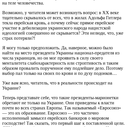
на теле человечества.
Возможно, у читателя может возникнуть вопрос: в ХХ веке
тщательно скрывалось от всех, что в жилах Адольфа Гитлера
текла еврейская кровь, а почему сейчас прямое еврейское
участие в дебилизации украинского народа нацистской
идеологией совершенно не скрывается? Эти нелюди, что, уже
страх потеряли?!
Я могу только предположить. Да, наверное, можно было
найти на место президента Украины национал-предателя из
числа украинцев, но он мог проявить в силу своего
менталитета слабохарактерность или строптивость и таким
образом провалить порученное ему подлейшее дело. Поэтому
выбор пал только на своих по крови и по духу подонков…
Уже вам ясно, читатель, что в реальности происходит на
Украине?
Теперь представьте себе, что такие президенты-марионетки
обретают не только на Украине. Они приведены к власти
почти во всех странах Европы. Так называемый «Евросоюз»
— это их образование. Евросоюз — это частично
исполненный замысел еврейских банкиров о мировом
господстве! Так сказать, это первый шаг к поставленной цели.