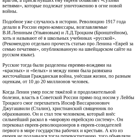
врагом, а присягнувших ему евреев объявляет «сухими
ветвями», которые подлежат уничтожению в огне новой
войны.
Подобное уже случалось в истории. Революцию 1917 года
делали в России евреи-комиссары, возглавляемые
В.И.Лениным (Ульяновым) и Л.Д.Троцким (Бронштейном),
хоть и называют её в школьных учебниках «русской».
(Рекомендую отдельно прочесть статью про Ленина «Еврей за
семью печатями», опубликованную на швейцарском сайте на
русском языке).
Русские тогда были разделены евреями-вождями на
«красных» и «белых» и между ними была развязана
жесточайшая Гражданская война, унёсшая жизни, по разным
оценкам, от 10 до 20 миллионов человек.
Когда Ленин умер после тяжёлой и продолжительной
болезни, власть в Советской России прямо под носом у Лейбы
Троцкого смог перехватить Иосиф Виссарионович
Джугашвили (Сталин), христианский священник по
образованию. Он и стал тем человеком, который внёс
сильнейший раскол в «мировую еврейскую систему». Он
перековал евреев-революционеров в евреев-созидателей
первого в мире государства рабочих и крестьян. А кто из
евреев не поддавался тогда перевоспитанию, того объявляли