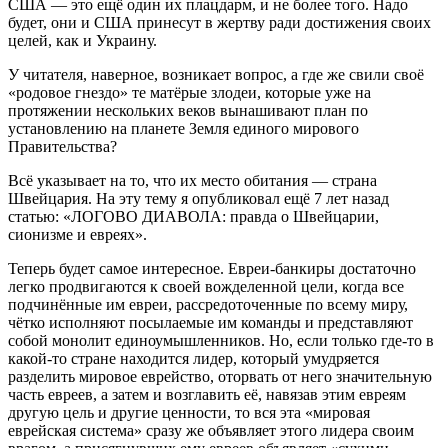
США — это ещё один их плацдарм, и не более того. Надо
будет, они и США принесут в жертву ради достижения своих
целей, как и Украину.
У читателя, наверное, возникает вопрос, а где же свили своё
«родовое гнездо» те матёрые злодеи, которые уже на
протяжении нескольких веков вынашивают план по
установлению на планете Земля единого мирового
Правительства?
Всё указывает на то, что их место обитания — страна
Швейцария. На эту тему я опубликовал ещё 7 лет назад
статью: «ЛОГОВО ДИАВОЛА: правда о Швейцарии,
сионизме и евреях».
Теперь будет самое интересное. Евреи-банкиры достаточно
легко продвигаются к своей вожделенной цели, когда все
подчинённые им евреи, рассредоточенные по всему миру,
чётко исполняют посылаемые им команды и представляют
собой монолит единоумышленников. Но, если только где-то в
какой-то стране находится лидер, который умудряется
разделить мировое еврейство, оторвать от него значительную
часть евреев, а затем и возглавить её, навязав этим евреям
другую цель и другие ценности, то вся эта «мировая
еврейская система» сразу же объявляет этого лидера своим