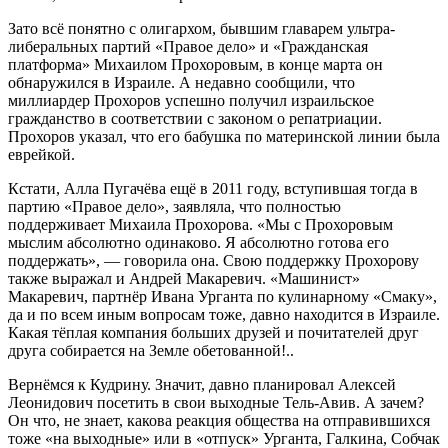
Зато всё понятно с олигархом, бывшим главарем ультра-
либеральных партий «Правое дело» и «Гражданская
платформа» Михаилом Прохоровым, в конце марта он
обнаружился в Израиле. А недавно сообщили, что
миллиардер Прохоров успешно получил израильское
гражданство в соответствии с законом о репатриации.
Прохоров указал, что его бабушка по материнской линии была
еврейкой.
Кстати, Алла Пугачёва ещё в 2011 году, вступившая тогда в
партию «Правое дело», заявляла, что полностью
поддерживает Михаила Прохорова. «Мы с Прохоровым
мыслим абсолютно одинаково. Я абсолютно готова его
поддержать», — говорила она. Свою поддержку Прохорову
также выражал и Андрей Макаревич. «Машинист»
Макаревич, партнёр Ивана Урганта по кулинарному «Смаку»,
да и по всем иным вопросам тоже, давно находится в Израиле.
Какая тёплая компания больших друзей и почитателей друг
друга собирается на Земле обетованной!..
Вернёмся к Кудрину. Значит, давно планировал Алексей
Леонидович посетить в свои выходные Тель-Авив. А зачем?
Он что, не знает, какова реакция общества на отправившихся
тоже «на выходные» или в «отпуск» Урганта, Галкина, Собчак