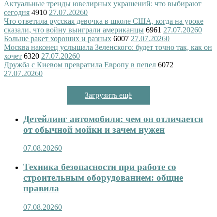
Актуальные тренды ювелирных украшений: что выбирают
сегодня
4910
27.07.2026
0
Что ответила русская девочка в школе США, когда на уроке
сказали, что войну выиграли американцы
6961
27.07.2026
0
Больше ракет хороших и разных
6007
27.07.2026
0
Москва наконец услышала Зеленского: будет точно так, как он
хочет
6320
27.07.2026
0
Дружба с Киевом превратила Европу в пепел
6072
27.07.2026
0
Загрузить ещё
Детейлинг автомобиля: чем он отличается
от обычной мойки и зачем нужен
07.08.2026
0
Техника безопасности при работе со
строительным оборудованием: общие
правила
07.08.2026
0