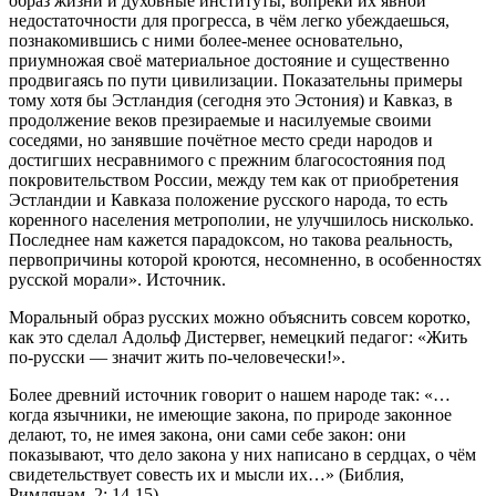
образ жизни и духовные институты, вопреки их явной
недостаточности для прогресса, в чём легко убеждаешься,
познакомившись с ними более-менее основательно,
приумножая своё материальное достояние и существенно
продвигаясь по пути цивилизации. Показательны примеры
тому хотя бы Эстландия (сегодня это Эстония) и Кавказ, в
продолжение веков презираемые и насилуемые своими
соседями, но занявшие почётное место среди народов и
достигших несравнимого с прежним благосостояния под
покровительством России, между тем как от приобретения
Эстландии и Кавказа положение русского народа, то есть
коренного населения метрополии, не улучшилось нисколько.
Последнее нам кажется парадоксом, но такова реальность,
первопричины которой кроются, несомненно, в особенностях
русской морали». Источник.
Моральный образ русских можно объяснить совсем коротко,
как это сделал Адольф Дистервег, немецкий педагог: «Жить
по-русски — значит жить по-человечески!».
Более древний источник говорит о нашем народе так: «…
когда язычники, не имеющие закона, по природе законное
делают, то, не имея закона, они сами себе закон: они
показывают, что дело закона у них написано в сердцах, о чём
свидетельствует совесть их и мысли их…» (Библия,
Римлянам, 2: 14-15).