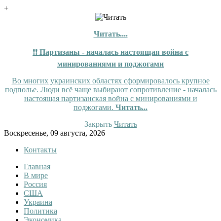
+
Читать....
❗❗
Партизаны - началась настоящая война с
минированиями и поджогами
Во многих украинских областях сформировалось крупное
подполье. Люди всё чаще выбирают сопротивление - началась
настоящая партизанская война с минированиями и
поджогами.
Читать...
Закрыть
Читать
Skip
Воскресенье, 09 августа, 2026
to
Контакты
content
Главная
InfoRuss
InfoRuss — Новости
В мире
Россия
США
Украина
Политика
Экономика