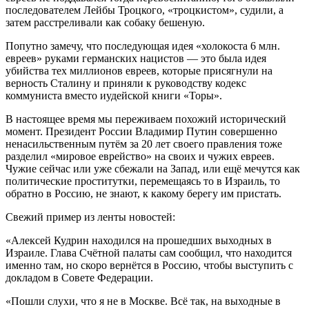
последователем Лейбы Троцкого, «троцкистом», судили, а
затем расстреливали как собаку бешеную.
Попутно замечу, что последующая идея «холокоста 6 млн.
евреев» руками германских нацистов — это была идея
убийства тех миллионов евреев, которые присягнули на
верность Сталину и приняли к руководству кодекс
коммуниста вместо иудейской книги «Торы».
В настоящее время мы переживаем похожий исторический
момент. Президент России Владимир Путин совершенно
ненасильственным путём за 20 лет своего правления тоже
разделил «мировое еврейство» на своих и чужих евреев.
Чужие сейчас или уже сбежали на Запад, или ещё мечутся как
политические проститутки, перемещаясь то в Израиль, то
обратно в Россию, не знают, к какому берегу им пристать.
Свежий пример из ленты новостей:
«Алексей Кудрин находился на прошедших выходных в
Израиле. Глава Счётной палаты сам сообщил, что находится
именно там, но скоро вернётся в Россию, чтобы выступить с
докладом в Совете Федерации.
«Пошли слухи, что я не в Москве. Всё так, на выходные в