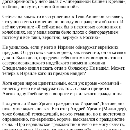
договоренность у него была с «либеральной башней Кремля»,
то бишь, по сути, с «пятой колонной».
Сейчас на каких-то выступлениях в Тель-Авиве он заявляет,
что у него есть сомнения по поводу возвращения обратно. И
всё же уточнил: «Я сейчас как бы в некоторых сомнениях и
колебаниях, но у меня всегда было плохо с благоразумием,
поэтому я все-таки, вероятно, вернусь в Россию».
Не удивлюсь, если у него в Израиле обнаружат еврейских
предков. От русских своих корней, как известно, он отказался
давно. Было дело, определял себя потомком вождя знатного
североамериканского индейского племени команчи.
Специально ездил искать отца в Оклахому. Не нашёл. Может,
теперь в Израиле кого из предков найдет?
Хотя евреи народ щепетильный, если уж кроме «команчей»
ничего у него не обнаружится, то… сложно придётся
Александру Глебовичу в вопросе израильского гражданства.
Получил ли Иван Ургант гражданство Израиля? Достоверно
пока утверждать нельзя. Его отец Андрей Ургант (Милиндер),
тоже большой телеведущий, как-то туманно, но и достаточно
определенно, по-еврейски, короче, высказался о гражданстве
сына. «Про израильское гражданство ничего не могу сказать,
просто не знаю. Разве у нас это запрещено?» — сказал отец