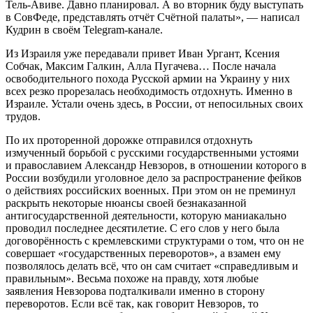
Тель-Авиве. Давно планировал. А во вторник буду выступать
в СовФеде, представлять отчёт Счётной палаты», — написал
Кудрин в своём Telegram-канале.
Из Израиля уже передавали привет Иван Ургант, Ксения
Собчак, Максим Галкин, Алла Пугачева… После начала
освободительного похода Русской армии на Украину у них
всех резко прорезалась необходимость отдохнуть. Именно в
Израиле. Устали очень здесь, в России, от непосильных своих
трудов.
По их проторенной дорожке отправился отдохнуть
измученный борьбой с русскими государственными устоями
и православием Александр Невзоров, в отношении которого в
России возбудили уголовное дело за распространение фейков
о действиях российских военных. При этом он не преминул
раскрыть некоторые нюансы своей безнаказанной
антигосударственной деятельности, которую маниакально
проводил последнее десятилетие. С его слов у него была
договорённость с кремлевскими структурами о том, что он не
совершает «государственных переворотов», а взамен ему
позволялось делать всё, что он сам считает «справедливым и
правильным». Весьма похоже на правду, хотя любые
заявления Невзорова подталкивали именно в сторону
переворотов. Если всё так, как говорит Невзоров, то