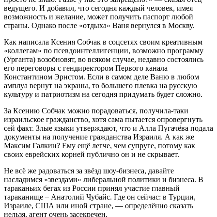
ведущего. И добавил, что сегодня каждый человек, имея
возможность и желание, может получить паспорт любой
страны. Однако после «отдыха» Ваня вернулся в Москву.
Как написала Ксения Собчак в соцсетях своим креативным
«коллегам» по псевдоинтеллигенции, возможно программу
(Урганта) возобновят, во всяком случае, недавно состоялись
его переговоры с гендиректором Первого канала
Константином Эрнстом. Если в самом деле Ваню в любом
амплуа вернут на экраны, то большего плевка на русскую
культуру и патриотизм на сегодня придумать будет сложно.
За Ксению Собчак можно порадоваться, получила-таки
израильское гражданство, хотя сама пытается опровергнуть
сей факт. Злые языки утверждают, что и Алла Пугачёва подала
документы на получение гражданства Израиля. А как же
Максим Галкин? Ему ещё легче, чем супруге, потому как
своих еврейских корней публично он и не скрывает.
Не всё же радоваться за звёзд шоу-бизнеса, давайте
насладимся «звездами» либеральной политики и бизнеса. В
тараканьих бегах из России принял участие главный
тараканище – Анатолий Чубайс. Где он сейчас: в Турции,
Израиле, США или иной стране, — определённо сказать
нельзя, агент очень засекречен.