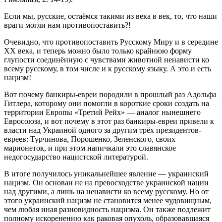
Если мы, русские, остаёмся такими из века в век, то, что наши
враги могли нам противопоставить?!
Очевидно, что противопоставить Русскому Миру и в середине
XX века, и теперь можно было только крайнюю форму
глупости соединённую с чувствами животной ненависти ко
всему русскому, в том числе и к русскому языку. А это и есть
нацизм!
Вот почему банкиры-евреи породили в прошлый раз Адольфа
Гитлера, которому они помогли в короткие сроки создать на
территории Европы «Третий Рейх» — аналог нынешнего
Евросоюза, и вот почему в этот раз банкиры-евреи привели к
власти над Украиной одного за другим трёх президентов-
евреев: Турчинова, Порошенко, Зеленского, своих
марионеток, и при этом напичкали это славянское
недогосударство нацистской литературой.
В итоге получилось уникальнейшее явление — украинский
нацизм. Он основан не на превосходстве украинской нации
над другими, а лишь на ненависти ко всему русскому. Но от
этого украинский нацизм не становится менее чудовищным,
чем любая иная разновидность нацизма. Он также подлежит
полному искоренению как раковая опухоль, образовавшаяся