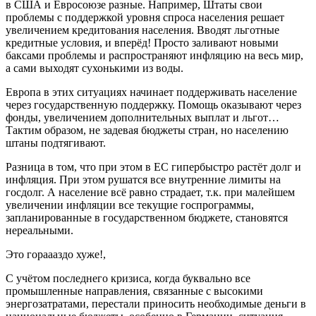
в США и Евросоюзе разные. Например, Штаты свои
проблемы с поддержкой уровня спроса населения решает
увеличением кредитования населения. Вводят льготные
кредитные условия, и вперёд! Просто заливают новыми
баксами проблемы и распространяют инфляцию на весь мир,
а сами выходят сухонькими из воды.
Европа в этих ситуациях начинает поддерживать население
через государственную поддержку. Помощь оказывают через
фонды, увеличением дополнительных выплат и льгот…
Тактим образом, не задевая бюджеты стран, но населению
штаны подтягивают.
Разница в том, что при этом в ЕС гипербыстро растёт долг и
инфляция. При этом рушатся все внутренние лимиты на
госдолг. А население всё равно страдает, т.к. при малейшем
увеличении инфляции все текущие госпрограммы,
запланированные в государственном бюджете, становятся
нереальными.
Это гораааздо хуже!,
С учётом последнего кризиса, когда буквально все
промышленные направления, связанные с высокими
энергозатратами, перестали приносить необходимые деньги в