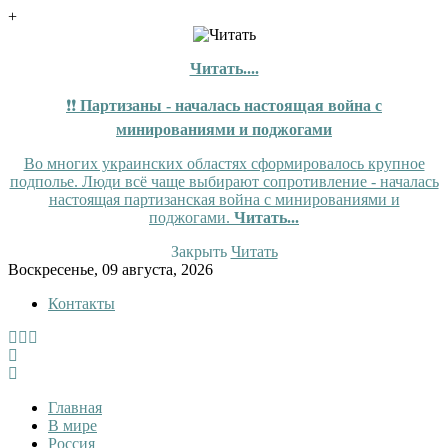
+
Читать....
❗❗
Партизаны - началась настоящая война с
минированиями и поджогами
Во многих украинских областях сформировалось крупное
подполье. Люди всё чаще выбирают сопротивление - началась
настоящая партизанская война с минированиями и
поджогами.
Читать...
Закрыть
Читать
Skip
Воскресенье, 09 августа, 2026
to
Контакты
content
InfoRuss
InfoRuss — Новости
Главная
В мире
Россия