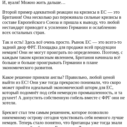
И, вуаля! Можно жить дальше…
Второй пример адекватной реакции на кризисы в ЕС — это
Британия! Она несколько раз переживала сильные кризисы в
составе Европейского Союза и пришла к выводу, что любой
нестандарт приводит к усилению Германии и ослаблению
всех остальных стран.
Так и есть! Здесь всё очень просто. Рынок ЕС — это всего-то
задний двор ФРГ. Площадка для продажи всей продукции
немцев! Они не могут проиграть по определению. Поэтому, с
каждым таким кризисным явлением, Британия начинала всё
больше и больше проигрывать Германии в плане
экономического развития.
Какое решение приняли англы? Правильно, любой ценой
выйти из ЕС! Они уже тогда прекрасно понимали, что скоро
может прийти идеальный экономический шторм для ЕС,
который подомнёт под себя немецкую промышленность, и та
рухнет! А допустить собственную гибель вместе с ФРГ они не
хотели.
Брекзит стал тем самым решением, которое позволило
никчемному острову сегодня чувствовать себя немного лучше
немцев. Теперь стало понятно, что британцы уже тогда знали