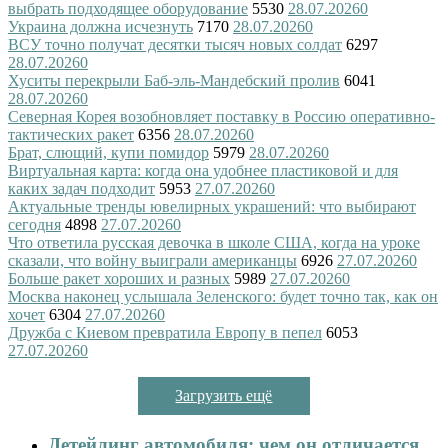
выбрать подходящее оборудование
5530
28.07.2026
0
Украина должна исчезнуть
7170
28.07.2026
0
ВСУ точно получат десятки тысяч новых солдат
6297
28.07.2026
0
Хуситы перекрыли Баб-эль-Мандебский пролив
6041
28.07.2026
0
Северная Корея возобновляет поставку в Россию оперативно-
тактических ракет
6356
28.07.2026
0
Брат, слющий, купи помидор
5979
28.07.2026
0
Виртуальная карта: когда она удобнее пластиковой и для
каких задач подходит
5953
27.07.2026
0
Актуальные тренды ювелирных украшений: что выбирают
сегодня
4898
27.07.2026
0
Что ответила русская девочка в школе США, когда на уроке
сказали, что войну выиграли американцы
6926
27.07.2026
0
Больше ракет хороших и разных
5989
27.07.2026
0
Москва наконец услышала Зеленского: будет точно так, как он
хочет
6304
27.07.2026
0
Дружба с Киевом превратила Европу в пепел
6053
27.07.2026
0
Загрузить ещё
Детейлинг автомобиля: чем он отличается