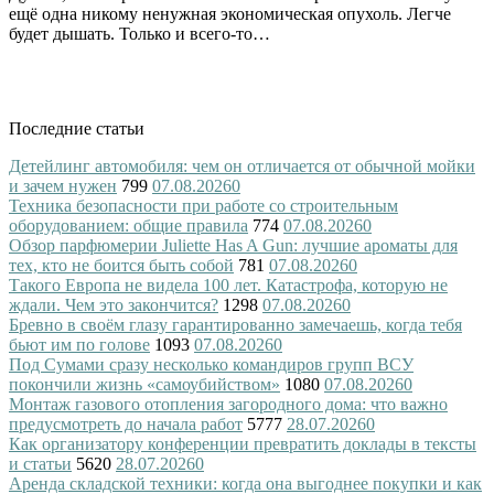
ещё одна никому ненужная экономическая опухоль. Легче
будет дышать. Только и всего-то…
Последние статьи
Детейлинг автомобиля: чем он отличается от обычной мойки
и зачем нужен
799
07.08.2026
0
Техника безопасности при работе со строительным
оборудованием: общие правила
774
07.08.2026
0
Обзор парфюмерии Juliette Has A Gun: лучшие ароматы для
тех, кто не боится быть собой
781
07.08.2026
0
Такого Европа не видела 100 лет. Катастрофа, которую не
ждали. Чем это закончится?
1298
07.08.2026
0
Бревно в своём глазу гарантированно замечаешь, когда тебя
бьют им по голове
1093
07.08.2026
0
Под Сумами сразу несколько командиров групп ВСУ
покончили жизнь «самоубийством»
1080
07.08.2026
0
Монтаж газового отопления загородного дома: что важно
предусмотреть до начала работ
5777
28.07.2026
0
Как организатору конференции превратить доклады в тексты
и статьи
5620
28.07.2026
0
Аренда складской техники: когда она выгоднее покупки и как