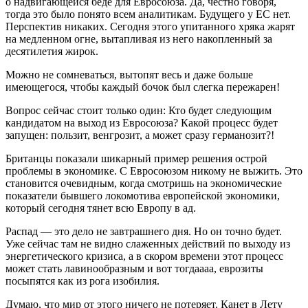
о надвигающейся беде для Евросоюза. Да, честно говоря,
тогда это было понято всем аналитикам. Будущего у ЕС нет.
Перспектив никаких. Сегодня этого упитанного хряка жарят
на медленном огне, вытапливая из него накопленный за
десятилетия жирок.
Можно не сомневаться, вытопят весь и даже больше
имеющегося, чтобы каждый бочок был слегка пережарен!
Вопрос сейчас стоит только один: Кто будет следующим
кандидатом на выход из Евросоюза? Какой процесс будет
запущен: пользит, венгрозит, а может сразу германозит?!
Британцы показали шикарный пример решения острой
проблемы в экономике. С Евросоюзом никому не выжить. Это
становится очевидным, когда смотришь на экономические
показатели бывшего локомотива европейской экономики,
который сегодня тянет всю Европу в ад.
Распад — это дело не завтрашнего дня. Но он точно будет.
Уже сейчас там не видно слаженных действий по выходу из
энергетического кризиса, а в скором времени этот процесс
может стать лавинообразным и вот тогдаааа, еврозиты
посыпятся как из рога изобилия.
Думаю, что мир от этого ничего не потеряет. Канет в Лету