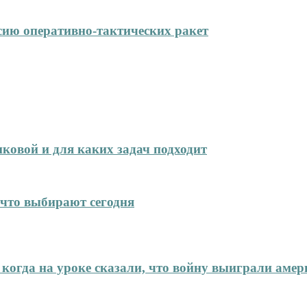
сию оперативно-тактических ракет
иковой и для каких задач подходит
что выбирают сегодня
 когда на уроке сказали, что войну выиграли аме