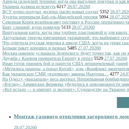
Аренда складской техники: когда она выгоднее покупки и как
Украина должна исчезнуть
6217
28.07.2026
0
ВСУ точно получат десятки тысяч новых солдат
5352
28.07.202
Хуситы перекрыли Баб-эль-Мандебский пролив
5094
28.07.202
Северная Корея возобновляет поставку в Россию оперативно-т
Брат, слющий, купи помидор
5133
28.07.2026
0
Виртуальная карта: когда она удобнее пластиковой и для каких
Актуальные тренды ювелирных украшений: что выбирают сег
Что ответила русская девочка в школе США, когда на уроке ск
Больше ракет хороших и разных
5485
27.07.2026
0
Москва наконец услышала Зеленского: будет точно так, как он 
Дружба с Киевом превратила Европу в пепел
5529
27.07.2026
0
Иран готов принять бой и нанести США неприемлемый ущерб
«Метились иранцы, а попал Китай», или «Конфликт окончател
Как украинские СМИ «взломали» законы Ньютона…
4277
24.0
На Одессу «высыпали» весь арсенал: Непрерывная бомбардиро
«Взгляд»: Армянские фермеры убедились в невозможности зам
«Всё встало — и импорт, и экспорт»: Судоходству на Украине 
Монтаж газового отопления загородного дома
28.07.2026
0