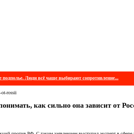
е подполье. Люди всё чаще выбирают сопротивление...
понимать, как сильно она зависит от Ро
нкций против РФ. С таким заявлением выступил эксперт в сфер