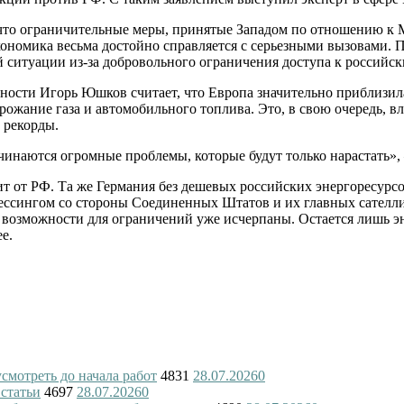
то ограничительные меры, принятые Западом по отношению к Мо
кономика весьма достойно справляется с серьезными вызовами. П
 ситуации из-за добровольного ограничения доступа к российск
ости Игорь Юшков считает, что Европа значительно приблизила 
рожание газа и автомобильного топлива. Это, в свою очередь, 
 рекорды.
чинаются огромные проблемы, которые будут только нарастать»,
ит от РФ. Та же Германия без дешевых российских энергоресурс
ссингом со стороны Соединенных Штатов и их главных сателли
возможности для ограничений уже исчерпаны. Остается лишь э
е.
смотреть до начала работ
4831
28.07.2026
0
 статьи
4697
28.07.2026
0