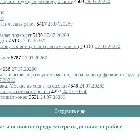
 выбрать подходящее оборудование
4690
28.07.2026
0
6
0
6
0
актических ракет
5417
28.07.2026
0
 задач подходит
5130
27.07.2026
0
одня
4513
27.07.2026
0
азали, что войну выиграли американцы
6151
27.07.2026
0
хочет
5787
27.07.2026
0
4936
27.07.2026
0
ьно перешел в фазу уничтожения глобальной цифровой инфраст
7.2026
0
вка. Москва выходит из сделки
4546
24.07.2026
0
ены российского рынка
4297
24.07.2026
0
пришёл конец
3531
24.07.2026
0
Загрузить ещё
: что важно предусмотреть до начала работ