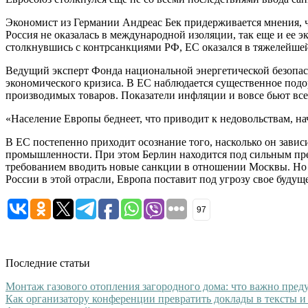
Экономист из Германии Андреас Бек придерживается мнения, ч
Россия не оказалась в международной изоляции, так еще и ее э
столкнувшись с контрсанкциями РФ, ЕС оказался в тяжелейшей
Ведущий эксперт Фонда национальной энергетической безопасн
экономического кризиса. В ЕС наблюдается существенное подо
производимых товаров. Показатели инфляции и вовсе бьют все
«Население Европы беднеет, что приводит к недовольствам, на
В ЕС постепенно приходит осознание того, насколько он завис
промышленности. При этом Берлин находится под сильным пре
требованием вводить новые санкции в отношении Москвы. Но 
России в этой отрасли, Европа поставит под угрозу свое будуще
97
Последние статьи
Монтаж газового отопления загородного дома: что важно преду
Как организатору конференции превратить доклады в тексты и