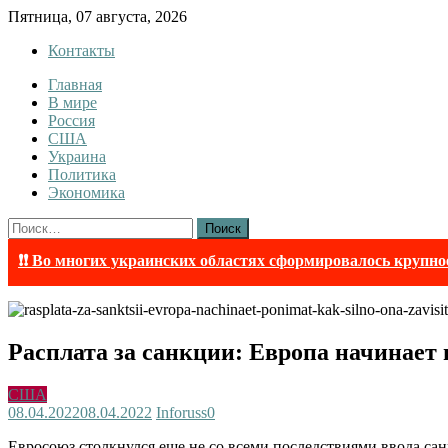
Skip
Пятница, 07 августа, 2026
to
Контакты
content
Главная
InfoRuss
InfoRuss — Новости
В мире
Россия
США
Украина
Политика
Экономика
Найти:
❗❗ Во многих украинских областях сформировалось крупно
Расплата за санкции: Европа начинает 
США
08.04.2022
08.04.2022
Inforuss
0
Евросоюз столкнулся еще не со всеми последствиями ввода са