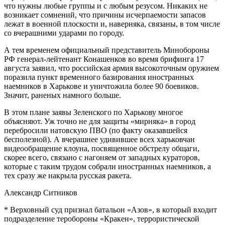
что нужны любые группы и с любым резусом. Никаких не
возникает сомнений, что причины исчерпаемости запасов
лежат в военной плоскости и, наверняка, связаны, в том числе
со вчерашними ударами по городу.
А тем временем официальный представитель Минобороны
РФ генерал-лейтенант Конашенков во время брифинга 17
августа заявил, что российская армия высокоточным оружием
поразила пункт временного базирования иностранных
наемников в Харькове и уничтожила более 90 боевиков.
Значит, раненых намного больше.
В этом плане заявы Зеленского по Харькову многое
объясняют. Уж точно не для защиты «мирняка» в город
перебросили натовскую ПВО (по факту оказавшейся
бесполезной). А вчерашнее удивившее всех харьковчан
видеообращение клоуна, посвященное обстрелу общаги,
скорее всего, связано с нагоняем от западных кураторов,
которые с таким трудом собрали иностранных наемников, а
тех сразу же накрыла русская ракета.
Александр Ситников
* Верховный суд признал батальон «Азов», в который входит
подразделение теробороны «Кракен», террористической