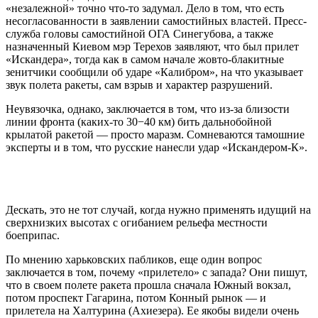
«незалежной» точно что-то задумал. Дело в том, что есть
несогласованности в заявлении самостийных властей. Пресс-
служба головы самостийной ОГА Синегубова, а также
назначенный Киевом мэр Терехов заявляют, что был прилет
«Искандера», тогда как в самом начале жовто-блакитные
зенитчики сообщили об ударе «Калибром», на что указывает
звук полета ракеты, сам взрыв и характер разрушений.
Неувязочка, однако, заключается в том, что из-за близости
линии фронта (каких-то 30−40 км) бить дальнобойной
крылатой ракетой — просто маразм. Сомневаются тамошние
эксперты и в том, что русские нанесли удар «Искандером-К».
Дескать, это не тот случай, когда нужно применять идущий на
сверхнизких высотах с огибанием рельефа местности
боеприпас.
По мнению харьковских пабликов, еще один вопрос
заключается в том, почему «прилетело» с запада? Они пишут,
что в своем полете ракета прошла сначала Южный вокзал,
потом проспект Гагарина, потом Конный рынок — и
прилетела на Халтурина (Ахиезера). Ее якобы видели очень