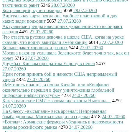
тактических ракет
5346
28.07.2026
0
Брат, слющий, купи помидор
5058
28.07.2026
0
Виртуальная карта: когда она удобнее пластиковой и для
каких задач подходит
5057
27.07.2026
0
Актуальные тренды ювелирных украшений: что выбирают
сегодня
4452
27.07.2026
0
Что ответила русская девочка в школе США, когда на уроке
сказали, что войну выиграли американцы
6014
27.07.2026
0
Больше ракет хороших и разных
5414
27.07.2026
0
Москва наконец услышала Зеленского: будет точно так, как он
хочет
5715
27.07.2026
0
Дружба с Киевом превратила Европу в пепел
5457
27.07.2026
0
Иран готов принять бой и нанести США неприемлемый
ущерб
4874
27.07.2026
0
«Метились иранцы, а попал Китай», или «Конфликт
окончательно перешел в фазу уничтожения глобальной
цифровой инфраструктуры»
4273
24.07.2026
0
Как украинские СМИ «взломали» законы Ньютона…
4252
24.07.2026
0
На Одессу «высыпали» весь арсенал: Непрерывная
бомбардировка. Москва выходит из сделки
4518
24.07.2026
0
«Взгляд»: Армянские фермеры убедились в невозможности
замены российского рынка
4270
24.07.2026
0