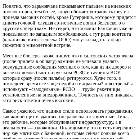
Понятно, что харьковчане показывают пальцем на киевских
провокаторов, тем более, клоун обожает устраивать шоу из
приезда высоких гостей, вроде Гутерриша, которому придется
кивать головой, слушая артистичные вопли Зеленского о
«русских зверствах». Не секрет, что хозяина Банковой уже не
показывают по западным зомбоящикам, а тут ради контента
(как-никак, визит генсека ООО) могут и выдать в эфир
сюжетик о мимолетной встрече.
Местные блогеры также пишут, что в салтовских чатах вчера
(после прилета в общагу) админы не успевали удалять
возмущенные сообщения местных о том, как из их дворов и
возле их домов бьют по русским РСЗО и гаубицы ВСУ,
которые сразу (после пальбы) ретируются. Хуже того, в
последнее время все чаще недобитки-кракены* для стрельбы
используют «самодельные» РСЗО — трубы-ракетницы,
установленные на внедорожниках. Точность от них никакая,
зато риск ответки очень высокий.
Самое ужасное, что нацики стали использовать гражданских
как живой щит в зданиях, где размещаются военные. Типа,
это рабочие, которые обслуживают инфраструктуру, а в
реальности — заложники. По-видимому, это и есть очередное
ноу-хау мясников с Банковой, которые сейчас больше всего
озабочены потерей западного интереса к ним самим себе