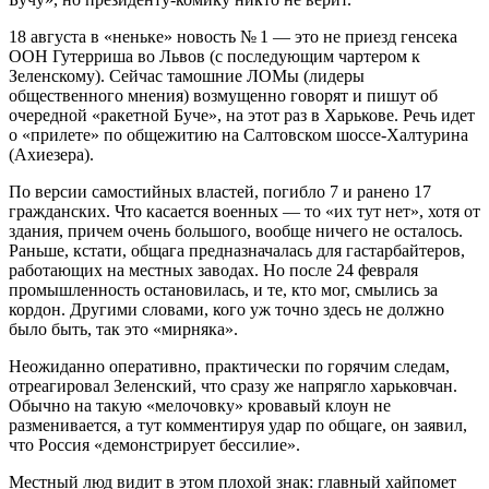
18 августа в «неньке» новость № 1 — это не приезд генсека
ООН Гутерриша во Львов (с последующим чартером к
Зеленскому). Сейчас тамошние ЛОМы (лидеры
общественного мнения) возмущенно говорят и пишут об
очередной «ракетной Буче», на этот раз в Харькове. Речь идет
о «прилете» по общежитию на Салтовском шоссе-Халтурина
(Ахиезера).
По версии самостийных властей, погибло 7 и ранено 17
гражданских. Что касается военных — то «их тут нет», хотя от
здания, причем очень большого, вообще ничего не осталось.
Раньше, кстати, общага предназначалась для гастарбайтеров,
работающих на местных заводах. Но после 24 февраля
промышленность остановилась, и те, кто мог, смылись за
кордон. Другими словами, кого уж точно здесь не должно
было быть, так это «мирняка».
Неожиданно оперативно, практически по горячим следам,
отреагировал Зеленский, что сразу же напрягло харьковчан.
Обычно на такую «мелочовку» кровавый клоун не
разменивается, а тут комментируя удар по общаге, он заявил,
что Россия «демонстрирует бессилие».
Местный люд видит в этом плохой знак: главный хайпомет