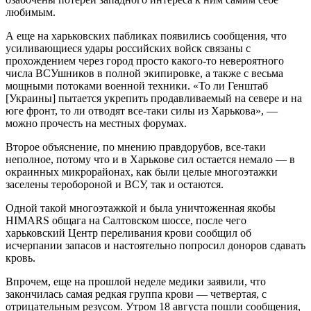
любимым.
А еще на харьковских пабликах появились сообщения, что
усиливающиеся удары российских войск связаны с
прохождением через город просто какого-то невероятного
числа ВСУшников в полной экипировке, а также с весьма
мощными потоками военной техники. «То ли Генштаб
[Украины] пытается укрепить продавливаемый на севере и на
юге фронт, то ли отводят все-таки силы из Харькова», —
можно прочесть на местных форумах.
Второе объяснение, по мнению правдорубов, все-таки
неполное, потому что и в Харькове сил остается немало — в
окраинных микрорайонах, как были целые многоэтажки
заселены теробороной и ВСУ, так и остаются.
Одной такой многоэтажкой и была уничтоженная якобы
HIMARS общага на Салтовском шоссе, после чего
харьковский Центр переливания крови сообщил об
исчерпании запасов и настоятельно попросил доноров сдавать
кровь.
Впрочем, еще на прошлой неделе медики заявили, что
закончилась самая редкая группа крови — четвертая, с
отрицательным резусом. Утром 18 августа пошли сообщения,