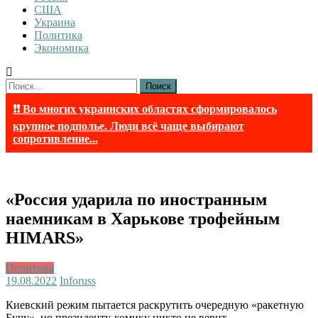
США
Украина
Политика
Экономика
Найти:
❗❗ Во многих украинских областях сформировалось
крупное подполье. Люди всё чаще выбирают
сопротивление...
«Россия ударила по иностранным
наемникам в Харькове трофейным
HIMARS»
Политика
19.08.2022
Inforuss
Киевский режим пытается раскрутить очередную «ракетную
Бучу», но президенту-комику никто не верит.