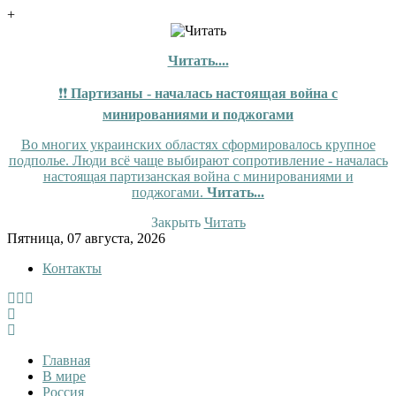
+
Читать....
❗❗
Партизаны - началась настоящая война с
минированиями и поджогами
Во многих украинских областях сформировалось крупное
подполье. Люди всё чаще выбирают сопротивление - началась
настоящая партизанская война с минированиями и
поджогами.
Читать...
Закрыть
Читать
Skip
Пятница, 07 августа, 2026
to
Контакты
content
InfoRuss
InfoRuss — Новости
Главная
В мире
Россия