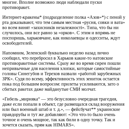
многие. Вполне возможно люди наблюдали пуски
противоракет.
Интернет-кракены* (подразделение полка «Азов»*) с пеной у
рта доказывают, что тем самым местная «русня, совки и вата»
во всем винят «захисникiв незалежностi». Типа, что бы ни
случилось, они все равно за «орков». С этим и впрямь не
поспоришь, харьковчане, как николаевцы и одесситы, ждут
освободителей.
Напомним, Зеленский буквально неделю назад лично
сообщил, что перебросил в Харьков какие-то натовские
противоракетные системы. Сразу же во время сирен пошли
непривычные для населения хлопки, которые самостийные
головы Синегубов и Терехов назвали «работой зарубежных
ЗРК». Судя по всему, эффективность этих зениток остается
пока под большим вопросом: прилеты усиливаются, зато о
сбитых ракетах даже майданутые СМИ молчат.
«Гибель „мирняка“ — это безусловно очередная трагедия,
даже если попали в объект, где размещался склад вооружения
или был военный штаб и т. д.», — фейсбучат** украинские
правдорубы и тут же добавляют: «Это что-то было очень
точное и очень мощное, так как били в одну точку. Так и
хочется сказать, прям как HIMARS».