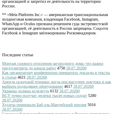
организацией и запретил ее деятельность на территории
России.
** «Meta Platforms Inc.» — американская транснациональная
холдинговая компания, владеющая Facebook, Instagram,
WhatsApp и Oculus признана решением суда экстремистской
организацией, её деятельность в России запрещена. Соцсети
Facebook и Instagram заблокированы Роскомнадзором.
Последние статьи
Монтаж газового отопления загородного дома: что важно
предусмотреть до начала работ
4750
28.07.2026
0
Как организатору конференции превратить доклады в тексты
и статьи
4621
28.07.2026
0
Аренда складской техники: когда она выгоднее покупки и как
выбрать подходящее оборудование
4617
28.07.2026
0
Украина должна исчезнуть
6132
28.07.2026
0
ВСУ точно получат десятки тысяч новых солдат
5280
28.07.2026
0
Хуситы перекрыли Баб-эль-Мандебский пролив
5016
28.07.2026
0
Северная Корея возобновляет поставку в Россию оперативно-