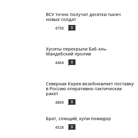
ВСУ точно получат десятки тысяч
новых солдат
0
4750
Хуситы перекрыли Баб-эль-
Мандебский пролив
0
4464
Северная Корея возобновляет поставку
в Россию оперативно-тактических
ракет
0
4809
Брат, слющий, купи помидор
0
4528