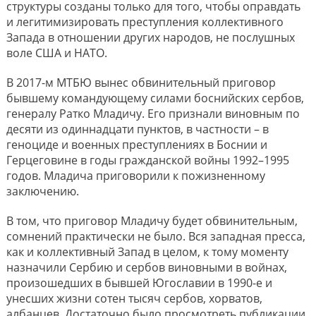
структуры созданы только для того, чтобы оправдать
и легитимизировать преступления коллективного
Запада в отношении других народов, не послушных
воле США и НАТО.
В 2017-м МТБЮ вынес обвинительный приговор
бывшему командующему силами боснийских сербов,
генералу Ратко Младичу. Его признали виновным по
десяти из одиннадцати пунктов, в частности – в
геноциде и военных преступлениях в Боснии и
Герцеговине в годы гражданской войны 1992–1995
годов. Младича приговорили к пожизненному
заключению.
В том, что приговор Младичу будет обвинительным,
сомнений практически не было. Вся западная пресса,
как и коллективный Запад в целом, к тому моменту
назначили Сербию и сербов виновными в войнах,
произошедших в бывшей Югославии в 1990-е и
унесших жизни сотен тысяч сербов, хорватов,
албанцев. Достаточно было просмотреть публикации