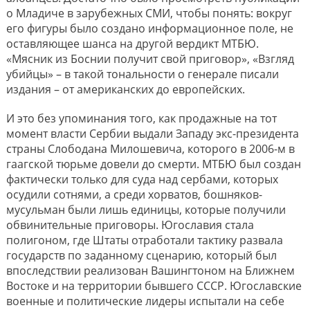
о Младиче в зарубежных СМИ, чтобы понять: вокруг
его фигуры было создано информационное поле, не
оставляющее шанса на другой вердикт МТБЮ.
«Мясник из Боснии получит свой приговор», «Взгляд
убийцы» – в такой тональности о генерале писали
издания – от американских до европейских.
И это без упоминания того, как продажные на тот
момент власти Сербии выдали Западу экс-президента
страны Слободана Милошевича, которого в 2006-м в
гаагской тюрьме довели до смерти. МТБЮ был создан
фактически только для суда над сербами, которых
осудили сотнями, а среди хорватов, бошняков-
мусульман были лишь единицы, которые получили
обвинительные приговоры. Югославия стала
полигоном, где Штаты отработали тактику развала
государств по заданному сценарию, который был
впоследствии реализован Вашингтоном на Ближнем
Востоке и на территории бывшего СССР. Югославские
военные и политические лидеры испытали на себе