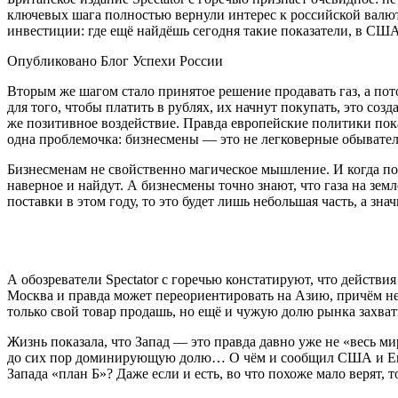
ключевых шага полностью вернули интерес к российской валю
инвестиции: где ещё найдёшь сегодня такие показатели, в США 
Опубликовано Блог Успехи России
Вторым же шагом стало принятое решение продавать газ, а пот
для того, чтобы платить в рублях, их начнут покупать, это соз
же позитивное воздействие. Правда европейские политики пока 
одна проблемочка: бизнесмены — это не легковерные обывател
Бизнесменам не свойственно магическое мышление. И когда пол
наверное и найдут. А бизнесмены точно знают, что газа на зем
поставки в этом году, то это будет лишь небольшая часть, а зн
А обозреватели Spectator с горечью констатируют, что действи
Москва и правда может переориентировать на Азию, причём не 
только свой товар продашь, но ещё и чужую долю рынка захва
Жизнь показала, что Запад — это правда давно уже не «весь мир
до сих пор доминирующую долю… О чём и сообщил США и Европе
Запада «план Б»? Даже если и есть, во что похоже мало верят,