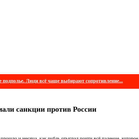
е подполье. Люди всё чаще выбирают сопротивление...
омали санкции против России
е прошло и месяца, как рубль отыграл почти всё падение, которо