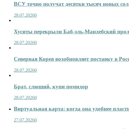
ВСУ точно получат десятки тысяч новых сол
28.07.2026
0
Хуситы перекрыли Баб-эль-Мандебский про
28.07.2026
0
Северная Корея возобновляет поставку в Рос
28.07.2026
0
Брат, слющий, купи помидор
28.07.2026
0
Виртуальная карта: когда она удобнее пласт
27.07.2026
0