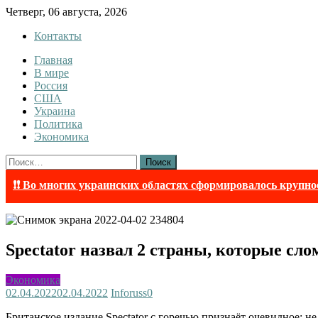
Skip
Четверг, 06 августа, 2026
to
Контакты
content
Главная
InfoRuss
InfoRuss — Новости
В мире
Россия
США
Украина
Политика
Экономика
Найти:
❗❗ Во многих украинских областях сформировалось крупно
Spectator назвал 2 страны, которые сл
Экономика
02.04.2022
02.04.2022
Inforuss
0
Британское издание Spectator с горечью признаёт очевидное: н