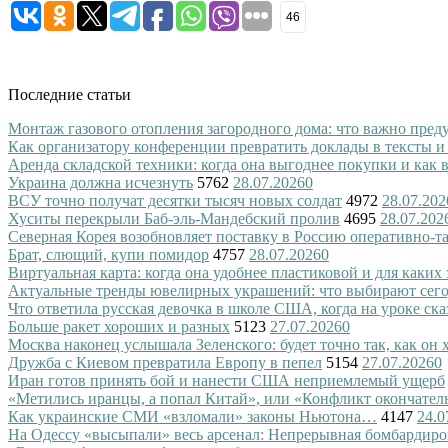
46
Последние статьи
Монтаж газового отопления загородного дома: что важно преду
Как организатору конференции превратить доклады в тексты и
Аренда складской техники: когда она выгоднее покупки и как
Украина должна исчезнуть
5762
28.07.2026
0
ВСУ точно получат десятки тысяч новых солдат
4972
28.07.202
Хуситы перекрыли Баб-эль-Мандебский пролив
4695
28.07.202
Северная Корея возобновляет поставку в Россию оперативно-т
Брат, слющий, купи помидор
4757
28.07.2026
0
Виртуальная карта: когда она удобнее пластиковой и для каких
Актуальные тренды ювелирных украшений: что выбирают сег
Что ответила русская девочка в школе США, когда на уроке ск
Больше ракет хороших и разных
5123
27.07.2026
0
Москва наконец услышала Зеленского: будет точно так, как он 
Дружба с Киевом превратила Европу в пепел
5154
27.07.2026
0
Иран готов принять бой и нанести США неприемлемый ущерб
«Метились иранцы, а попал Китай», или «Конфликт окончател
Как украинские СМИ «взломали» законы Ньютона…
4147
24.0
На Одессу «высыпали» весь арсенал: Непрерывная бомбардиро