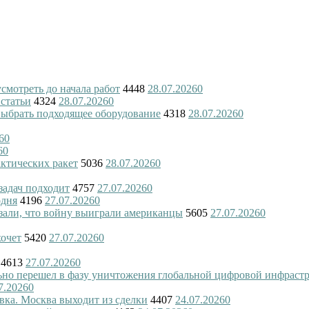
смотреть до начала работ
4448
28.07.2026
0
 статьи
4324
28.07.2026
0
 выбрать подходящее оборудование
4318
28.07.2026
0
6
0
6
0
актических ракет
5036
28.07.2026
0
 задач подходит
4757
27.07.2026
0
одня
4196
27.07.2026
0
азали, что войну выиграли американцы
5605
27.07.2026
0
хочет
5420
27.07.2026
0
4613
27.07.2026
0
ьно перешел в фазу уничтожения глобальной цифровой инфраст
7.2026
0
вка. Москва выходит из сделки
4407
24.07.2026
0