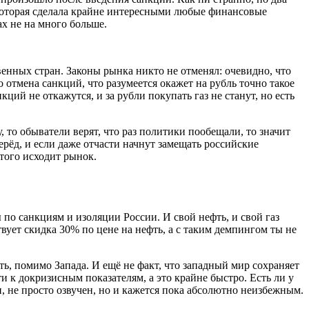
которая сделала крайне интересными любые финансовые
ах не на много больше.
венных стран. Законы рынка никто не отменял: очевидно, что
о отмена санкций, что разумеется окажет на рубль точно такое
ций не откажутся, и за рубли покупать газ не станут, но есть
 то обыватели верят, что раз политики пообещали, то значит
ерёд, и если даже отчасти начнут замещать российские
этого исходит рынок.
 по санкциям и изоляции России. И свой нефть, и свой газ
вует скидка 30% по цене на нефть, а с таким демпингом ты не
ать, помимо Запада. И ещё не факт, что западный мир сохраняет
к докризисным показателям, а это крайне быстро. Есть ли у
и, не просто озвучен, но и кажется пока абсолютно неизбежным.