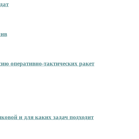
дат
лив
сию оперативно-тактических ракет
иковой и для каких задач подходит