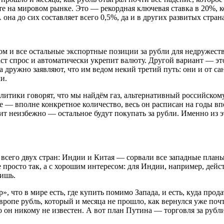
те на мировом рынке. Это — рекордная ключевая ставка в 20%, 
она до сих составляет всего 0,5%, да и в других развитых стран
ом и все остальные экспортные позиции за рубли для недружест
даст спрос и автоматически укрепит валюту. Другой вариант — эт
дружно заявляют, что им ведом некий третий путь: они и от санк
и.
итики говорят, что мы найдём газ, альтернативный российскому,
ле — вполне конкретное количество, весь он расписан на годы вп
ачит неизбежно — остальное будут покупать за рубли. Именно из 
я всего двух стран: Индии и Китая — сорвали все западные планы
просто так, а с хорошим интересом: для Индии, например, дейст
тишь.
», что в мире есть, где купить помимо Запада, и есть, куда прод
 рубль, который и месяца не прошло, как вернулся уже почти 
 то он никому не известен. А вот план Путина — торговля за рубл