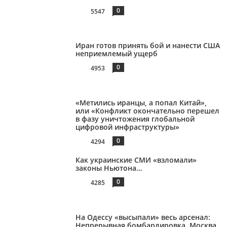
0
5547
Иран готов принять бой и нанести США
неприемлемый ущерб
0
4953
«Метились иранцы, а попал Китай»,
или «Конфликт окончательно перешел
в фазу уничтожения глобальной
цифровой инфраструктуры»
0
4294
Как украинские СМИ «взломали»
законы Ньютона…
0
4285
На Одессу «высыпали» весь арсенал:
Непрерывная бомбардировка. Москва