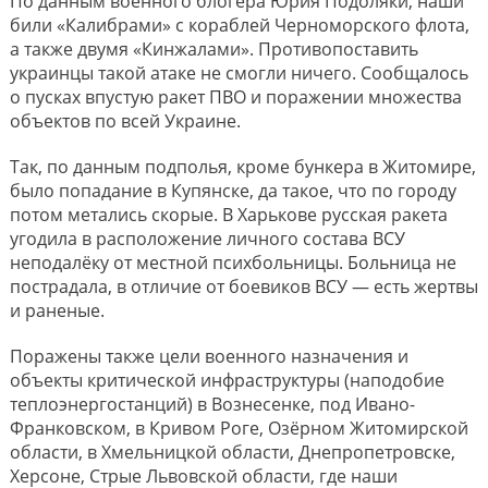
По данным военного блогера Юрия Подоляки, наши
били «Калибрами» с кораблей Черноморского флота,
а также двумя «Кинжалами». Противопоставить
украинцы такой атаке не смогли ничего. Сообщалось
о пусках впустую ракет ПВО и поражении множества
объектов по всей Украине.
Так, по данным подполья, кроме бункера в Житомире,
было попадание в Купянске, да такое, что по городу
потом метались скорые. В Харькове русская ракета
угодила в расположение личного состава ВСУ
неподалёку от местной психбольницы. Больница не
пострадала, в отличие от боевиков ВСУ — есть жертвы
и раненые.
Поражены также цели военного назначения и
объекты критической инфраструктуры (наподобие
теплоэнергостанций) в Вознесенке, под Ивано-
Франковском, в Кривом Роге, Озёрном Житомирской
области, в Хмельницкой области, Днепропетровске,
Херсоне, Стрые Львовской области, где наши