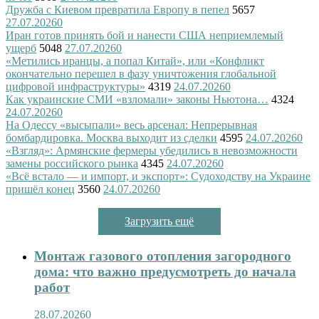
Дружба с Киевом превратила Европу в пепел
5657
27.07.2026
0
Иран готов принять бой и нанести США неприемлемый
ущерб
5048
27.07.2026
0
«Метились иранцы, а попал Китай», или «Конфликт
окончательно перешел в фазу уничтожения глобальной
цифровой инфраструктуры»
4319
24.07.2026
0
Как украинские СМИ «взломали» законы Ньютона…
4324
24.07.2026
0
На Одессу «высыпали» весь арсенал: Непрерывная
бомбардировка. Москва выходит из сделки
4595
24.07.2026
0
«Взгляд»: Армянские фермеры убедились в невозможности
замены российского рынка
4345
24.07.2026
0
«Всё встало — и импорт, и экспорт»: Судоходству на Украине
пришёл конец
3560
24.07.2026
0
Загрузить ещё
Монтаж газового отопления загородного
дома: что важно предусмотреть до начала
работ
28.07.2026
0