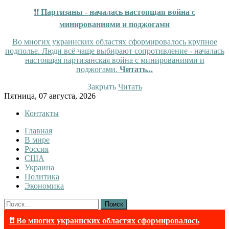
❗❗
Партизаны - началась настоящая война с
минированиями и поджогами
Во многих украинских областях сформировалось крупное
подполье. Люди всё чаще выбирают сопротивление - началась
настоящая партизанская война с минированиями и
поджогами.
Читать...
Закрыть
Читать
Skip
Пятница, 07 августа, 2026
to
Контакты
content
Главная
InfoRuss
InfoRuss — Новости
В мире
Россия
США
Украина
Политика
Экономика
Найти:
❗❗ Во многих украинских областях сформировалось