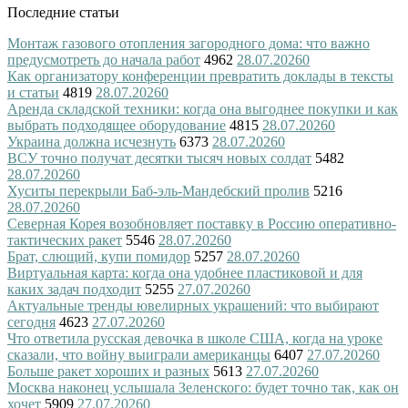
Последние статьи
Монтаж газового отопления загородного дома: что важно
предусмотреть до начала работ
4962
28.07.2026
0
Как организатору конференции превратить доклады в тексты
и статьи
4819
28.07.2026
0
Аренда складской техники: когда она выгоднее покупки и как
выбрать подходящее оборудование
4815
28.07.2026
0
Украина должна исчезнуть
6373
28.07.2026
0
ВСУ точно получат десятки тысяч новых солдат
5482
28.07.2026
0
Хуситы перекрыли Баб-эль-Мандебский пролив
5216
28.07.2026
0
Северная Корея возобновляет поставку в Россию оперативно-
тактических ракет
5546
28.07.2026
0
Брат, слющий, купи помидор
5257
28.07.2026
0
Виртуальная карта: когда она удобнее пластиковой и для
каких задач подходит
5255
27.07.2026
0
Актуальные тренды ювелирных украшений: что выбирают
сегодня
4623
27.07.2026
0
Что ответила русская девочка в школе США, когда на уроке
сказали, что войну выиграли американцы
6407
27.07.2026
0
Больше ракет хороших и разных
5613
27.07.2026
0
Москва наконец услышала Зеленского: будет точно так, как он
хочет
5909
27.07.2026
0