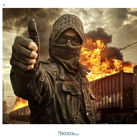
+
Читать....