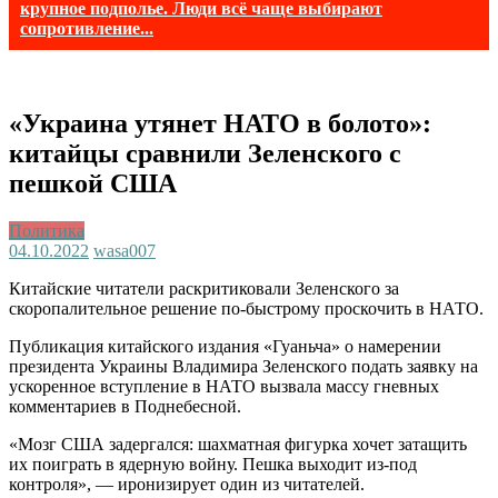
крупное подполье. Люди всё чаще выбирают
сопротивление...
«Украина утянет НАТО в болото»:
китайцы сравнили Зеленского с
пешкой США
Политика
04.10.2022
wasa007
Китайские читатели раскритиковали Зеленского за
скоропалительное решение по-быстрому проскочить в НАТО.
Публикация китайского издания «Гуаньча» о намерении
президента Украины Владимира Зеленского подать заявку на
ускоренное вступление в НАТО вызвала массу гневных
комментариев в Поднебесной.
«Мозг США задергался: шахматная фигурка хочет затащить
их поиграть в ядерную войну. Пешка выходит из-под
контроля», — иронизирует один из читателей.