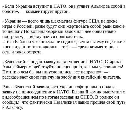
«Если Украина вступит в НАТО, она утянет Альянс за собой в
болото», — комментирует другой.
«Украина — всего лишь шахматная фигура США на доске
игры с Россией, разве будут они жертвовать собой ради какой-
то пешки? Но вот иллюзорный замок для нее обязательно
построят», — возмущается пользователь.
«Тело Байдена уже никуда не годится, зачем вы ему еще такие
«неожиданности» подкидываете?» — среди комментариев
есть и такая острота.
«Зеленский: я подал заявку на вступление в НАТО. Старик с
Альцгеймером: действуйте по сценарию, как мы условились!
Путин: о чем бы вы ни условились, все напрасно», —
рассказывает свою притчу на злобу дня китайский читатель.
Ранее Зеленский заявил, что Украина официально подала
заявку на присоединение к НАТО. Бывший комик выступил с
видеообращением по итогам заседания СНБО. В ролике он
сообщил, что фактически Незалежная давно прошла свой путь
к Альянсу.