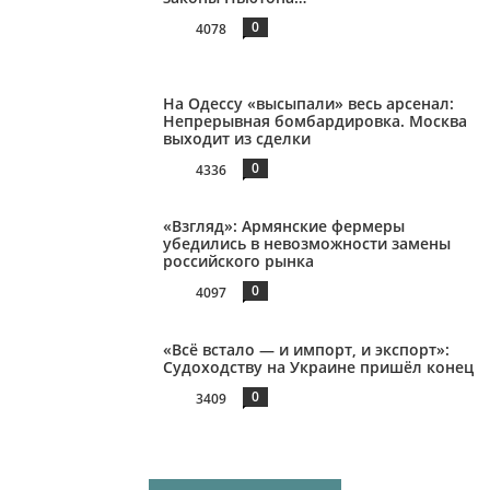
0
4078
На Одессу «высыпали» весь арсенал:
Непрерывная бомбардировка. Москва
выходит из сделки
0
4336
«Взгляд»: Армянские фермеры
убедились в невозможности замены
российского рынка
0
4097
«Всё встало — и импорт, и экспорт»:
Судоходству на Украине пришёл конец
0
3409