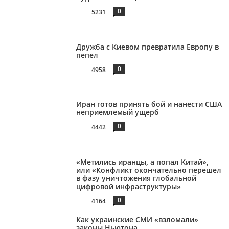
0
5231
Дружба с Киевом превратила Европу в
пепел
0
4958
Иран готов принять бой и нанести США
неприемлемый ущерб
0
4442
«Метились иранцы, а попал Китай»,
или «Конфликт окончательно перешел
в фазу уничтожения глобальной
цифровой инфраструктуры»
0
4164
Как украинские СМИ «взломали»
законы Ньютона…