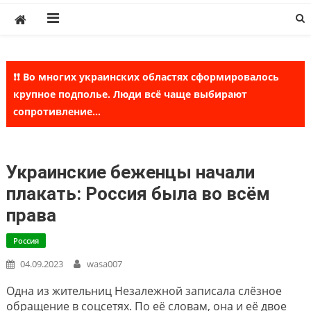
Skip
to
content
❗❗ Во многих украинских областях сформировалось
крупное подполье. Люди всё чаще выбирают
сопротивление...
Украинские беженцы начали
плакать: Россия была во всём
права
Россия
04.09.2023
wasa007
Одна из жительниц Незалежной записала слёзное
обращение в соцсетях. По её словам, она и её двое