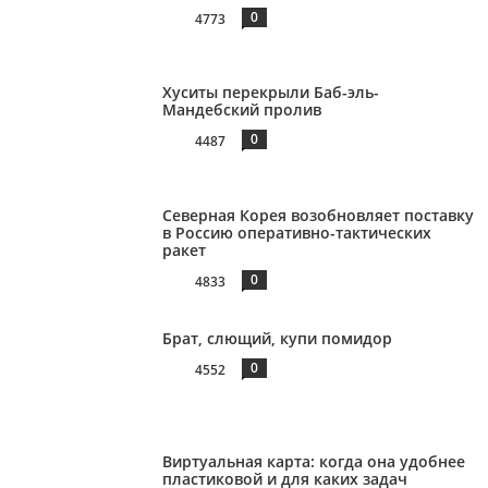
0
4773
Хуситы перекрыли Баб-эль-
Мандебский пролив
0
4487
Северная Корея возобновляет поставку
в Россию оперативно-тактических
ракет
0
4833
Брат, слющий, купи помидор
0
4552
Виртуальная карта: когда она удобнее
пластиковой и для каких задач