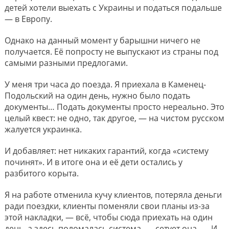
детей хотели выехать с Украины и податься подальше
— в Европу.
Однако на данный момент у барышни ничего не
получается. Её попросту не выпускают из страны под
самыми разными предлогами.
У меня три часа до поезда. Я приехала в Каменец-
Подольский на один день, нужно было подать
документы… Подать документы просто нереально. Это
целый квест: не одно, так другое, — на чистом русском
жалуется украинка.
И добавляет: нет никаких гарантий, когда «систему
починят». И в итоге она и её дети остались у
разбитого корыта.
Я на работе отменила кучу клиентов, потеряла деньги
ради поездки, клиенты поменяли свои планы из-за
этой накладки, — всё, чтобы сюда приехать на один
день, а здесь поломалась система, — сетует она. — И