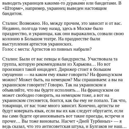
выводить украинцев какими-то дураками или бандитами. В
«Шторме», например, украинец выведен настоящим
бандитом.
Сталин: Возможно. Но, между прочим, это зависит и от вас.
Недавно, полгода тому назад, здесь в Москве было
празднество, и украинцы, как они выражались, созвали свою
колонию в Большом театре. На празднестве были
выступления артистов украинских.
Голос с места: Артистов из пивных набрали?
Сталин: Были от вас певцы и бандуристы. Участвовала та
группа, которую рекомендовали из Харькова… Но вот
произошел такой инцидент. Дирижер стоит в большом
смущении — на каком ему языке говорить? На французском
можно? Может быть, на немецком? Мы спрашиваем: а вы на
украинском говорите? Говорю. Так на украинском и
объявляйте, что вы будете исполнять… На французском он
может свободно говорить, на немецком тоже, а вот на
украинском стесняется, боится, как бы ему не попало. Так что,
товарищи, от вас тоже много зависит. Конечно, артисты не
будут коверкать язык, если вы их как следует обругаете, если
вы сами будете организовывать вот такие приезды, встречи и
прочее… Вы тоже виноваты. Насчет «Дней Турбиных» — я
ведь сказал, что это антисоветская штука, и Булгаков не наш…