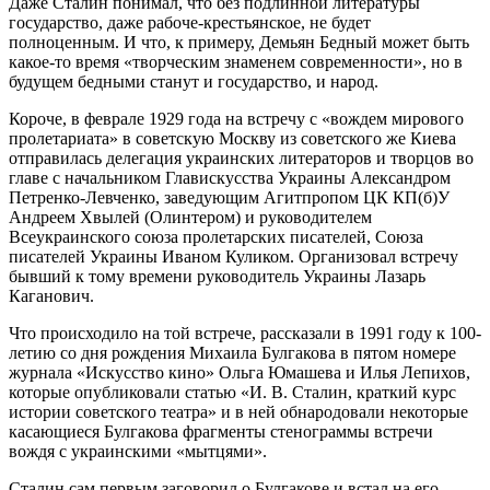
Даже Сталин понимал, что без подлинной литературы
государство, даже рабоче-крестьянское, не будет
полноценным. И что, к примеру, Демьян Бедный может быть
какое-то время «творческим знаменем современности», но в
будущем бедными станут и государство, и народ.
Короче, в феврале 1929 года на встречу с «вождем мирового
пролетариата» в советскую Москву из советского же Киева
отправилась делегация украинских литераторов и творцов во
главе с начальником Главискусства Украины Александром
Петренко-Левченко, заведующим Агитпропом ЦК КП(б)У
Андреем Хвылей (Олинтером) и руководителем
Всеукраинского союза пролетарских писателей, Союза
писателей Украины Иваном Куликом. Организовал встречу
бывший к тому времени руководитель Украины Лазарь
Каганович.
Что происходило на той встрече, рассказали в 1991 году к 100-
летию со дня рождения Михаила Булгакова в пятом номере
журнала «Искусство кино» Ольга Юмашева и Илья Лепихов,
которые опубликовали статью «И. В. Сталин, краткий курс
истории советского театра» и в ней обнародовали некоторые
касающиеся Булгакова фрагменты стенограммы встречи
вождя с украинскими «мытцями».
Сталин сам первым заговорил о Булгакове и встал на его