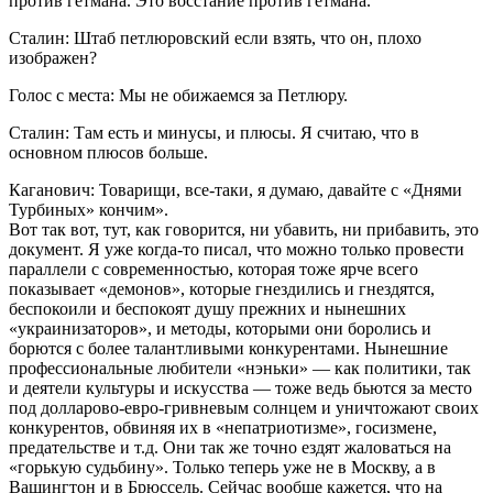
против гетмана. Это восстание против гетмана.
Сталин: Штаб петлюровский если взять, что он, плохо
изображен?
Голос с места: Мы не обижаемся за Петлюру.
Сталин: Там есть и минусы, и плюсы. Я считаю, что в
основном плюсов больше.
Каганович: Товарищи, все-таки, я думаю, давайте с «Днями
Турбиных» кончим».
Вот так вот, тут, как говорится, ни убавить, ни прибавить, это
документ. Я уже когда-то писал, что можно только провести
параллели с современностью, которая тоже ярче всего
показывает «демонов», которые гнездились и гнездятся,
беспокоили и беспокоят душу прежних и нынешних
«украинизаторов», и методы, которыми они боролись и
борются с более талантливыми конкурентами. Нынешние
профессиональные любители «нэньки» — как политики, так
и деятели культуры и искусства — тоже ведь бьются за место
под долларово-евро-гривневым солнцем и уничтожают своих
конкурентов, обвиняя их в «непатриотизме», госизмене,
предательстве и т.д. Они так же точно ездят жаловаться на
«горькую судьбину». Только теперь уже не в Москву, а в
Вашингтон и в Брюссель. Сейчас вообще кажется, что на