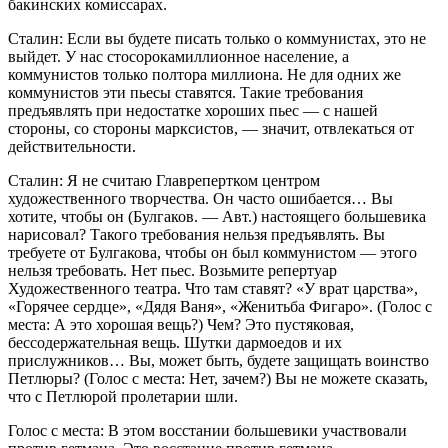
бакинских комиссарах.
Сталин: Если вы будете писать только о коммунистах, это не
выйдет. У нас стосорокамиллионное население, а
коммунистов только полтора миллиона. Не для одних же
коммунистов эти пьесы ставятся. Такие требования
предъявлять при недостатке хороших пьес — с нашей
стороны, со стороны марксистов, — значит, отвлекаться от
действительности.
Сталин: Я не считаю Главрепертком центром
художественного творчества. Он часто ошибается… Вы
хотите, чтобы он (Булгаков. — Авт.) настоящего большевика
нарисовал? Такого требования нельзя предъявлять. Вы
требуете от Булгакова, чтобы он был коммунистом — этого
нельзя требовать. Нет пьес. Возьмите репертуар
Художественного театра. Что там ставят? «У врат царства»,
«Горячее сердце», «Дядя Ваня», «Женитьба Фигаро». (Голос с
места: А это хорошая вещь?) Чем? Это пустяковая,
бессодержательная вещь. Шутки дармоедов и их
прислужников… Вы, может быть, будете защищать воинство
Петлюры? (Голос с места: Нет, зачем?) Вы не можете сказать,
что с Петлюрой пролетарии шли.
Голос с места: В этом восстании большевики участвовали