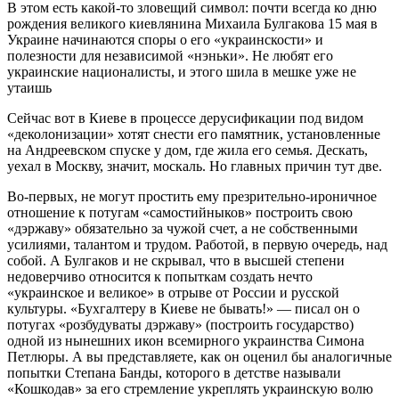
В этом есть какой-то зловещий символ: почти всегда ко дню
рождения великого киевлянина Михаила Булгакова 15 мая в
Украине начинаются споры о его «украинскости» и
полезности для независимой «нэньки». Не любят его
украинские националисты, и этого шила в мешке уже не
утаишь
Сейчас вот в Киеве в процессе дерусификации под видом
«деколонизации» хотят снести его памятник, установленные
на Андреевском спуске у дом, где жила его семья. Дескать,
уехал в Москву, значит, москаль. Но главных причин тут две.
Во-первых, не могут простить ему презрительно-ироничное
отношение к потугам «самостийныков» построить свою
«дэржаву» обязательно за чужой счет, а не собственными
усилиями, талантом и трудом. Работой, в первую очередь, над
собой. А Булгаков и не скрывал, что в высшей степени
недоверчиво относится к попыткам создать нечто
«украинское и великое» в отрыве от России и русской
культуры. «Бухгалтеру в Киеве не бывать!» — писал он о
потугах «розбудуваты дэржаву» (построить государство)
одной из нынешних икон всемирного украинства Симона
Петлюры. А вы представляете, как он оценил бы аналогичные
попытки Степана Банды, которого в детстве называли
«Кошкодав» за его стремление укреплять украинскую волю