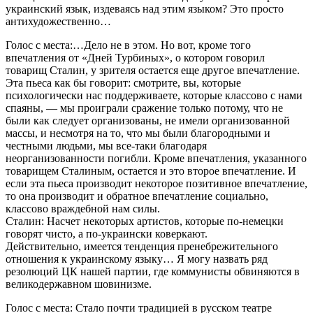
украинский язык, издеваясь над этим языком? Это просто
антихудожественно…
Голос с места:…Дело не в этом. Но вот, кроме того
впечатления от «Дней Турбиных», о котором говорил
товарищ Сталин, у зрителя остается еще другое впечатление.
Эта пьеса как бы говорит: смотрите, вы, которые
психологически нас поддерживаете, которые классово с нами
спаяны, — мы проиграли сражение только потому, что не
были как следует организованы, не имели организованной
массы, и несмотря на то, что мы были благородными и
честными людьми, мы все-таки благодаря
неорганизованности погибли. Кроме впечатления, указанного
товарищем Сталиным, остается и это второе впечатление. И
если эта пьеса производит некоторое позитивное впечатление,
то она производит и обратное впечатление социально,
классово враждебной нам силы.
Сталин: Насчет некоторых артистов, которые по-немецки
говорят чисто, а по-украински коверкают.
Действительно, имеется тенденция пренебрежительного
отношения к украинскому языку… Я могу назвать ряд
резолюций ЦК нашей партии, где коммунисты обвиняются в
великодержавном шовинизме.
Голос с места: Стало почти традицией в русском театре