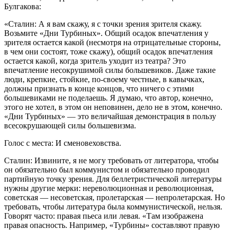
Булгакова:
«Сталин: А я вам скажу, я с точки зрения зрителя скажу.
Возьмите «Дни Турбиных». Общий осадок впечатления у
зрителя остается какой (несмотря на отрицательные стороны,
в чем они состоят, тоже скажу), общий осадок впечатления
остается какой, когда зритель уходит из театра? Это
впечатление несокрушимой силы большевиков. Даже такие
люди, крепкие, стойкие, по-своему честные, в кавычках,
должны признать в конце концов, что ничего с этими
большевиками не поделаешь. Я думаю, что автор, конечно,
этого не хотел, в этом он неповинен, дело не в этом, конечно.
«Дни Турбиных» — это величайшая демонстрация в пользу
всесокрушающей силы большевизма.
Голос с места: И сменовеховства.
Сталин: Извините, я не могу требовать от литератора, чтобы
он обязательно был коммунистом и обязательно проводил
партийную точку зрения. Для беллетристической литературы
нужны другие мерки: нереволюционная и революционная,
советская — несоветская, пролетарская — непролетарская. Но
требовать, чтобы литература была коммунистической, нельзя.
Говорят часто: правая пьеса или левая. «Там изображена
правая опасность. Например, «Турбины» составляют правую