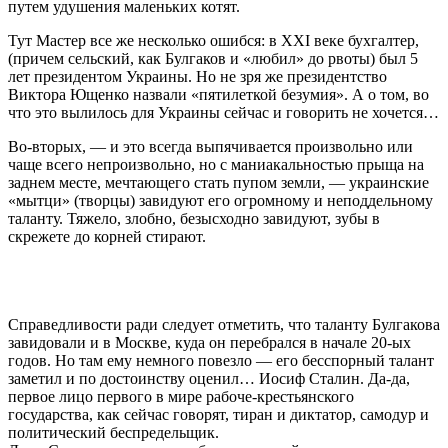
путем удушения маленьких котят.
Тут Мастер все же несколько ошибся: в XXI веке бухгалтер,
(причем сельский, как Булгаков и «любил» до рвоты) был 5
лет президентом Украины. Но не зря же президентство
Виктора Ющенко назвали «пятилеткой безумия». А о том, во
что это вылилось для Украины сейчас и говорить не хочется…
Во-вторых, — и это всегда выпячивается произвольно или
чаще всего непроизвольно, но с маниакальностью прыща на
заднем месте, мечтающего стать пупом земли, — украинские
«мытци» (творцы) завидуют его огромному и неподдельному
таланту. Тяжело, злобно, безысходно завидуют, зубы в
скрежете до корней стирают.
Справедливости ради следует отметить, что таланту Булгакова
завидовали и в Москве, куда он перебрался в начале 20-ых
годов. Но там ему немного повезло — его бесспорный талант
заметил и по достоинству оценил… Иосиф Сталин. Да-да,
первое лицо первого в мире рабоче-крестьянского
государства, как сейчас говорят, тиран и диктатор, самодур и
политический беспредельщик.