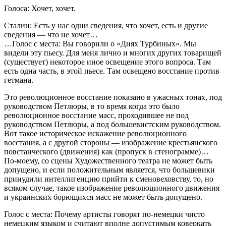
Голоса: Хочет, хочет.
Сталин: Есть у нас одни сведения, что хочет, есть и другие
сведения — что не хочет…
…Голос с места: Вы говорили о «Днях Турбиных». Мы
видели эту пьесу. Для меня лично и многих других товарищей
(существует) некоторое иное освещение этого вопроса. Там
есть одна часть, в этой пьесе. Там освещено восстание против
гетмана.
Это революционное восстание показано в ужасных тонах, под
руководством Петлюры, в то время когда это было
революционное восстание масс, проходившее не под
руководством Петлюры, а под большевистским руководством.
Вот такое историческое искажение революционного
восстания, а с другой стороны — изображение крестьянского
повстанческого (движения) как (пропуск в стенограмме)…
По-моему, со сцены Художественного театра не может быть
допущено, и если положительным является, что большевики
принудили интеллигенцию прийти к сменовеховству, то, но
всяком случае, такое изображение революционного движения
и украинских борющихся масс не может быть допущено.
Голос с места: Почему артисты говорят по-немецки чисто
немецким языком и считают вполне допустимым коверкать