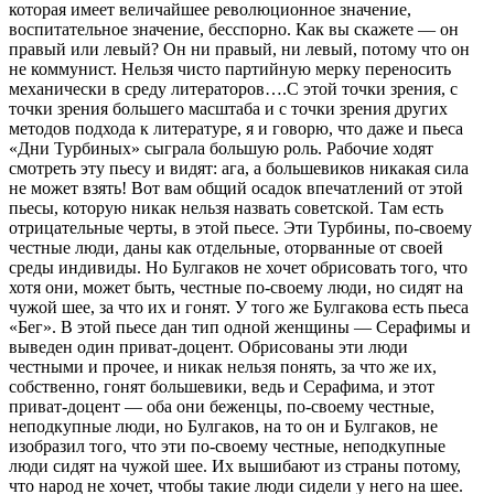
которая имеет величайшее революционное значение,
воспитательное значение, бесспорно. Как вы скажете — он
правый или левый? Он ни правый, ни левый, потому что он
не коммунист. Нельзя чисто партийную мерку переносить
механически в среду литераторов….С этой точки зрения, с
точки зрения большего масштаба и с точки зрения других
методов подхода к литературе, я и говорю, что даже и пьеса
«Дни Турбиных» сыграла большую роль. Рабочие ходят
смотреть эту пьесу и видят: ага, а большевиков никакая сила
не может взять! Вот вам общий осадок впечатлений от этой
пьесы, которую никак нельзя назвать советской. Там есть
отрицательные черты, в этой пьесе. Эти Турбины, по-своему
честные люди, даны как отдельные, оторванные от своей
среды индивиды. Но Булгаков не хочет обрисовать того, что
хотя они, может быть, честные по-своему люди, но сидят на
чужой шее, за что их и гонят. У того же Булгакова есть пьеса
«Бег». В этой пьесе дан тип одной женщины — Серафимы и
выведен один приват-доцент. Обрисованы эти люди
честными и прочее, и никак нельзя понять, за что же их,
собственно, гонят большевики, ведь и Серафима, и этот
приват-доцент — оба они беженцы, по-своему честные,
неподкупные люди, но Булгаков, на то он и Булгаков, не
изобразил того, что эти по-своему честные, неподкупные
люди сидят на чужой шее. Их вышибают из страны потому,
что народ не хочет, чтобы такие люди сидели у него на шее.