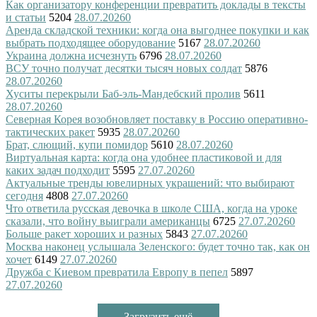
Как организатору конференции превратить доклады в тексты
и статьи
5204
28.07.2026
0
Аренда складской техники: когда она выгоднее покупки и как
выбрать подходящее оборудование
5167
28.07.2026
0
Украина должна исчезнуть
6796
28.07.2026
0
ВСУ точно получат десятки тысяч новых солдат
5876
28.07.2026
0
Хуситы перекрыли Баб-эль-Мандебский пролив
5611
28.07.2026
0
Северная Корея возобновляет поставку в Россию оперативно-
тактических ракет
5935
28.07.2026
0
Брат, слющий, купи помидор
5610
28.07.2026
0
Виртуальная карта: когда она удобнее пластиковой и для
каких задач подходит
5595
27.07.2026
0
Актуальные тренды ювелирных украшений: что выбирают
сегодня
4808
27.07.2026
0
Что ответила русская девочка в школе США, когда на уроке
сказали, что войну выиграли американцы
6725
27.07.2026
0
Больше ракет хороших и разных
5843
27.07.2026
0
Москва наконец услышала Зеленского: будет точно так, как он
хочет
6149
27.07.2026
0
Дружба с Киевом превратила Европу в пепел
5897
27.07.2026
0
Загрузить ещё