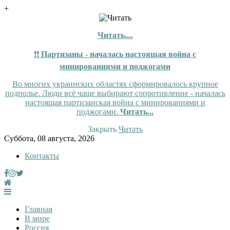
+
Читать....
❗❗
Партизаны - началась настоящая война с
минированиями и поджогами
Во многих украинских областях сформировалось крупное
подполье. Люди всё чаще выбирают сопротивление - началась
настоящая партизанская война с минированиями и
поджогами.
Читать...
Закрыть
Читать
Skip
Суббота, 08 августа, 2026
to
Контакты
content
InfoRuss
InfoRuss — Новости
Главная
В мире
Россия