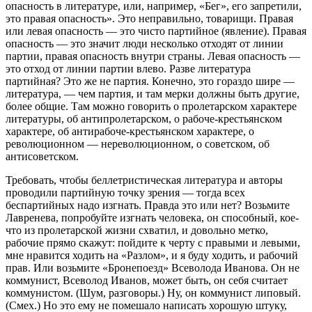
опасность в литературе, или, например, «Бег», его запретили,
это правая опасность». Это неправильно, товарищи. Правая
или левая опасность — это чисто партийное (явление). Правая
опасность — это значит люди несколько отходят от линии
партии, правая опасность внутри страны. Левая опасность —
это отход от линии партии влево. Разве литература
партийная? Это же не партия. Конечно, это гораздо шире —
литература, — чем партия, и там мерки должны быть другие,
более общие. Там можно говорить о пролетарском характере
литературы, об антипролетарском, о рабоче-крестьянском
характере, об антирабоче-крестьянском характере, о
революционном — нереволюционном, о советском, об
антисоветском.
Требовать, чтобы беллетристическая литература и авторы
проводили партийную точку зрения — тогда всех
беспартийных надо изгнать. Правда это или нет? Возьмите
Лавренева, попробуйте изгнать человека, он способный, кое-
что из пролетарской жизни схватил, и довольно метко,
рабочие прямо скажут: пойдите к черту с правыми и левыми,
мне нравится ходить на «Разлом», и я буду ходить, и рабочий
прав. Или возьмите «Бронепоезд» Всеволода Иванова. Он не
коммунист, Всеволод Иванов, может быть, он себя считает
коммунистом. (Шум, разговоры.) Ну, он коммунист липовый.
(Смех.) Но это ему не помешало написать хорошую штуку,