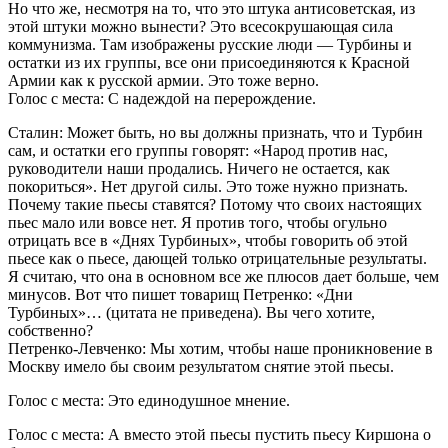
Но что же, несмотря на то, что это штука антисоветская, из
этой штуки можно вынести? Это всесокрушающая сила
коммунизма. Там изображены русские люди — Турбины и
остатки из их группы, все они присоединяются к Красной
Армии как к русской армии. Это тоже верно.
Голос с места: С надеждой на перерождение.
Сталин: Может быть, но вы должны признать, что и Турбин
сам, и остатки его группы говорят: «Народ против нас,
руководители наши продались. Ничего не остается, как
покориться». Нет другой силы. Это тоже нужно признать.
Почему такие пьесы ставятся? Потому что своих настоящих
пьес мало или вовсе нет. Я против того, чтобы огульно
отрицать все в «Днях Турбиных», чтобы говорить об этой
пьесе как о пьесе, дающей только отрицательные результаты.
Я считаю, что она в основном все же плюсов дает больше, чем
минусов. Вот что пишет товарищ Петренко: «Дни
Турбиных»… (цитата не приведена). Вы чего хотите,
собственно?
Петренко-Левченко: Мы хотим, чтобы наше проникновение в
Москву имело бы своим результатом снятие этой пьесы.
Голос с места: Это единодушное мнение.
Голос с места: А вместо этой пьесы пустить пьесу Киршона о