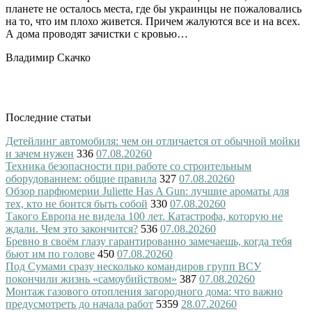
планете не осталось места, где бы украинцы не пожаловались
на то, что им плохо живется. Причем жалуются все и на всех.
А дома проводят зачистки с кровью…
Владимир Скачко
Последние статьи
Детейлинг автомобиля: чем он отличается от обычной мойки
и зачем нужен
336
07.08.2026
0
Техника безопасности при работе со строительным
оборудованием: общие правила
327
07.08.2026
0
Обзор парфюмерии Juliette Has A Gun: лучшие ароматы для
тех, кто не боится быть собой
330
07.08.2026
0
Такого Европа не видела 100 лет. Катастрофа, которую не
ждали. Чем это закончится?
536
07.08.2026
0
Бревно в своём глазу гарантированно замечаешь, когда тебя
бьют им по голове
450
07.08.2026
0
Под Сумами сразу несколько командиров групп ВСУ
покончили жизнь «самоубийством»
387
07.08.2026
0
Монтаж газового отопления загородного дома: что важно
предусмотреть до начала работ
5359
28.07.2026
0