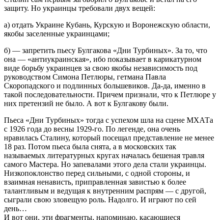
защиту. Но украинцы требовали двух вещей:
а) отдать Украине Кубань, Курскую и Воронежскую области,
якобы заселенные украинцами;
б) — запретить пьесу Булгакова «Дни Турбиных». За то, что
она — «антиукраинская», ибо показывает в карикатурном
виде борьбу украинцев за свою якобы независимость под
руководством Симона Петлюры, гетмана Павла
Скоропадского и подлинных большевиков. Да-да, именно в
такой последовательности. Причем признали, что к Петлюре у
них претензий не было. А вот к Булгакову были.
Пьеса «Дни Турбиных» тогда с успехом шла на сцене МХАТа
с 1926 года до весны 1929-го. По легенде, она очень
нравилась Сталину, который посещал представление не менее
18 раз. Потом пьеса была снята, а в московских так
называемых литературных кругах началась бешеная травля
самого Мастера. Но запевалами этого дела стали украинцы.
Низкопоклонство перед сильными, с одной стороны, и
взаимная ненависть, приправленная завистью к более
талантливым и ведущая к внутренним распрям — с другой,
сыграли свою зловещую роль. Надолго. И играют по сей
день…
И вот они, эти фрагменты, напоминаю, касающиеся