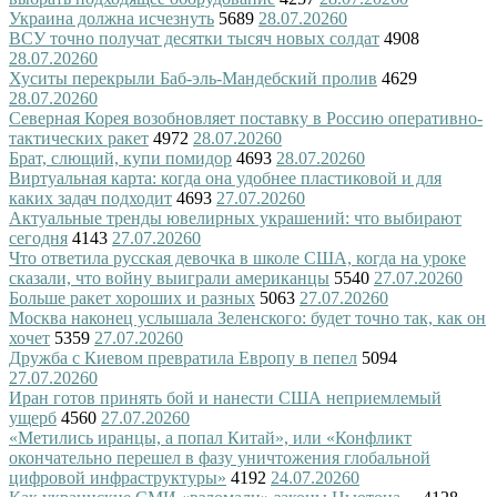
Украина должна исчезнуть
5689
28.07.2026
0
ВСУ точно получат десятки тысяч новых солдат
4908
28.07.2026
0
Хуситы перекрыли Баб-эль-Мандебский пролив
4629
28.07.2026
0
Северная Корея возобновляет поставку в Россию оперативно-
тактических ракет
4972
28.07.2026
0
Брат, слющий, купи помидор
4693
28.07.2026
0
Виртуальная карта: когда она удобнее пластиковой и для
каких задач подходит
4693
27.07.2026
0
Актуальные тренды ювелирных украшений: что выбирают
сегодня
4143
27.07.2026
0
Что ответила русская девочка в школе США, когда на уроке
сказали, что войну выиграли американцы
5540
27.07.2026
0
Больше ракет хороших и разных
5063
27.07.2026
0
Москва наконец услышала Зеленского: будет точно так, как он
хочет
5359
27.07.2026
0
Дружба с Киевом превратила Европу в пепел
5094
27.07.2026
0
Иран готов принять бой и нанести США неприемлемый
ущерб
4560
27.07.2026
0
«Метились иранцы, а попал Китай», или «Конфликт
окончательно перешел в фазу уничтожения глобальной
цифровой инфраструктуры»
4192
24.07.2026
0