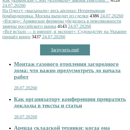
Как украинские СМИ «взломали» законы Ньютона…
4128
24.07.2026
0
На Одессу «высыпали» весь арсенал: Непрерывная
бомбардировка. Москва выходит из сделки
4386
24.07.2026
0
«Взгляд»: Армянские фермеры убедились в невозможности
замены российского рынка
4143
24.07.2026
0
«Всё встало — и импорт, и экспорт»: Судоходству на Украине
пришёл конец
3437
24.07.2026
0
Загрузить ещё
Монтаж газового отопления загородного
дома: что важно предусмотреть до начала
работ
28.07.2026
0
Как организатору конференции превратить
доклады в тексты и статьи
28.07.2026
0
Аренда складской техники: когда она