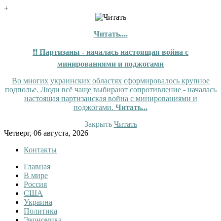
+
Читать....
❗❗
Партизаны - началась настоящая война с
минированиями и поджогами
Во многих украинских областях сформировалось крупное
подполье. Люди всё чаще выбирают сопротивление - началась
настоящая партизанская война с минированиями и
поджогами.
Читать...
Закрыть
Читать
Skip
Четверг, 06 августа, 2026
to
Контакты
content
Главная
InfoRuss
InfoRuss — Новости
В мире
Россия
США
Украина
Политика
Экономика