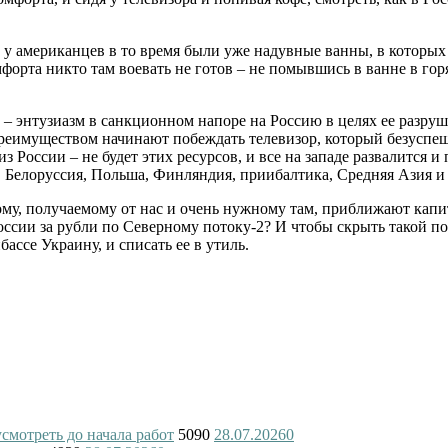
 у американцев в то время были уже надувные ванны, в которы
орта никто там воевать не готов – не помывшись в ванне в горя
– энтузиазм в санкционном напоре на Россию в целях ее разруше
преимуществом начинают побеждать телевизор, который безуспеш
з России – не будет этих ресурсов, и все на западе развалится и 
, Белоруссия, Польша, Финляндия, приибалтика, Средняя Азия и К
му, получаемому от нас и очень нужному там, приближают капи
сии за рубли по Северному потоку-2? И чтобы скрыть такой позо
ассе Украину, и списать ее в утиль.
смотреть до начала работ
5090
28.07.2026
0