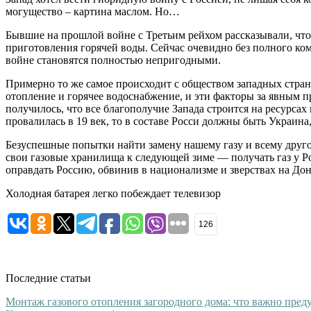
могущество – картина маслом. Но…
Бывшие на прошлой войне с Третьим рейхом рассказывали, что
приготовления горячей воды. Сейчас очевидно без полного комф
войне становятся полностью непригодными.
Примерно то же самое происходит с обществом западных стран 
отопление и горячее водоснабжение, и эти факторы за явным 
получилось, что все благополучие Запада строится на ресурсах и
провалилась в 19 век, то в составе Росси должны быть Украина
Безуспешные попытки найти замену нашему газу и всему друго
свои газовые хранилища к следующей зиме — получать газ у Рос
оправдать Россию, обвинив в национализме и зверствах на Донб
Холодная батарея легко побеждает телевизор
126
Последние статьи
Монтаж газового отопления загородного дома: что важно преду