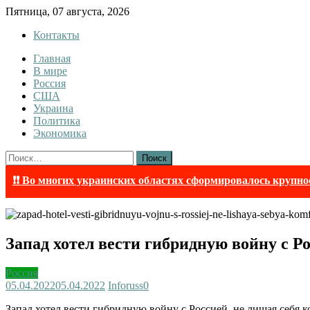
Skip
Пятница, 07 августа, 2026
to
Контакты
content
Главная
InfoRuss
InfoRuss — Новости
В мире
Россия
США
Украина
Политика
Экономика
Найти:
❗❗ Во многих украинских областях сформировалось крупно
Запад хотел вести гибридную войну с Р
Россия
05.04.2022
05.04.2022
Inforuss
0
Запад хотел вести гибридную войну с Россией, не лишая себя ко