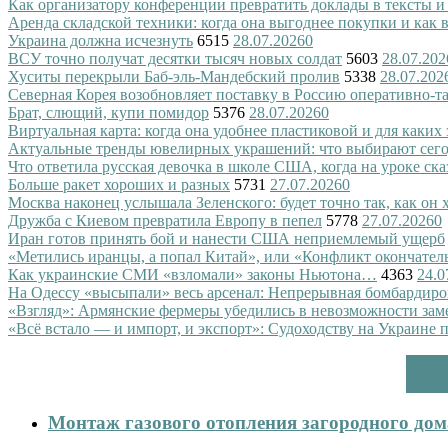
Как организатору конференции превратить доклады в тексты и
Аренда складской техники: когда она выгоднее покупки и как
Украина должна исчезнуть
6515
28.07.2026
0
ВСУ точно получат десятки тысяч новых солдат
5603
28.07.202
Хуситы перекрыли Баб-эль-Мандебский пролив
5338
28.07.202
Северная Корея возобновляет поставку в Россию оперативно-т
Брат, слющий, купи помидор
5376
28.07.2026
0
Виртуальная карта: когда она удобнее пластиковой и для каких
Актуальные тренды ювелирных украшений: что выбирают сег
Что ответила русская девочка в школе США, когда на уроке ск
Больше ракет хороших и разных
5731
27.07.2026
0
Москва наконец услышала Зеленского: будет точно так, как он 
Дружба с Киевом превратила Европу в пепел
5778
27.07.2026
0
Иран готов принять бой и нанести США неприемлемый ущерб
«Метились иранцы, а попал Китай», или «Конфликт окончател
Как украинские СМИ «взломали» законы Ньютона…
4363
24.0
На Одессу «высыпали» весь арсенал: Непрерывная бомбардиро
«Взгляд»: Армянские фермеры убедились в невозможности зам
«Всё встало — и импорт, и экспорт»: Судоходству на Украине 
Монтаж газового отопления загородного дома