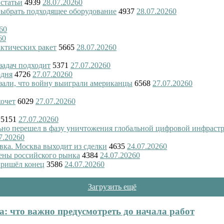
 статьи
4939
28.07.2026
0
 выбрать подходящее оборудование
4937
28.07.2026
0
6
0
6
0
актических ракет
5665
28.07.2026
0
 задач подходит
5371
27.07.2026
0
одня
4726
27.07.2026
0
азали, что войну выиграли американцы
6568
27.07.2026
0
хочет
6029
27.07.2026
0
5151
27.07.2026
0
ьно перешел в фазу уничтожения глобальной цифровой инфраст
7.2026
0
вка. Москва выходит из сделки
4635
24.07.2026
0
ены российского рынка
4384
24.07.2026
0
пришёл конец
3586
24.07.2026
0
Загрузить ещё
: что важно предусмотреть до начала работ