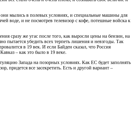
х они мылись в полевых условиях, и специальные машины для
чей воде, и не посмотрев телевизор с кофе, потешные войска к
ния сразу же угас после того, как выросли цены на бензин, на
но пытается убедить всех терпеть лишения и невзгоды. Так
провалится в 19 век. И если Байден сказал, что Россия
авказ – как это было в 19 веке.
туляцию Запада на позорных условиях. Как ЕС будет заполнять
р, придется все засекретить. Есть и другой вариант –