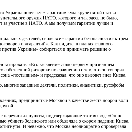
то Украина получает «гарантии» куда круче пятой статьи
тупательного оружия НАТО, которого и так здесь не было,
ят за участие в НАТО. А мы получаем гарантии лучше и
циальных деятелей, сводя все «гарантии безопасности» к трем
договоров и «гарантий». Как видите, в планах главного
ии против Украины» собираться и принимать решение о
нстатировать: «Его заявление стало первым признанием
го собственной риторике по сравнению с тем, что он говорил
сона «постыдным» и предсказал, что оно вызовет гнев Киева.
го, многие западные деятели, политики, аналитики, русофобы
влениях, предпринятые Москвой в качестве жеста доброй воли
другой.
 перечислил пункты, подтверждающие этот вывод: «Он не
елью убивать Зеленского или объявляла о скором падении Киева.
 достигнуты. И неважно, что Москва неоднократно опровергала