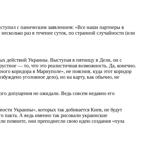
выступил с паническим заявлением: «Все наши партнеры в
есколько раз в течение суток, по странной случайности (или
ых действий Украины. Выступая в пятницу в Дели, он с
устное — то, что это реалистичная возможность. Да, конечно.
ого коридора в Мариуполе», не пояснив, куда этот коридор
буждено уголовное дело), но на карту, как обычно, не
ого допущения не ожидали. Ведь совсем недавно его
ности Украины», которых так добивается Киев, не будут
о пакта. А ведь именно так рисовали украинские
сли помните, они преподнесли свою идею создания «пула