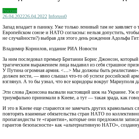
Россия
26.04.2022
26.04.2022
Inforuss
0
Запад впадает в панику. Уже только ленивый там не заявляет 
Европейском союзе и НАТО согласны: нельзя допустить, чтобы 
не случайности?) выбрав для этого день рождения Адольфа Гит
Владимир Корнилов, издание РИА Новости
За ним последовал премьер Британии Борис Джонсон, который 
трагическим выражением лица выдавил из себя страшное призна
У Путина огромная армия. <…> Мы должны быть реалистами». Д
должен вести, — явно слышал что-то об успехе российской арми
взглянул. А то бы узнал, что все коридоры вокруг Мариуполя 
Эти слова Джонсона вызвали настоящий шок на Украине. Уж от
триумфально принимали в Киеве, а тут — такая зрада, как гов
И это в Киеве еще стараются не замечать других крамольных с
повторять взаимные обязательства стран НАТО по коллективно
пропагандисты те «гарантии», которые они предложили записа
гарантов безопасности» как «альтернативную НАТО», созданн