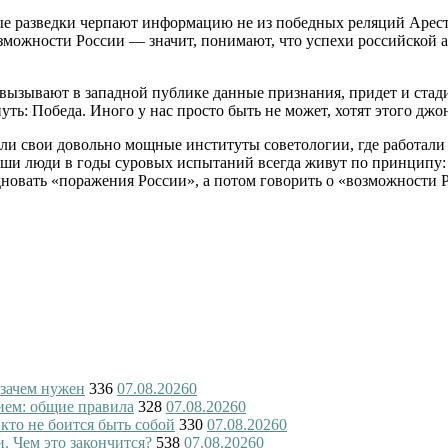
ые разведки черпают информацию не из победных реляций Арес
можности России — значит, понимают, что успехи российской а
ю вызывают в западной публике данные признания, придет и ста
ть: Победа. Иного у нас просто быть не может, хотят этого джо
али свои довольно мощные институты советологии, где работали
наши люди в годы суровых испытаний всегда живут по принципу:
дновать «поражения России», а потом говорить о «возможности 
 зачем нужен
336
07.08.2026
0
ием: общие правила
328
07.08.2026
0
 кто не боится быть собой
330
07.08.2026
0
и. Чем это закончится?
538
07.08.2026
0