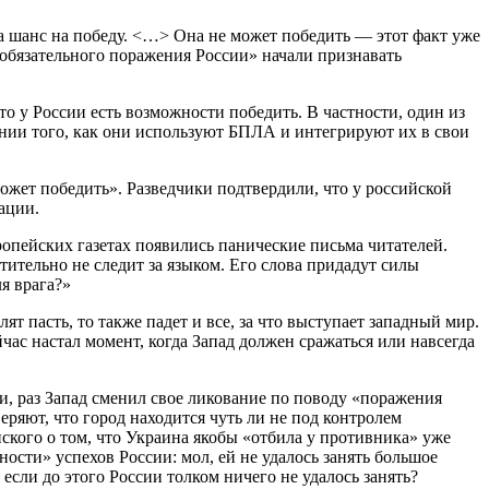
а шанс на победу. <…> Она не может победить — этот факт уже
 «обязательного поражения России» начали признавать
то у России есть возможности победить. В частности, один из
нии того, как они используют БПЛА и интегрируют их в свои
ожет победить». Разведчики подтвердили, что у российской
ации.
опейских газетах появились панические письма читателей.
ительно не следит за языком. Его слова придадут силы
я врага?»
т пасть, то также падет и все, за что выступает западный мир.
с настал момент, когда Запад должен сражаться или навсегда
ии, раз Запад сменил свое ликование по поводу «поражения
ряют, что город находится чуть ли не под контролем
кого о том, что Украина якобы «отбила у противника» уже
ности» успехов России: мол, ей не удалось занять большое
если до этого России толком ничего не удалось занять?