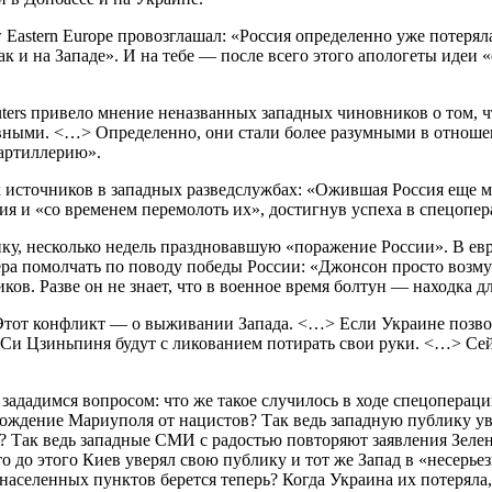
Eastern Europe провозглашал: «Россия определенно уже потерял
ак и на Западе». И на тебе — после всего этого апологеты идеи
uters привело мнение неназванных западных чиновников о том, ч
ивными. <…> Определенно, они стали более разумными в отноше
артиллерию».
х источников в западных разведслужбах: «Ожившая Россия еще м
я и «со временем перемолоть их», достигнув успеха в спецопер
у, несколько недель праздновавшую «поражение России». В евр
ера помолчать по поводу победы России: «Джонсон просто возмут
в. Разве он не знает, что в военное время болтун — находка дл
«Этот конфликт — о выживании Запада. <…> Если Украине позволя
и Цзиньпиня будут с ликованием потирать свои руки. <…> Сейча
 зададимся вопросом: что же такое случилось в ходе спецоперац
ождение Мариуполя от нацистов? Так ведь западную публику уве
Так ведь западные СМИ с радостью повторяют заявления Зеленс
о до этого Киев уверял свою публику и тот же Запад в «несерьез
аселенных пунктов берется теперь? Когда Украина их потеряла, 