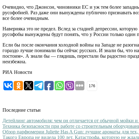
Очевидно, что Джонсон, чиновники ЕС и уж тем более западн
русофобией. Раз даже они вынуждены публично признавать воз
все более очевидным.
Наверняка это не предел. Вслед за стадией депрессии, котору
русофобы вынуждены будут понять, что у России только один пу
Если бы после окончания холодной войны на Западе не разогн
гораздо лучше понимали бы сейчас русских. И знали бы, что 
постоим». А знали бы — глядишь, перестали бы радостно праз
неизбежна.
РИА Новости
176
Последние статьи
Детейлинг автомобиля: чем он отличается от обычной мойки и
Техника безопасности при работе со строительным оборудован
Обзор парфюмерии Juliette Has A Gun: лучшие ароматы для тех,
Такого Европа не видела 100 лет. Катастрофа, которую не ждал