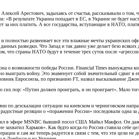
лексей Арестович, задыхаясь от счастья, рассказывали о том, ч
 «В результате Украина попадает в ЕС, в Украине не будет нас
т за них платить. А все государства, вступающие в НАТО, плат
 и полностью развеивает все эти влажные мечты украинских офи
анных разведки. Что Запад и так давно уже делает безо всяких 
ом, что страны НАТО будут в течение трех суток после «агресс
на о возможности победы России. Financial Times вынуждена ко
но выиграть войну. Это знаменует собой значительный сдвиг в е
новник Евросоюза, по признанию FT, назвал высказывание Джон
до сих пор: «Путин должен проиграть, и он проиграет». Мало то
мии по деэскалации ситуации на киевском и черниговском напра
 радостные реляции о «поражении России» последовали одна за 
явил в эфире MSNBC бывший посол США Майкл Макфол. Он даже
не захватил Харьков». Как будто когда-то Россия ставила себе ц
рации и сам же теперь радуется в связи с тем, что эти цели не
и в Донбассе и на Украине.