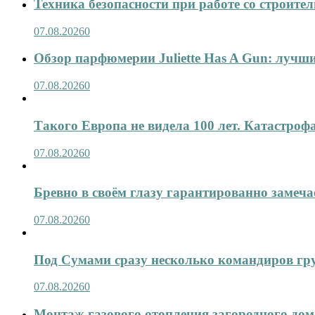
Техника безопасности при работе со строит
07.08.2026
0
Обзор парфюмерии Juliette Has A Gun: лучши
07.08.2026
0
Такого Европа не видела 100 лет. Катастроф
07.08.2026
0
Бревно в своём глазу гарантированно замеча
07.08.2026
0
Под Сумами сразу несколько командиров гр
07.08.2026
0
Монтаж газового отопления загородного дома