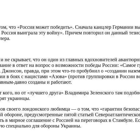
о том, что «Россия может победить». Сначала канцлер Германии 
Россия выиграла эту войну». Причем повторил он данный тезис н
лера.
и не скрывает, что он один из главных вдохновителей авантюрн
ние в ответ на вопрос о возможности победы России: «Самое гр
жонсон, правда, при этом что-то пробубнил о «создании наземн
и в боях с нацистами «Азова» (против группировки в России воз
давным-давно созданы и работают.
 кого, но от «лучшего друга» Владимира Зеленского там подобн
орят украинцы.
лов своего лондонского любимца — о том, что «гарантии безопас
й обороне, предусмотренные пятой статьей Североатлантическог
ть в мирное соглашение с Россией на переговорах в Стамбуле. Е
ую специально для обороны Украины.