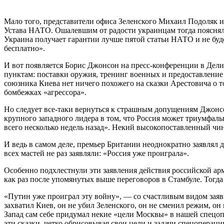
Мало того, представители офиса Зеленского Михаил Подоляк и А
Устава НАТО. Ошалевшим от радости украинцам тогда поясняли:
Украина получает гарантии лучше пятой статьи НАТО и не буде
бесплатно».
И вот появляется Борис Джонсон на пресс-конференции в Дели
пунктам: поставки оружия, тренинг военных и предоставление д
союзника Киева нет ничего похожего на сказки Арестовича о т
бомбежках «агрессора».
Но следует все-таки вернуться к страшным допущениям Джонсо
крупного западного лидера в том, что Россия может триумфаль
всего несколько недель назад». Некий высокопоставленный чи
И ведь в самом деле, премьер Британии неоднократно заявлял 
всех мастей не раз заявляли: «Россия уже проиграла».
Особенно подхлестнули эти заявления действия российской ар
как раз после упомянутых выше переговоров в Стамбуле. Тогда
«Путин уже проиграл эту войну», — со счастливым видом за
захватил Киев, он не убил Зеленского, он не сменил режим, он 
Запад сам себе придумал некие «цели Москвы» в нашей спецопе
эти сказки, четко обрисовывая свои цели и задачи спецопераци