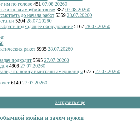
ют им по голове
451
07.08.2026
0
и жизнь «самоубийством»
387
07.08.2026
0
смотреть до начала работ
5359
28.07.2026
0
 статьи
5204
28.07.2026
0
 выбрать подходящее оборудование
5167
28.07.2026
0
6
0
6
0
актических ракет
5935
28.07.2026
0
 задач подходит
5595
27.07.2026
0
одня
4808
27.07.2026
0
азали, что войну выиграли американцы
6725
27.07.2026
0
хочет
6149
27.07.2026
0
Загрузить ещё
т обычной мойки и зачем нужен