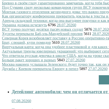
Бревно в своём глазу гарантированно замечаешь, когда тебя бь
Под Сумами сразу несколько командиров групп ВСУ покончил
Монтаж газового отопления загородного дома: что важно преду
Как организатору конференции превратить доклады в тексты и
Аренда складской техники: когда она выгоднее покупки и как
Украина должна исчезнуть
6796
28.07.2026
0
ВСУ точно получат десятки тысяч новых солдат
5876
28.07.202
Хуситы перекрыли Баб-эль-Мандебский пролив
5611
28.07.202
Северная Корея возобновляет поставку в Россию оперативно-т
Брат, слющий, купи помидор
5610
28.07.2026
0
Виртуальная карта: когда она удобнее пластиковой и для каких
Актуальные тренды ювелирных украшений: что выбирают сег
Что ответила русская девочка в школе США, когда на уроке ск
Больше ракет хороших и разных
5843
27.07.2026
0
Москва наконец услышала Зеленского: будет точно так, как он 
Дружба с Киевом превратила Европу в пепел
5897
27.07.2026
0
Детейлинг автомобиля: чем он отличается о
07.08.2026
0