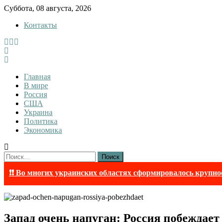
Skip
Суббота, 08 августа, 2026
to
Контакты
content
InfoRuss
InfoRuss — Новости
Главная
В мире
Россия
США
Украина
Политика
Экономика
Найти:
❗❗ Во многих украинских областях сформировалось крупно
Запад очень напуган: Россия побеждает