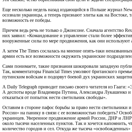
Еще несколько недель назад издающийся в Польше журнал New 
осознали украинцы, а теперь признают элиты как на Востоке, т
возможность ее победы.
Причем ведь речь не только о Джонсоне. Сначала агентство Re
них заявил: «Командование и управление стали более эффект
вооруженные силы по мере продвижения, как они используют 
А затем The Times сослалась на мнение опять-таки неназванны
армии есть все возможности окружить украинские подразделени
Сами понимаете, такие признания шокировали западную публик
Так, комментаторы Financial Times умоляют британского премь
путинским войскам и подорвут боевой дух украинских защитнико
А Daily Telegraph приводит письмо своего читателя из Гааги: 
А деспоты вроде Владимира Путина, Александра Лукашенко и С
отказаться от попыток нести светильник свободы».
Оставим в стороне пафос борьбы за право нести светильники и
России» на панику в связи с ее возможностью победить? Освоб
украинцев. Уверенное продвижение армий России, ДНР и ЛНР? 
около тысячи населенных пунктов. Так и хочется напомнить, чт
количество городов и сел. Откуда же тысяча «освобожденных» н