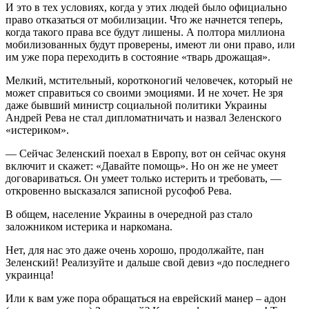
И это в тех условиях, когда у этих людей было официально
право отказаться от мобилизации. Что же начнется теперь,
когда такого права все будут лишены. А полтора миллиона
мобилизованных будут проверены, имеют ли они право, или
им уже пора переходить в состояние «тварь дрожащая».
Мелкий, мстительный, коротконогий человечек, который не
может справиться со своими эмоциями. И не хочет. Не зря
даже бывший министр социальной политики Украины
Андрей Рева не стал дипломатничать и назвал Зеленского
«истериком».
— Сейчас Зеленский поехал в Европу, вот он сейчас окуня
включит и скажет: «Давайте помощь». Но он же не умеет
договариваться. Он умеет только истерить и требовать, —
откровенно высказался записной русофоб Рева.
В общем, население Украины в очередной раз стало
заложником истерика и наркомана.
Нет, для нас это даже очень хорошо, продолжайте, пан
Зеленский! Реализуйте и дальше свой девиз «до последнего
украинца!
Или к вам уже пора обращаться на еврейский манер – адон