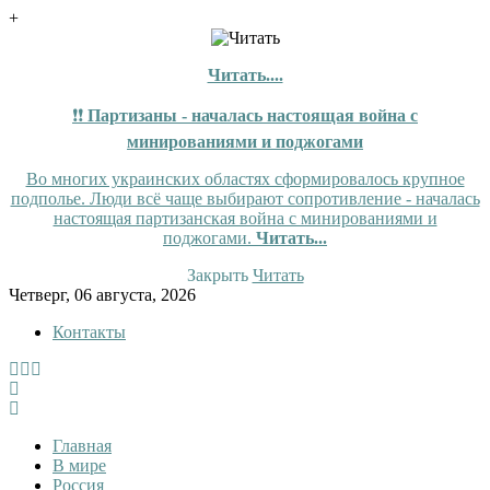
+
Читать....
❗❗
Партизаны - началась настоящая война с
минированиями и поджогами
Во многих украинских областях сформировалось крупное
подполье. Люди всё чаще выбирают сопротивление - началась
настоящая партизанская война с минированиями и
поджогами.
Читать...
Закрыть
Читать
Skip
Четверг, 06 августа, 2026
to
Контакты
content
InfoRuss
InfoRuss — Новости
Главная
В мире
Россия