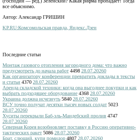
(господин — ред.) Зеленский? Какая рифма пропадает! Тогда
все объяснимо.
Автор: Александр ГРИШИН
KP.RU:Комсомольская правда, Яндекс.Дзен
Последние статьи
Монтаж газового отопления загородного дома: что важно
предусмотреть до начала работ
4498
28.07.2026
0
Как организатору конференции превратить доклады в тексты
и статьи
4370
28.07.2026
0
Аренда складской техники: когда она выгоднее покупки и как
выбрать подходящее оборудование
4368
28.07.2026
0
Украина должна исчезнуть
5840
28.07.2026
0
ВСУ точно получат десятки тысяч новых солдат
5023
28.07.2026
0
Хуситы перекрыли Баб-эль-Мандебский пролив
4747
28.07.2026
0
Северная Корея возобновляет поставку в Россию оперативно-
тактических ракет
5086
28.07.2026
0
Брат, слющий, купи помидор
4807
28.07.2026
0