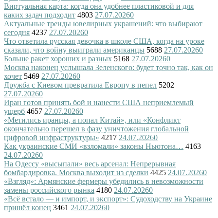
Виртуальная карта: когда она удобнее пластиковой и для
каких задач подходит
4803
27.07.2026
0
Актуальные тренды ювелирных украшений: что выбирают
сегодня
4237
27.07.2026
0
Что ответила русская девочка в школе США, когда на уроке
сказали, что войну выиграли американцы
5688
27.07.2026
0
Больше ракет хороших и разных
5168
27.07.2026
0
Москва наконец услышала Зеленского: будет точно так, как он
хочет
5469
27.07.2026
0
Дружба с Киевом превратила Европу в пепел
5202
27.07.2026
0
Иран готов принять бой и нанести США неприемлемый
ущерб
4657
27.07.2026
0
«Метились иранцы, а попал Китай», или «Конфликт
окончательно перешел в фазу уничтожения глобальной
цифровой инфраструктуры»
4217
24.07.2026
0
Как украинские СМИ «взломали» законы Ньютона…
4163
24.07.2026
0
На Одессу «высыпали» весь арсенал: Непрерывная
бомбардировка. Москва выходит из сделки
4425
24.07.2026
0
«Взгляд»: Армянские фермеры убедились в невозможности
замены российского рынка
4180
24.07.2026
0
«Всё встало — и импорт, и экспорт»: Судоходству на Украине
пришёл конец
3461
24.07.2026
0