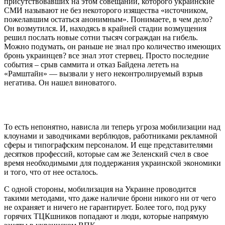
присутствовавших на этом совещании, которого украинские
СМИ называют не без некоторого изящества «источником,
пожелавшим остаться анонимным». Понимаете, в чем дело?
Он возмутился. И, находясь в крайней стадии возмущения
решил послать новые сотни тысяч сограждан на гибель.
Можно подумать, он раньше не знал про количество имеющих
бронь украинцев? все знал этот стервец. Просто последние
события – срыв саммита и отказ Байдена лететь на
«Рамштайн» — вызвали у него неконтролируемый взрыв
негатива. Он нашел виноватого.
То есть непонятно, нависла ли теперь угроза мобилизации над
клоунами и заводчиками верблюдов, работниками рекламной
сферы и типографским персоналом. И еще представителями
десятков профессий, которые сам же Зеленский счел в свое
время необходимыми для поддержания украинской экономики
и того, что от нее осталось.
С одной стороны, мобилизация на Украине проводится
такими методами, что даже наличие брони никого ни от чего
не охраняет и ничего не гарантирует. Более того, под руку
горячих ТЦКшников попадают и люди, которые напрямую