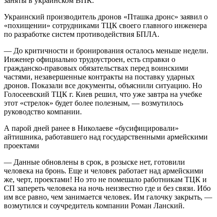
заняты в украинском ВПК.
Украинский производитель дронов «Пташка дронс» заявил о
«похищении» сотрудниками ТЦК своего главного инженера
по разработке систем противодействия БПЛА.
— До критичности и бронирования осталось меньше недели.
Инженер официально трудоустроен, есть справки о
гражданско-правовых обязательствах перед воинскими
частями, незавершенные контракты на поставку ударных
дронов. Показали все документы, объяснили ситуацию. Но
Голосеевский ТЦК г. Киев решил, что уже завтра на учебке
этот «стрелок» будет более полезным, — возмутилось
руководство компании.
А парой дней ранее в Николаеве «бусифицировали»
айтишника, работавшего над государственными армейскими
проектами
— Данные обновлены в срок, в розыске нет, готовили
человека на бронь. Еще и человек работает над армейскими
же, черт, проектами! Но это не помешало работникам ТЦК и
СП запереть человека на ночь неизвестно где и без связи. Ибо
им все равно, чем занимается человек. Им галочку закрыть, —
возмутился и соучредитель компании Роман Ланский.