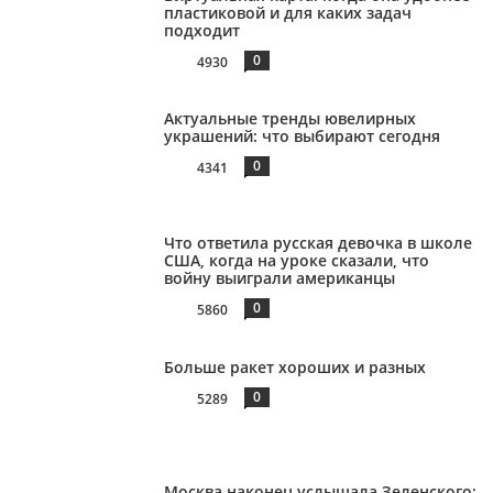
пластиковой и для каких задач
подходит
0
4930
Актуальные тренды ювелирных
украшений: что выбирают сегодня
0
4341
Что ответила русская девочка в школе
США, когда на уроке сказали, что
войну выиграли американцы
0
5860
Больше ракет хороших и разных
0
5289
Москва наконец услышала Зеленского: