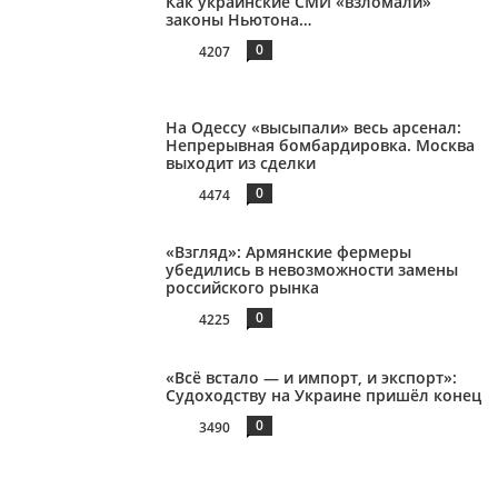
Как украинские СМИ «взломали»
законы Ньютона…
0
4207
На Одессу «высыпали» весь арсенал:
Непрерывная бомбардировка. Москва
выходит из сделки
0
4474
«Взгляд»: Армянские фермеры
убедились в невозможности замены
российского рынка
0
4225
«Всё встало — и импорт, и экспорт»:
Судоходству на Украине пришёл конец
0
3490