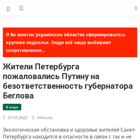
Skip
to
content
❗❗ Во многих украинских областях сформировалось
крупное подполье. Люди всё чаще выбирают
сопротивление...
Жители Петербурга
пожаловались Путину на
безответственность губернатора
Беглова
В мире
07.07.2022
Inforuss
Экологическая обстановка и здоровье жителей Санкт-
Петербурга находится в опасности в связи с так и не