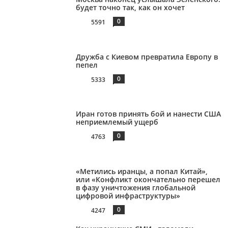
будет точно так, как он хочет
0
5591
Дружба с Киевом превратила Европу в
пепел
0
5333
Иран готов принять бой и нанести США
неприемлемый ущерб
0
4763
«Метились иранцы, а попал Китай»,
или «Конфликт окончательно перешел
в фазу уничтожения глобальной
цифровой инфраструктуры»
0
4247