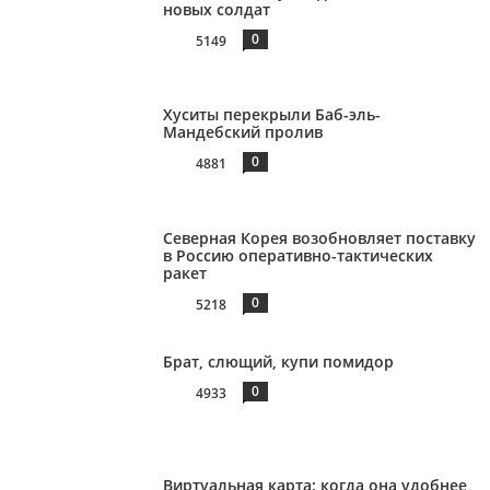
новых солдат
0
5149
Хуситы перекрыли Баб-эль-
Мандебский пролив
0
4881
Северная Корея возобновляет поставку
в Россию оперативно-тактических
ракет
0
5218
Брат, слющий, купи помидор
0
4933
Виртуальная карта: когда она удобнее