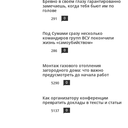
Бревно в своём глазу гарантированно
замечаешь, когда тебя бьют им по
голове
0
291
Под Сумами сразу несколько
командиров групп ВСУ покончили
жизнь «самоубийством»
0
286
Монтаж газового отопления
загородного дома: что важно
предусмотреть до начала работ
0
5290
Как организатору конференции
превратить доклады в тексты и статьи
0
5137