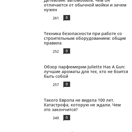
Детейлинг автомобиля: чем он
отличается от обычной мойки и зачем
нужен
0
261
Техника безопасности при работе со
строительным оборудованием: общие
правила
0
252
Обзор парфюмерии Juliette Has A Gun:
лучшие ароматы для тех, кто не боится
быть собой
0
257
Такого Европа не видела 100 лет.
Катастрофа, которую не ждали. Чем
это закончится?
0
349