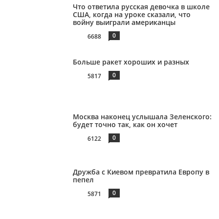
Что ответила русская девочка в школе
США, когда на уроке сказали, что
войну выиграли американцы
0
6688
Больше ракет хороших и разных
0
5817
Москва наконец услышала Зеленского:
будет точно так, как он хочет
0
6122
Дружба с Киевом превратила Европу в
пепел
0
5871